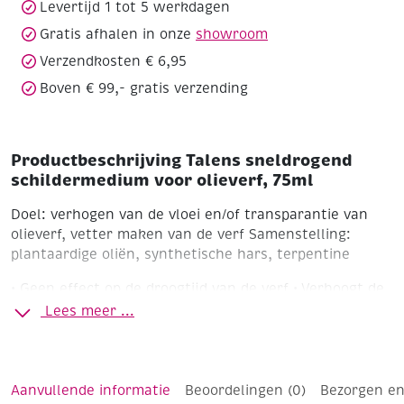
Levertijd 1 tot 5 werkdagen
Gratis afhalen in onze
showroom
Verzendkosten € 6,95
Boven € 99,- gratis verzending
Productbeschrijving Talens sneldrogend
schildermedium voor olieverf, 75ml
Doel: verhogen van de vloei en/of transparantie van
olieverf, vetter maken van de verf
Samenstelling:
plantaardige oliën, synthetische hars, terpentine
• Geen effect op de droogtijd van de verf
• Verhoogt de
duurzaamheid en de elasticiteit van de verffilm
•
Lees meer ...
Penseelstreek vervaagt enigszins, afhankelijk van de
toegevoegde hoeveelheid
• Verhoogt de glans
• Niet
vergelend
• Verdunbaar met terpentine of terpentijn
•
Ontvlambaar
Aanvullende informatie
Beoordelingen (0)
Bezorgen en