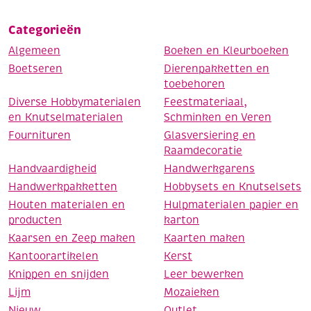
Categorieën
Algemeen
Boeken en Kleurboeken
Boetseren
Dierenpakketten en
toebehoren
Diverse Hobbymaterialen
Feestmateriaal,
en Knutselmaterialen
Schminken en Veren
Fournituren
Glasversiering en
Raamdecoratie
Handvaardigheid
Handwerkgarens
Handwerkpakketten
Hobbysets en Knutselsets
Houten materialen en
Hulpmaterialen papier en
producten
karton
Kaarsen en Zeep maken
Kaarten maken
Kantoorartikelen
Kerst
Knippen en snijden
Leer bewerken
Lijm
Mozaieken
Nieuw
Outlet