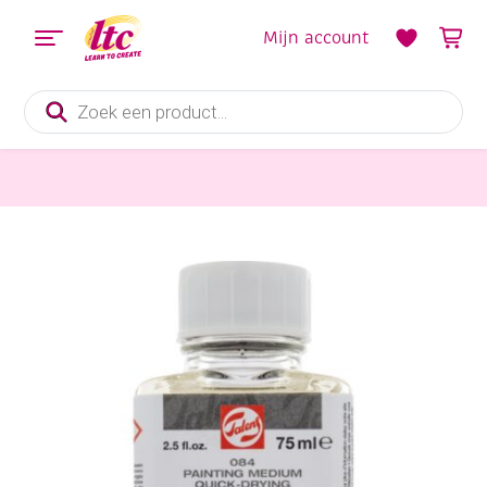
Mijn account
Producten
zoeken
Schildersmaterialen
Talens sneldrogend schildermedium voor olieverf, 75ml