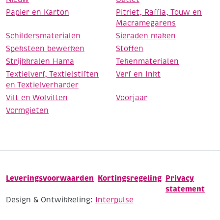
Papier en Karton
Pitriet, Raffia, Touw en
Macramegarens
Schildersmaterialen
Sieraden maken
Speksteen bewerken
Stoffen
Strijkkralen Hama
Tekenmaterialen
Textielverf, Textielstiften
Verf en Inkt
en Textielverharder
Vilt en Wolvilten
Voorjaar
Vormgieten
Leveringsvoorwaarden
Kortingsregeling
Privacy
statement
Design & Ontwikkeling:
Interpulse