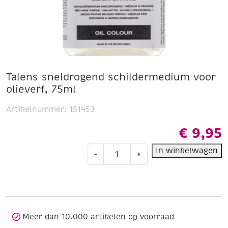
Talens sneldrogend schildermedium voor
olieverf, 75ml
Artikelnummer:
151453
€
9,95
Talens
In winkelwagen
-
+
sneldrogend
schildermedium
voor
olieverf,
75ml
aantal
Meer dan 10.000 artikelen op voorraad