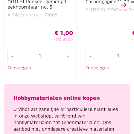
OUTLET Penseel gemengd
Carbonpapier A4 10 v
eekhoornhaar no. 5
Artikelnummer: 1019
Artikelnummer: 71005
€
1,00
(Inc BTW)
OUTLET
Carbonpapier
-
+
-
Penseel
A4
gemengd
10
Toevoegen
Toevoegen
eekhoornhaar
vel
no.
wit
5
aantal
aantal
Hobbymaterialen online kopen
U vindt als zakelijke of particuliere klant alles
in onze webshop, variërend van
hobbymaterialen tot Tekenmaterialen. Ons
aanbod met onmisbare creatieve materialen