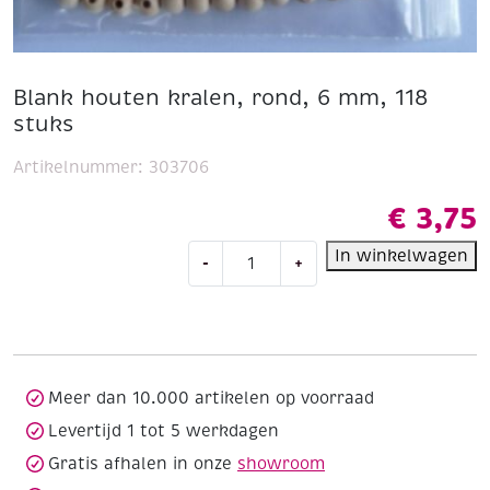
Blank houten kralen, rond, 6 mm, 118
stuks
Artikelnummer:
303706
€
3,75
Blank
In winkelwagen
-
+
houten
kralen,
rond,
6
mm,
118
Meer dan 10.000 artikelen op voorraad
stuks
Levertijd 1 tot 5 werkdagen
aantal
Gratis afhalen in onze
showroom