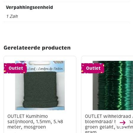
Verpakkingseenheid
1 Zak
Gerelateerde producten
Outlet
Outlet
OUTLET Kumihimo
OUTLET wikkeldraad 
satijnkoord, 1.5mm, 5.48
bloemdraad/ binddra
meter, mosgroen
groen gelakt, 0.34m
gram