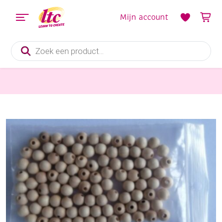
Mijn account
Producten
zoeken
Sieraden maken
Blank houten kralen, rond, 6 mm, 118 stuks