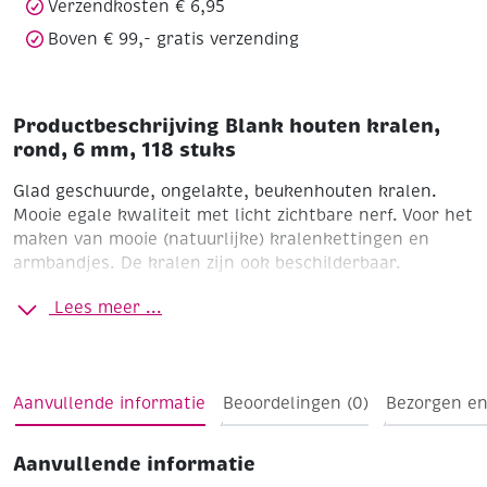
Verzendkosten € 6,95
Boven € 99,- gratis verzending
Productbeschrijving Blank houten kralen,
rond, 6 mm, 118 stuks
Glad geschuurde, ongelakte, beukenhouten kralen.
Mooie egale kwaliteit met licht zichtbare nerf. Voor het
maken van mooie (natuurlijke) kralenkettingen en
armbandjes. De kralen zijn ook beschilderbaar.
Ø 6 mm
Boorgat 2 mm
Zak à 118 stuks
Trend: Deze
Lees meer ...
kralen worden tezamen met de andere maten veel
gebruikt voor het maken van trendy XL Deco-
muurkettingen. Artikelnummers 303706 t/m 303750
Aanvullende informatie
Beoordelingen (0)
Bezorgen en
Aanvullende informatie