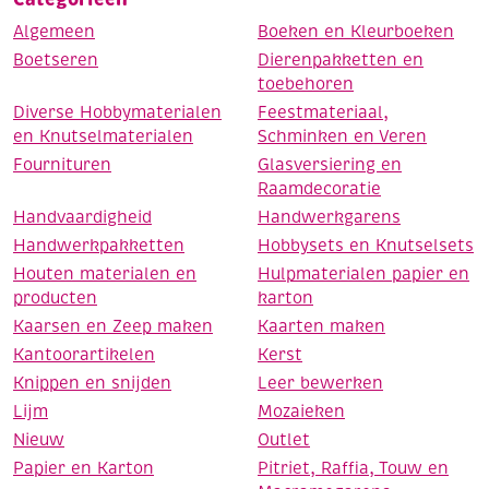
Algemeen
Boeken en Kleurboeken
Boetseren
Dierenpakketten en
toebehoren
Diverse Hobbymaterialen
Feestmateriaal,
en Knutselmaterialen
Schminken en Veren
Fournituren
Glasversiering en
Raamdecoratie
Handvaardigheid
Handwerkgarens
Handwerkpakketten
Hobbysets en Knutselsets
Houten materialen en
Hulpmaterialen papier en
producten
karton
Kaarsen en Zeep maken
Kaarten maken
Kantoorartikelen
Kerst
Knippen en snijden
Leer bewerken
Lijm
Mozaieken
Nieuw
Outlet
Papier en Karton
Pitriet, Raffia, Touw en