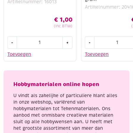
Artikelnummer: 16013
Artikelnummer: 2041
€
1,00
(Inc BTW)
OUTLET
OUTLET
-
+
-
Kumihimo
wikkeldraad
satijnkoord,
/
Toevoegen
Toevoegen
1.5mm,
bloemdraad/
5.48
binddraad
meter,
groen
mosgroen
gelakt,
Hobbymaterialen online kopen
aantal
0.34mm,
100
U vindt als zakelijke of particuliere klant alles
gram
in onze webshop, variërend van
aantal
hobbymaterialen tot Tekenmaterialen. Ons
aanbod met onmisbare creatieve materialen
sluit op alle hobbywensen aan. U heeft met
het grootste assortiment van meer dan