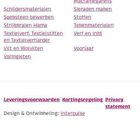
Macramegarens
Schildersmaterialen
Sieraden maken
Speksteen bewerken
Stoffen
Strijkkralen Hama
Tekenmaterialen
Textielverf, Textielstiften
Verf en Inkt
en Textielverharder
Vilt en Wolvilten
Voorjaar
Vormgieten
Leveringsvoorwaarden
Kortingsregeling
Privacy
statement
Design & Ontwikkeling:
Interpulse