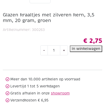
Glazen kraaltjes met zilveren kern, 3,5
mm, 20 gram, groen
Artikelnummer:
300263
€
2,75
Glazen
In winkelwagen
-
+
kraaltjes
met
zilveren
kern,
3,5
mm,
Meer dan 10.000 artikelen op voorraad
20
Levertijd 1 tot 5 werkdagen
gram,
Gratis afhalen in onze
showroom
groen
aantal
Verzendkosten € 6,95