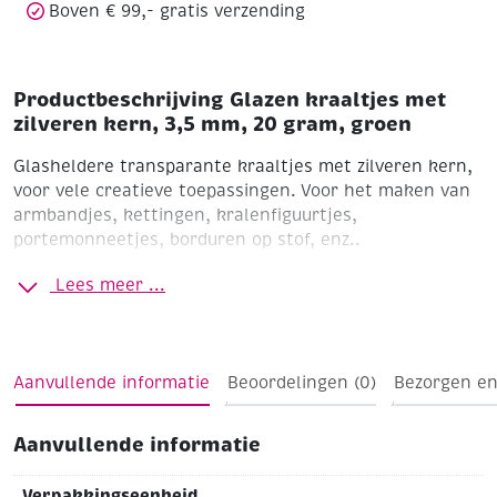
Boven € 99,- gratis verzending
Productbeschrijving Glazen kraaltjes met
zilveren kern, 3,5 mm, 20 gram, groen
Glasheldere transparante kraaltjes met zilveren kern,
voor vele creatieve toepassingen. Voor het maken van
armbandjes, kettingen, kralenfiguurtjes,
portemonneetjes, borduren op stof, enz..
Ø 3,5 mm
Gripzakje à 20 gram
Glashelder, transparant
Lees meer ...
met zilveren kern
Groen
Aanvullende informatie
Beoordelingen (0)
Bezorgen en
Aanvullende informatie
Verpakkingseenheid