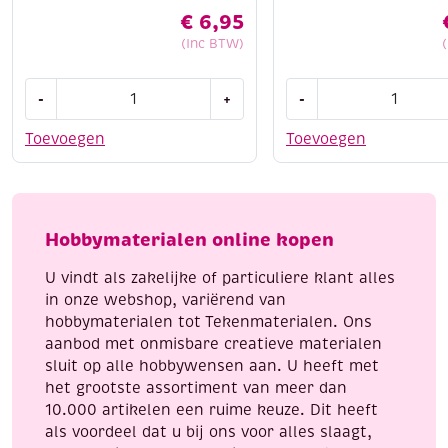
€
6,95
(Inc BTW)
Paracord,
OUTLET
-
+
-
assortiment
Hooked
3
On
Toevoegen
Toevoegen
x
Band-
3
It,
meter,
heel
Cats
veel
Hobbymaterialen online kopen
eye
sieraden
aantal
om
U vindt als zakelijke of particuliere klant alles
te
in onze webshop, variërend van
loomen!
hobbymaterialen tot Tekenmaterialen. Ons
aantal
aanbod met onmisbare creatieve materialen
sluit op alle hobbywensen aan. U heeft met
het grootste assortiment van meer dan
10.000 artikelen een ruime keuze. Dit heeft
als voordeel dat u bij ons voor alles slaagt,