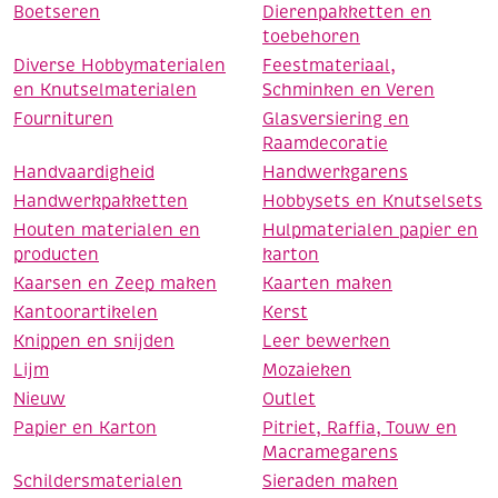
Boetseren
Dierenpakketten en
toebehoren
Diverse Hobbymaterialen
Feestmateriaal,
en Knutselmaterialen
Schminken en Veren
Fournituren
Glasversiering en
Raamdecoratie
Handvaardigheid
Handwerkgarens
Handwerkpakketten
Hobbysets en Knutselsets
Houten materialen en
Hulpmaterialen papier en
producten
karton
Kaarsen en Zeep maken
Kaarten maken
Kantoorartikelen
Kerst
Knippen en snijden
Leer bewerken
Lijm
Mozaieken
Nieuw
Outlet
Papier en Karton
Pitriet, Raffia, Touw en
Macramegarens
Schildersmaterialen
Sieraden maken