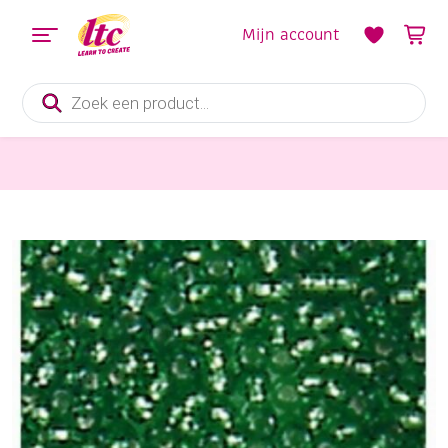
Mijn account
Producten
zoeken
rocailles transparant met zilverkern 3,5 mm
Glazen kraaltjes met zilveren kern, 3,5 mm, 20 gram, groen