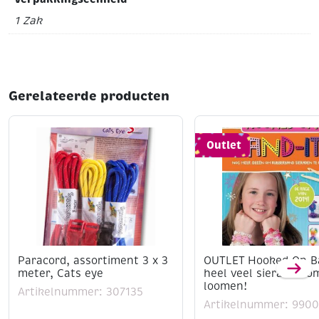
1 Zak
Gerelateerde producten
Outlet
Paracord, assortiment 3 x 3
OUTLET Hooked On Ba
meter, Cats eye
heel veel sieraden o
loomen!
Artikelnummer: 307135
Artikelnummer: 990