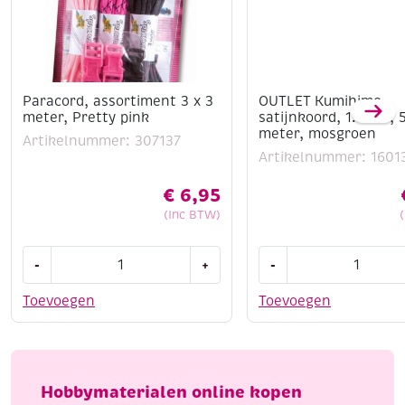
Paracord, assortiment 3 x 3
OUTLET Kumihimo
meter, Pretty pink
satijnkoord, 1.5mm, 
meter, mosgroen
Artikelnummer: 307137
Artikelnummer: 1601
€
6,95
(Inc BTW)
Paracord,
OUTLET
-
+
-
assortiment
Kumihimo
3
satijnkoord,
Toevoegen
Toevoegen
x
1.5mm,
3
5.48
meter,
meter,
Pretty
mosgroen
Hobbymaterialen online kopen
pink
aantal