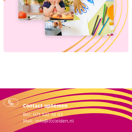
Contact opnemen
Bel: 071 522 36 63
Mail:
info@ltcleiden.nl