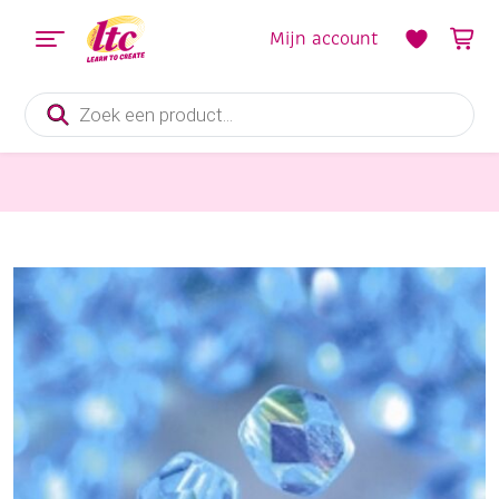
Mijn account
Producten
zoeken
Sieraden maken
Glazen kralen/facetkralen, 6 mm, 50 stuks, aqua