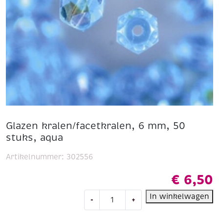
Glazen kralen/facetkralen, 6 mm, 50
stuks, aqua
Artikelnummer:
302556
€
6,50
Glazen
In winkelwagen
-
+
kralen/facetkralen,
6