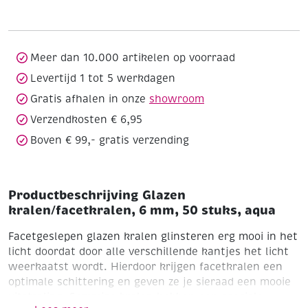
mm,
50
stuks,
aqua
Meer dan 10.000 artikelen op voorraad
aantal
Levertijd 1 tot 5 werkdagen
Gratis afhalen in onze
showroom
Verzendkosten € 6,95
Boven € 99,- gratis verzending
Productbeschrijving Glazen
kralen/facetkralen, 6 mm, 50 stuks, aqua
Facetgeslepen glazen kralen glinsteren erg mooi in het
licht doordat door alle verschillende kantjes het licht
weerkaatst wordt. Hierdoor krijgen facetkralen een
optimale schittering en geven ze je sieraad een mooie
uitstraling.
Sommige kralen hebben een speciale