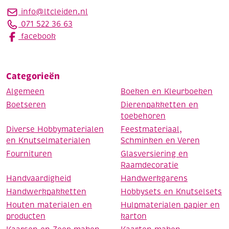
info@ltcleiden.nl
071 522 36 63
facebook
Categorieën
Algemeen
Boeken en Kleurboeken
Boetseren
Dierenpakketten en
toebehoren
Diverse Hobbymaterialen
Feestmateriaal,
en Knutselmaterialen
Schminken en Veren
Fournituren
Glasversiering en
Raamdecoratie
Handvaardigheid
Handwerkgarens
Handwerkpakketten
Hobbysets en Knutselsets
Houten materialen en
Hulpmaterialen papier en
producten
karton