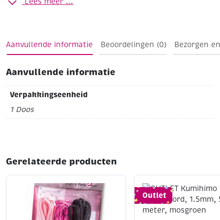
Lees meer ...
iriserende coating gekregen waardoor er een extra
glinsterlaagje op zit.
Ø 6 mm
Doosje à 50 stuks
Aqua
Tip: Tevens leverbaar in
4 mm (artikelnummers 301301 t/m 301389)
Aanvullende informatie
Beoordelingen (0)
Bezorgen en
Aanvullende informatie
Verpakkingseenheid
1 Doos
Gerelateerde producten
Outlet