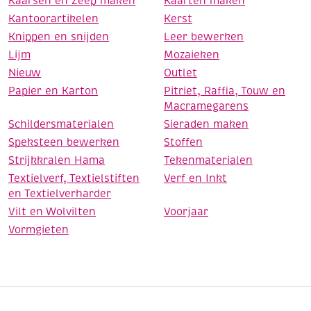
Kaarsen en Zeep maken
Kaarten maken
Kantoorartikelen
Kerst
Knippen en snijden
Leer bewerken
Lijm
Mozaieken
Nieuw
Outlet
Papier en Karton
Pitriet, Raffia, Touw en
Macramegarens
Schildersmaterialen
Sieraden maken
Speksteen bewerken
Stoffen
Strijkkralen Hama
Tekenmaterialen
Textielverf, Textielstiften
Verf en Inkt
en Textielverharder
Vilt en Wolvilten
Voorjaar
Vormgieten