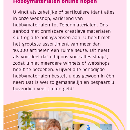
Hobbymaterialen online kopen
0.34mm,
aantal
100
U vindt als zakelijke of particuliere klant alles
gram
in onze webshop, variërend van
aantal
hobbymaterialen tot Tekenmaterialen. Ons
aanbod met onmisbare creatieve materialen
sluit op alle hobbywensen aan. U heeft met
het grootste assortiment van meer dan
10.000 artikelen een ruime keuze. Dit heeft
als voordeel dat u bij ons voor alles slaagt,
zodat u niet meerdere winkels of webshops
hoeft te bezoeken. Vrijwel alle benodigde
hobbymaterialen bestelt u dus gewoon in één
keer! Dat is wel zo gemakkelijk en bespaart u
bovendien veel tijd én geld!