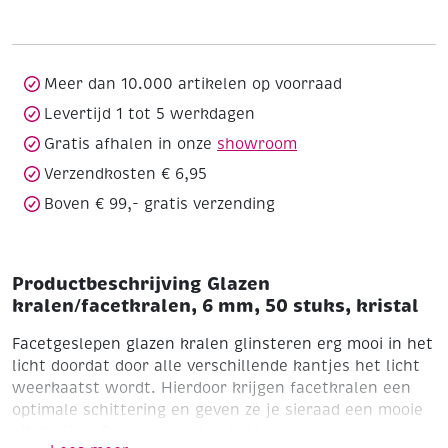
mm,
50
stuks,
kristal
Meer dan 10.000 artikelen op voorraad
aantal
Levertijd 1 tot 5 werkdagen
Gratis afhalen in onze
showroom
Verzendkosten € 6,95
Boven € 99,- gratis verzending
Productbeschrijving Glazen
kralen/facetkralen, 6 mm, 50 stuks, kristal
Facetgeslepen glazen kralen glinsteren erg mooi in het
licht doordat door alle verschillende kantjes het licht
weerkaatst wordt. Hierdoor krijgen facetkralen een
optimale schittering en geven ze je sieraad een mooie
uitstraling.
Sommige kralen hebben een speciale