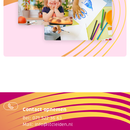
Contact opnemen
Bel: 071 522 36 63
Mail:
info@ltcleiden.nl