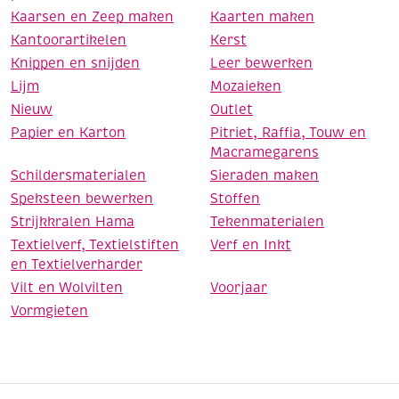
Kaarsen en Zeep maken
Kaarten maken
Kantoorartikelen
Kerst
Knippen en snijden
Leer bewerken
Lijm
Mozaieken
Nieuw
Outlet
Papier en Karton
Pitriet, Raffia, Touw en
Macramegarens
Schildersmaterialen
Sieraden maken
Speksteen bewerken
Stoffen
Strijkkralen Hama
Tekenmaterialen
Textielverf, Textielstiften
Verf en Inkt
en Textielverharder
Vilt en Wolvilten
Voorjaar
Vormgieten