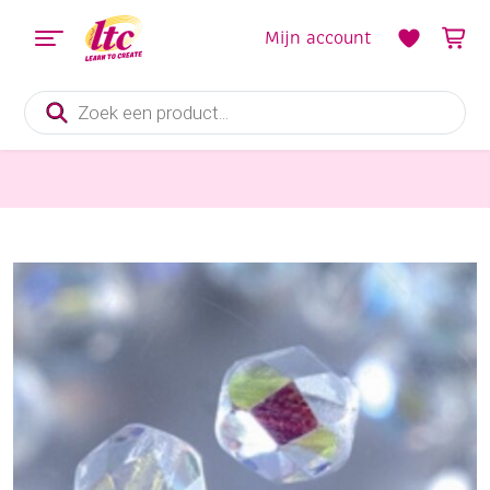
Mijn account
Producten
zoeken
Sieraden maken
Glazen kralen/facetkralen, 6 mm, 50 stuks, kristal