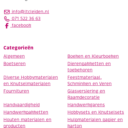
info@ltcleiden.nl
071 522 36 63
facebook
Categorieën
Algemeen
Boeken en Kleurboeken
Boetseren
Dierenpakketten en
toebehoren
Diverse Hobbymaterialen
Feestmateriaal,
en Knutselmaterialen
Schminken en Veren
Fournituren
Glasversiering en
Raamdecoratie
Handvaardigheid
Handwerkgarens
Handwerkpakketten
Hobbysets en Knutselsets
Houten materialen en
Hulpmaterialen papier en
producten
karton