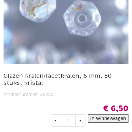
Glazen kralen/facetkralen, 6 mm, 50
stuks, kristal
Artikelnummer:
302501
€
6,50
Glazen
In winkelwagen
-
+
kralen/facetkralen,
6