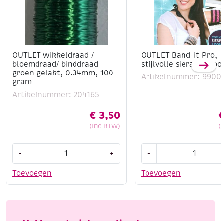
OUTLET wikkeldraad /
OUTLET Band-it Pro,
bloemdraad/ binddraad
stijlvolle sieraden l
groen gelakt, 0.34mm, 100
Artikelnummer: 990
gram
Artikelnummer: 204165
€
3,50
(Inc BTW)
OUTLET
OUTLET
-
+
-
wikkeldraad
Band-
/
it
Toevoegen
Toevoegen
bloemdraad/
Pro,
binddraad
stijlvolle
groen
sieraden
gelakt,
loomen