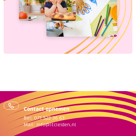
Contact opnemen
Bel: 071 522 36 63
Mail:
info@ltcleiden.nl