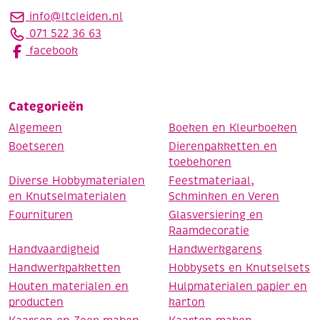
info@ltcleiden.nl
071 522 36 63
facebook
Categorieën
Algemeen
Boeken en Kleurboeken
Boetseren
Dierenpakketten en
toebehoren
Diverse Hobbymaterialen
Feestmateriaal,
en Knutselmaterialen
Schminken en Veren
Fournituren
Glasversiering en
Raamdecoratie
Handvaardigheid
Handwerkgarens
Handwerkpakketten
Hobbysets en Knutselsets
Houten materialen en
Hulpmaterialen papier en
producten
karton