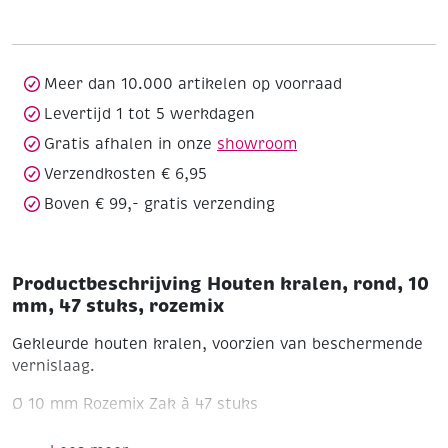
10
mm,
47
stuks,
Meer dan 10.000 artikelen op voorraad
rozemix
Levertijd 1 tot 5 werkdagen
aantal
Gratis afhalen in onze
showroom
Verzendkosten € 6,95
Boven € 99,- gratis verzending
Productbeschrijving Houten kralen, rond, 10
mm, 47 stuks, rozemix
Gekleurde houten kralen, voorzien van beschermende
vernislaag.
Ø 10 mm
Rozemix
Zak à 47 stuks