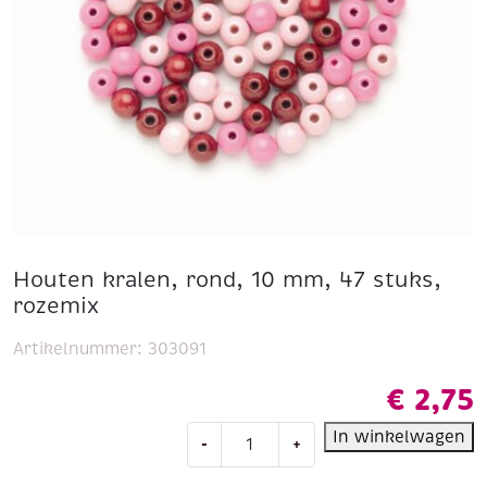
Houten kralen, rond, 10 mm, 47 stuks,
rozemix
Artikelnummer:
303091
€
2,75
Houten
In winkelwagen
-
+
kralen,
rond,