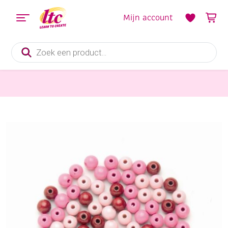
Mijn account
Producten
zoeken
Sieraden maken
Houten kralen, rond, 10 mm, 47 stuks, rozemix