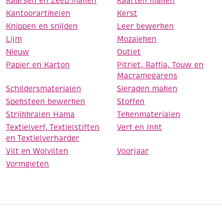
Kaarsen en Zeep maken
Kaarten maken
Kantoorartikelen
Kerst
Knippen en snijden
Leer bewerken
Lijm
Mozaieken
Nieuw
Outlet
Papier en Karton
Pitriet, Raffia, Touw en
Macramegarens
Schildersmaterialen
Sieraden maken
Speksteen bewerken
Stoffen
Strijkkralen Hama
Tekenmaterialen
Textielverf, Textielstiften
Verf en Inkt
en Textielverharder
Vilt en Wolvilten
Voorjaar
Vormgieten