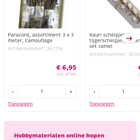
Paracord, assortiment 3 x 3
Kauri schelpjes /
meter, Camouflage
tijgerschelpjes DIY 
set camel
Artikelnummer: 307136
Artikelnummer: 3010
€
6,95
(Inc BTW)
Paracord,
Kauri
-
+
-
assortiment
schelpjes
3
/
Toevoegen
Toevoegen
x
tijgerschelpjes
3
DIY
meter,
armband
Camouflage
set
Hobbymaterialen online kopen
aantal
camel