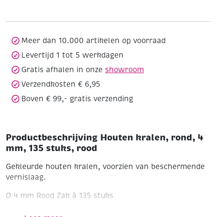
4
mm,
135
stuks,
Meer dan 10.000 artikelen op voorraad
rood
Levertijd 1 tot 5 werkdagen
aantal
Gratis afhalen in onze
showroom
Verzendkosten € 6,95
Boven € 99,- gratis verzending
Productbeschrijving Houten kralen, rond, 4
mm, 135 stuks, rood
Gekleurde houten kralen, voorzien van beschermende
vernislaag.
Ø 4 mm
Rood
Zak à 135 stuks