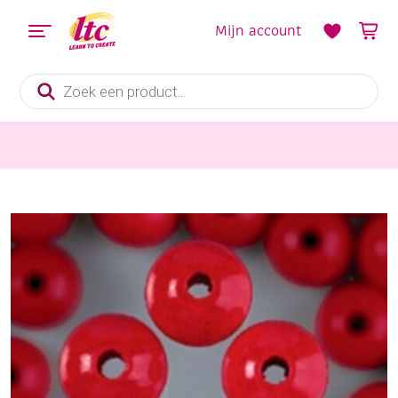
Mijn account
Producten
zoeken
Sieraden maken
Houten kralen, rond, 4 mm, 135 stuks, rood