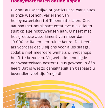
Hobbymaterialen online kopen
0.34mm,
aantal
100
U vindt als zakelijke of particuliere klant alles
gram
in onze webshop, variërend van
aantal
hobbymaterialen tot Tekenmaterialen. Ons
aanbod met onmisbare creatieve materialen
sluit op alle hobbywensen aan. U heeft met
het grootste assortiment van meer dan
10.000 artikelen een ruime keuze. Dit heeft
als voordeel dat u bij ons voor alles slaagt,
zodat u niet meerdere winkels of webshops
hoeft te bezoeken. Vrijwel alle benodigde
hobbymaterialen bestelt u dus gewoon in één
keer! Dat is wel zo gemakkelijk en bespaart u
bovendien veel tijd én geld!