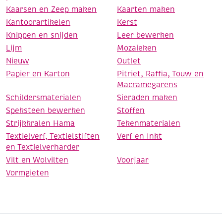
Kaarsen en Zeep maken
Kaarten maken
Kantoorartikelen
Kerst
Knippen en snijden
Leer bewerken
Lijm
Mozaieken
Nieuw
Outlet
Papier en Karton
Pitriet, Raffia, Touw en
Macramegarens
Schildersmaterialen
Sieraden maken
Speksteen bewerken
Stoffen
Strijkkralen Hama
Tekenmaterialen
Textielverf, Textielstiften
Verf en Inkt
en Textielverharder
Vilt en Wolvilten
Voorjaar
Vormgieten