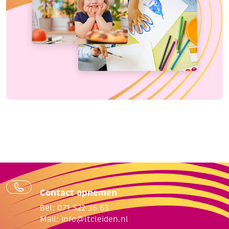
Contact opnemen
Bel: 071 522 36 63
Mail:
info@ltcleiden.nl