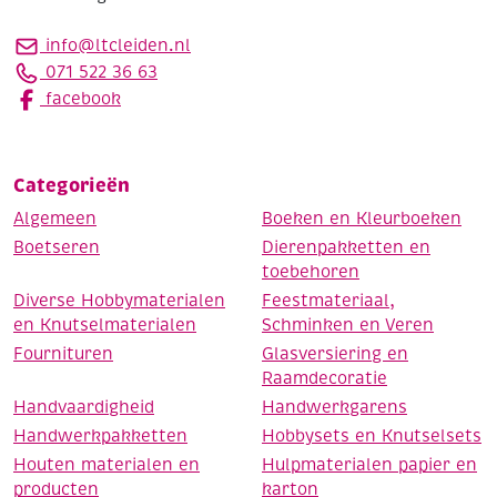
info@ltcleiden.nl
071 522 36 63
facebook
Categorieën
Algemeen
Boeken en Kleurboeken
Boetseren
Dierenpakketten en
toebehoren
Diverse Hobbymaterialen
Feestmateriaal,
en Knutselmaterialen
Schminken en Veren
Fournituren
Glasversiering en
Raamdecoratie
Handvaardigheid
Handwerkgarens
Handwerkpakketten
Hobbysets en Knutselsets
Houten materialen en
Hulpmaterialen papier en
producten
karton