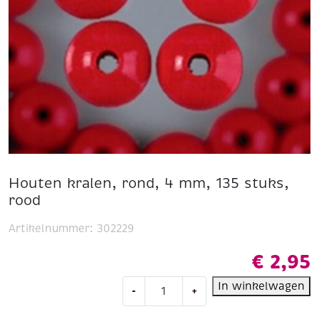
Houten kralen, rond, 4 mm, 135 stuks,
rood
Artikelnummer:
302229
€
2,95
Houten
In winkelwagen
-
+
kralen,
rond,