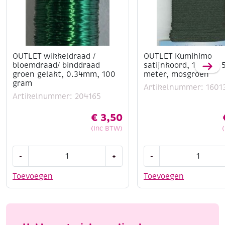
OUTLET wikkeldraad /
OUTLET Kumihimo
bloemdraad/ binddraad
satijnkoord, 1.5mm, 
groen gelakt, 0.34mm, 100
meter, mosgroen
gram
Artikelnummer: 1601
Artikelnummer: 204165
€
3,50
(Inc BTW)
OUTLET
OUTLET
-
+
-
wikkeldraad
Kumihimo
/
satijnkoord,
Toevoegen
Toevoegen
bloemdraad/
1.5mm,
binddraad
5.48
groen
meter,
gelakt,
mosgroen