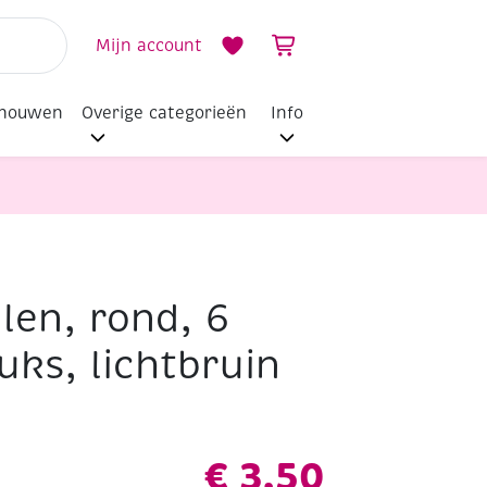
Mijn account
dhouwen
Overige categorieën
Info
len, rond, 6
uks, lichtbruin
€
3,50