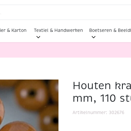
ier & Karton
Textiel & Handwerken
Boetseren & Beel
Houten kra
ond, 6 mm, 110 stuks, lichtbruin
mm, 110 st
Artikelnummer:
302676