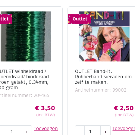
tlet
Outlet
UTLET wikkeldraad /
OUTLET Band-it.
loemdraad/ binddraad
Rubberband sieraden om
roen gelakt, 0.34mm,
zelf te maken.
00 gram
Artikelnummer: 99002
rtikelnummer: 204165
€
3,50
€
2,50
(Inc BTW)
(Inc BTW)
UTLET
OUTLET
Toevoegen
Toevoege
-
+
-
+