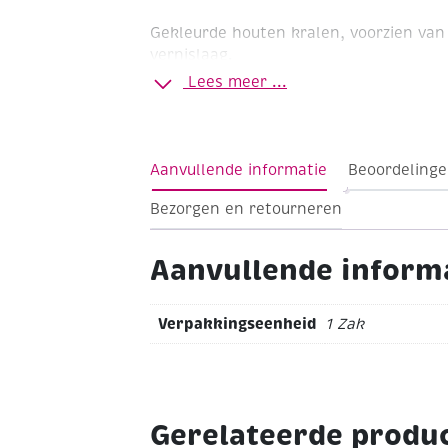
Gekleurde houten kralen, voorzien va
vernislaag.
Lees meer ...
Ø 6 mm
Lichtbruin
Zak à 110 stuks
Aanvullende informatie
Beoordelinge
Bezorgen en retourneren
Aanvullende inform
Verpakkingseenheid
1 Zak
Gerelateerde produ