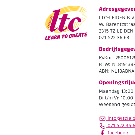
Adresgegeve
LTC-LEIDEN B.V
W. Barentzstraa
2315 TZ LEIDEN
071 522 36 63
Bedrijfsgege
KvKnr: 2800612
BTW: NL819138
ABN: NL18ABNA
Openingstijd
Maandag 13:00 
Di t/m Vr 10:00 
Weekend geslo
info@ltclei
071 522 36 
facebook