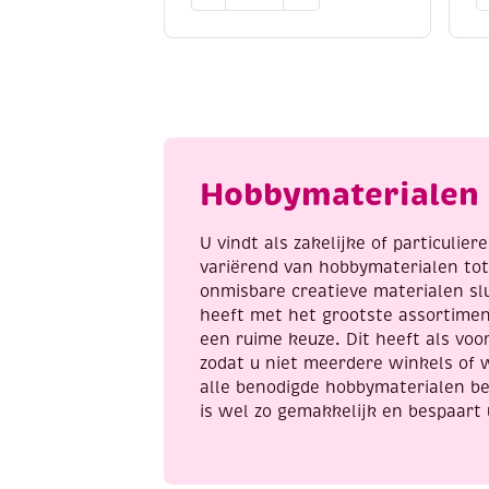
Kunststof
w
peertjes
/
geel/rood,
b
15
b
x
g
8
g
mm,
0
20
1
Hobbymaterialen 
stuks
g
aantal
a
U vindt als zakelijke of particulie
variërend van hobbymaterialen to
onmisbare creatieve materialen sl
heeft met het grootste assortime
een ruime keuze. Dit heeft als voor
zodat u niet meerdere winkels of 
alle benodigde hobbymaterialen be
is wel zo gemakkelijk en bespaart 