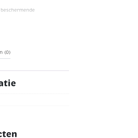
n beschermende
n (0)
atie
cten