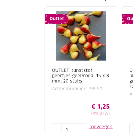
Outlet
Ou
OUTLET Kunststof
O
peertjes geel/rood, 15 x 8
b
mm, 20 stuks
g
1
Artikelnummer: 38450
A
€
1,25
(Inc BTW)
OUTLET
O
Toevoegen
-
+