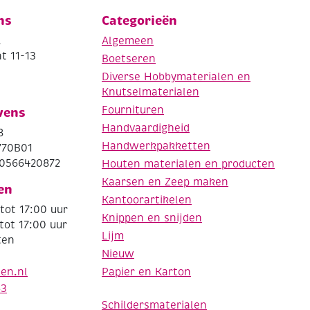
ns
Categorieën
.
Algemeen
t 11-13
Boetseren
Diverse Hobbymaterialen en
Knutselmaterialen
Fournituren
vens
Handvaardigheid
8
Handwerkpakketten
770B01
0566420872
Houten materialen en producten
Kaarsen en Zeep maken
en
Kantoorartikelen
tot 17:00 uur
Knippen en snijden
tot 17:00 uur
Lijm
ten
Nieuw
Papier en Karton
den.nl
63
Schildersmaterialen