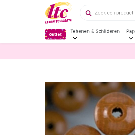
Producten
zoeken
Tekenen & Schilderen
Pap
Outlet
Sieraden maken
Houten kralen, r