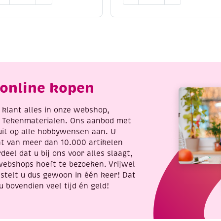
ikkeldraad
Band-
it.
loemdraad/
Rubberband
inddraad
sieraden
roen
om
elakt,
zelf
.34mm,
te
00
maken.
online kopen
ram
aantal
antal
re klant alles in onze webshop,
t Tekenmaterialen. Ons aanbod met
uit op alle hobbywensen aan. U
nt van meer dan 10.000 artikelen
deel dat u bij ons voor alles slaagt,
webshops hoeft te bezoeken. Vrijwel
stelt u dus gewoon in één keer! Dat
u bovendien veel tijd én geld!