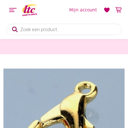
Mijn account
Producten
zoeken
Sieraden maken
Karabijnsluitingen, 10 mm, 5 stuks, goudkleurig