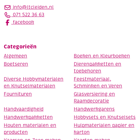
info@ltcleiden.nl
071 522 36 63
facebook
Categorieën
Algemeen
Boeken en Kleurboeken
Boetseren
Dierenpakketten en
toebehoren
Diverse Hobbymaterialen
Feestmateriaal,
en Knutselmaterialen
Schminken en Veren
Fournituren
Glasversiering en
Raamdecoratie
Handvaardigheid
Handwerkgarens
Handwerkpakketten
Hobbysets en Knutselsets
Houten materialen en
Hulpmaterialen papier en
producten
karton