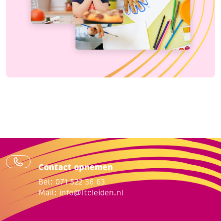
Contact opnemen
Bel: 071 522 36 63
Mail:
info@ltcleiden.nl