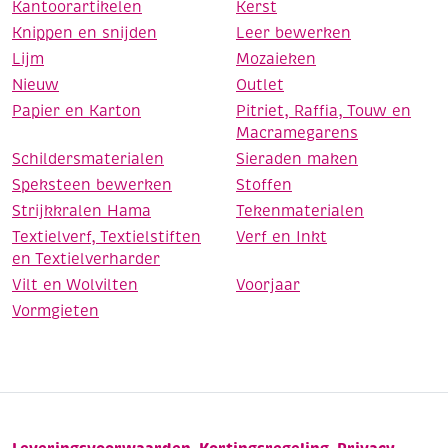
Kantoorartikelen
Kerst
Knippen en snijden
Leer bewerken
Lijm
Mozaieken
Nieuw
Outlet
Papier en Karton
Pitriet, Raffia, Touw en
Macramegarens
Schildersmaterialen
Sieraden maken
Speksteen bewerken
Stoffen
Strijkkralen Hama
Tekenmaterialen
Textielverf, Textielstiften
Verf en Inkt
en Textielverharder
Vilt en Wolvilten
Voorjaar
Vormgieten