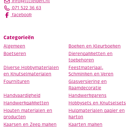
info@ltcleiden.nl
071 522 36 63
facebook
Categorieën
Algemeen
Boeken en Kleurboeken
Boetseren
Dierenpakketten en
toebehoren
Diverse Hobbymaterialen
Feestmateriaal,
en Knutselmaterialen
Schminken en Veren
Fournituren
Glasversiering en
Raamdecoratie
Handvaardigheid
Handwerkgarens
Handwerkpakketten
Hobbysets en Knutselsets
Houten materialen en
Hulpmaterialen papier en
producten
karton
Kaarsen en Zeep maken
Kaarten maken