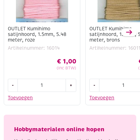
OUTLET Kumihimo
OUTLET Kumihimo
satijnkoord, 1.5mm, 5.48
satijnkoord, 1.5mm, 
meter, roze
meter, brons
Artikelnummer: 16014
Artikelnummer: 1601
€
1,00
(Inc BTW)
OUTLET
OUTLET
-
+
-
Kumihimo
Kumihimo
satijnkoord,
satijnkoord,
Toevoegen
Toevoegen
1.5mm,
1.5mm,
5.48
5.48
meter,
meter,
roze
brons
Hobbymaterialen online kopen
aantal
aantal