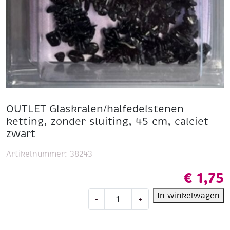
OUTLET Glaskralen/halfedelstenen
ketting, zonder sluiting, 45 cm, calciet
zwart
Artikelnummer:
38243
€
1,75
OUTLET
In winkelwagen
-
+
Glaskralen/halfedelstenen
ketting,
zonder