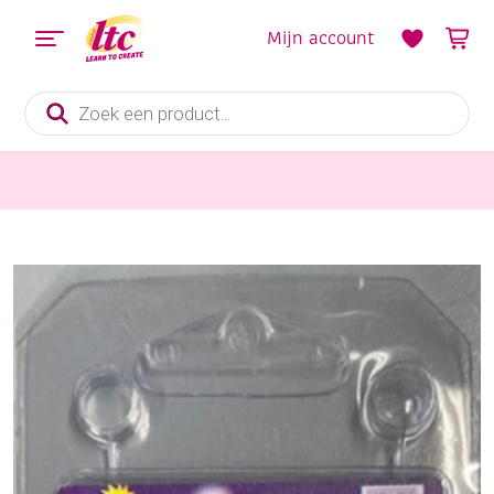
Mijn account
Producten
zoeken
Sieraden maken
OUTLET Glaskralen/halfedelstenen ketting, zonder sluiting, 45 cm, calciet zwart