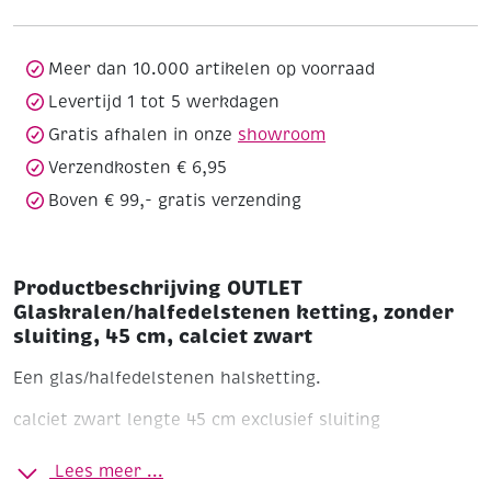
sluiting,
45
cm,
Meer dan 10.000 artikelen op voorraad
calciet
Levertijd 1 tot 5 werkdagen
zwart
Gratis afhalen in onze
showroom
aantal
Verzendkosten € 6,95
Boven € 99,- gratis verzending
Productbeschrijving OUTLET
Glaskralen/halfedelstenen ketting, zonder
sluiting, 45 cm, calciet zwart
Een glas/halfedelstenen halsketting.
calciet zwart
lengte 45 cm
exclusief sluiting
Lees meer ...