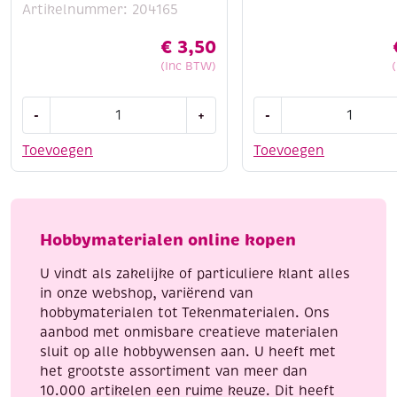
Artikelnummer: 204165
€
3,50
(Inc BTW)
OUTLET
OUTLET
-
+
-
wikkeldraad
Kumihimo
/
satijnkoord,
Toevoegen
Toevoegen
bloemdraad/
1.5mm,
binddraad
5.48
groen
meter,
gelakt,
ombre
Hobbymaterialen online kopen
0.34mm,
naturel
100
aantal
U vindt als zakelijke of particuliere klant alles
gram
in onze webshop, variërend van
aantal
hobbymaterialen tot Tekenmaterialen. Ons
aanbod met onmisbare creatieve materialen
sluit op alle hobbywensen aan. U heeft met
het grootste assortiment van meer dan
10.000 artikelen een ruime keuze. Dit heeft