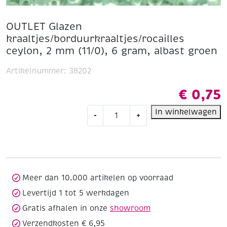
OUTLET Glazen
kraaltjes/borduurkraaltjes/rocailles
ceylon, 2 mm (11/0), 6 gram, albast groen
Artikelnummer:
38202
€
0,75
OUTLET
In winkelwagen
-
+
Glazen
kraaltjes/borduurkraaltjes/rocailles
ceylon,
2
mm
(11/0),
Meer dan 10.000 artikelen op voorraad
6
Levertijd 1 tot 5 werkdagen
gram,
Gratis afhalen in onze
showroom
albast
groen
Verzendkosten € 6,95