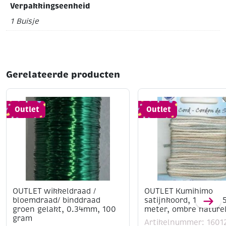
Verpakkingseenheid
1 Buisje
Gerelateerde producten
Outlet
Outlet
OUTLET wikkeldraad /
OUTLET Kumihimo
bloemdraad/ binddraad
satijnkoord, 1.5mm, 
groen gelakt, 0.34mm, 100
meter, ombre nature
gram
Artikelnummer: 1601