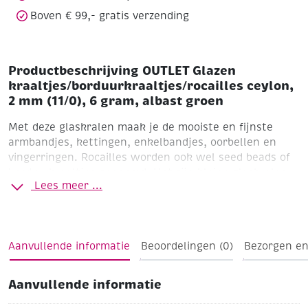
aantal
Boven € 99,- gratis verzending
Productbeschrijving OUTLET Glazen
kraaltjes/borduurkraaltjes/rocailles ceylon,
2 mm (11/0), 6 gram, albast groen
Met deze glaskralen maak je de mooiste en fijnste
armbandjes, kettingen, enkelbandjes, oorbellen en
vingerringen. Rocailles worden ook wel seed beads of
borduurkraaltjes genoemd. Het zijn kleine glaskralen
Lees meer ...
die gebruikt worden voor het ontwerpen van subtiele
sieraden en borduurwerk.
Ceylon
Ø 2,0 mm (11/0)
buisje a 6 gram
Albast groen
(opaak)
Aanvullende informatie
Beoordelingen (0)
Bezorgen en
Aanvullende informatie