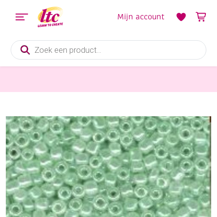
Mijn account
Producten
zoeken
Sieraden maken
OUTLET Glazen kraaltjes/borduurkraaltjes/rocailles ceylon, 2 mm (11/0), 6 gram, albast groen