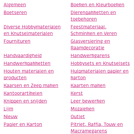
Algemeen
Boeken en Kleurboeken
Boetseren
Dierenpakketten en
toebehoren
Diverse Hobbymaterialen
Feestmateriaal,
en Knutselmaterialen
Schminken en Veren
Fournituren
Glasversiering en
Raamdecoratie
Handvaardigheid
Handwerkgarens
Handwerkpakketten
Hobbysets en Knutselsets
Houten materialen en
Hulpmaterialen papier en
producten
karton
Kaarsen en Zeep maken
Kaarten maken
Kantoorartikelen
Kerst
Knippen en snijden
Leer bewerken
Lijm
Mozaieken
Nieuw
Outlet
Papier en Karton
Pitriet, Raffia, Touw en
Macramegarens