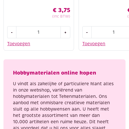
€
3,75
(Inc BTW)
Katsuki
OUTLET
-
+
-
DIY
Epic
set
Band-
Toevoegen
Toevoegen
armbandje,
it,
jeans
Rubberband
mix
en
aantal
accessoires
Hobbymaterialen online kopen
door
jou
U vindt als zakelijke of particuliere klant alles
gemaakt.
in onze webshop, variërend van
aantal
hobbymaterialen tot Tekenmaterialen. Ons
aanbod met onmisbare creatieve materialen
sluit op alle hobbywensen aan. U heeft met
het grootste assortiment van meer dan
10.000 artikelen een ruime keuze. Dit heeft
als voordeel dat u bij ons voor alles slaagt,