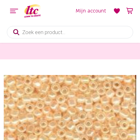
Mijn account
Producten
zoeken
Sieraden maken
OUTLET Glazen kraaltjes/borduurkraaltjes/rocailles inside colour, 2 mm (11/0), 6 gram , l.zalm