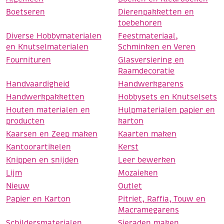
Boetseren
Dierenpakketten en
toebehoren
Diverse Hobbymaterialen
Feestmateriaal,
en Knutselmaterialen
Schminken en Veren
Fournituren
Glasversiering en
Raamdecoratie
Handvaardigheid
Handwerkgarens
Handwerkpakketten
Hobbysets en Knutselsets
Houten materialen en
Hulpmaterialen papier en
producten
karton
Kaarsen en Zeep maken
Kaarten maken
Kantoorartikelen
Kerst
Knippen en snijden
Leer bewerken
Lijm
Mozaieken
Nieuw
Outlet
Papier en Karton
Pitriet, Raffia, Touw en
Macramegarens
Schildersmaterialen
Sieraden maken