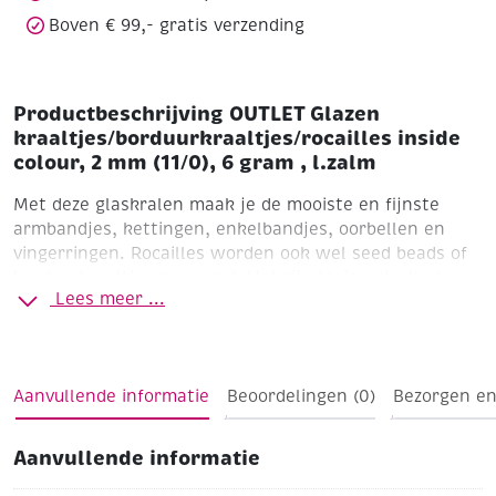
l.zalm
Boven € 99,- gratis verzending
aantal
Productbeschrijving OUTLET Glazen
kraaltjes/borduurkraaltjes/rocailles inside
colour, 2 mm (11/0), 6 gram , l.zalm
Met deze glaskralen maak je de mooiste en fijnste
armbandjes, kettingen, enkelbandjes, oorbellen en
vingerringen. Rocailles worden ook wel seed beads of
borduurkraaltjes genoemd. Het zijn kleine glaskralen
Lees meer ...
die gebruikt worden voor het ontwerpen van subtiele
sieraden en borduurwerk.
Inside colour
Ø 2,0 mm (11/0)
buisje a 6 gram
Lichtzalm
Aanvullende informatie
Beoordelingen (0)
Bezorgen en
Aanvullende informatie