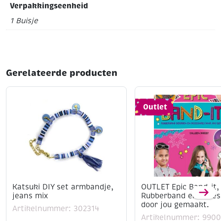
Verpakkingseenheid
1 Buisje
Gerelateerde producten
Outlet
Katsuki DIY set armbandje,
OUTLET Epic Band-it,
jeans mix
Rubberband en acces
door jou gemaakt.
Artikelnummer: 302314
Artikelnummer: 990