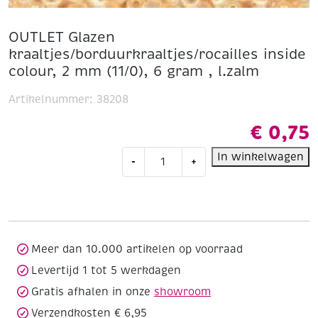
OUTLET Glazen
kraaltjes/borduurkraaltjes/rocailles inside
colour, 2 mm (11/0), 6 gram , l.zalm
Artikelnummer:
38208
€
0,75
OUTLET
In winkelwagen
-
+
Glazen
kraaltjes/borduurkraaltjes/rocailles
inside
colour,
2
mm
Meer dan 10.000 artikelen op voorraad
(11/0),
Levertijd 1 tot 5 werkdagen
6
Gratis afhalen in onze
showroom
gram
,
Verzendkosten € 6,95