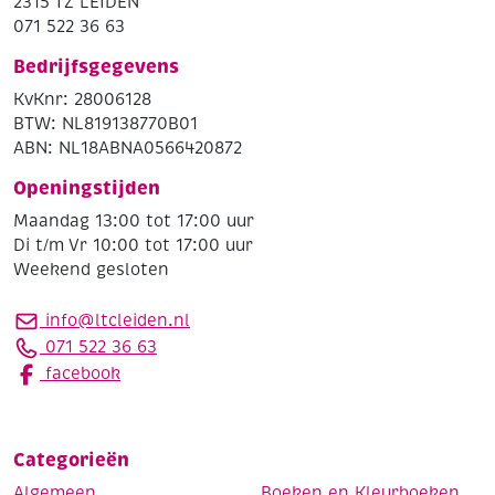
2315 TZ LEIDEN
071 522 36 63
Bedrijfsgegevens
KvKnr: 28006128
BTW: NL819138770B01
ABN: NL18ABNA0566420872
Openingstijden
Maandag 13:00 tot 17:00 uur
Di t/m Vr 10:00 tot 17:00 uur
Weekend gesloten
info@ltcleiden.nl
071 522 36 63
facebook
Categorieën
Algemeen
Boeken en Kleurboeken