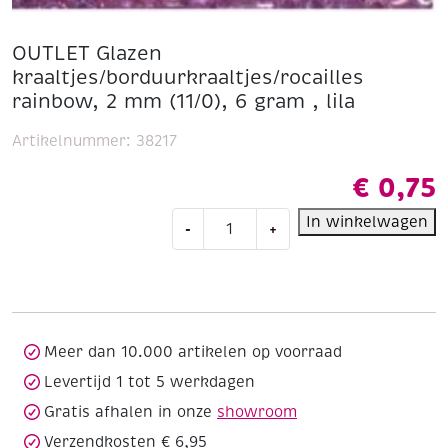
OUTLET Glazen
kraaltjes/borduurkraaltjes/rocailles
rainbow, 2 mm (11/0), 6 gram , lila
Artikelnummer:
38217
€
0,75
OUTLET
In winkelwagen
-
+
Glazen
kraaltjes/borduurkraaltjes/rocailles
rainbow,
2
mm
(11/0),
Meer dan 10.000 artikelen op voorraad
6
Levertijd 1 tot 5 werkdagen
gram
Gratis afhalen in onze
showroom
,
lila
Verzendkosten € 6,95