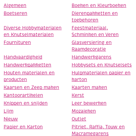
Algemeen
Boeken en Kleurboeken
Boetseren
Dierenpakketten en
toebehoren
Diverse Hobbymaterialen
Feestmateriaal,
en Knutselmaterialen
Schminken en Veren
Fournituren
Glasversiering en
Raamdecoratie
Handvaardigheid
Handwerkgarens
Handwerkpakketten
Hobbysets en Knutselsets
Houten materialen en
Hulpmaterialen papier en
producten
karton
Kaarsen en Zeep maken
Kaarten maken
Kantoorartikelen
Kerst
Knippen en snijden
Leer bewerken
Lijm
Mozaieken
Nieuw
Outlet
Papier en Karton
Pitriet, Raffia, Touw en
Macramegarens