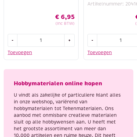
Artikelnummer: 2041
€
6,95
(Inc BTW)
Paracord,
OUTLET
-
+
-
assortiment
wikkeldraad
3
/
Toevoegen
Toevoegen
x
bloemdraad/
3
binddraad
meter,
groen
Camouflage
gelakt,
Hobbymaterialen online kopen
aantal
0.34mm,
100
U vindt als zakelijke of particuliere klant alles
gram
in onze webshop, variërend van
aantal
hobbymaterialen tot Tekenmaterialen. Ons
aanbod met onmisbare creatieve materialen
sluit op alle hobbywensen aan. U heeft met
het grootste assortiment van meer dan
10.000 artikelen een ruime keuze. Dit heeft