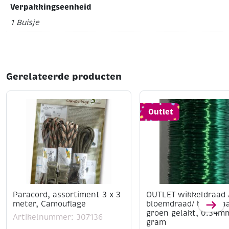
Verpakkingseenheid
1 Buisje
Gerelateerde producten
Outlet
Paracord, assortiment 3 x 3
OUTLET wikkeldraad 
meter, Camouflage
bloemdraad/ binddra
groen gelakt, 0.34m
Artikelnummer: 307136
gram