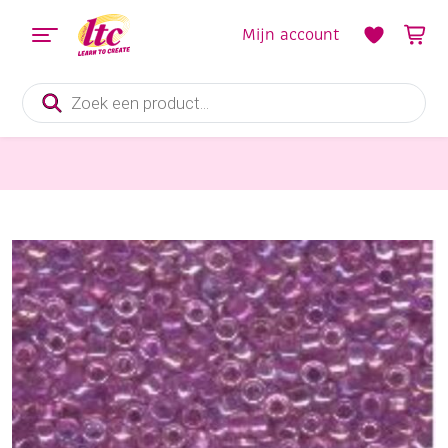
Mijn account
Producten
zoeken
Sieraden maken
OUTLET Glazen kraaltjes/borduurkraaltjes/rocailles rainbow, 2 mm (11/0), 6 gram , lila