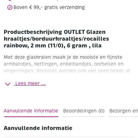
aantal
Boven € 99,- gratis verzending
Productbeschrijving OUTLET Glazen
kraaltjes/borduurkraaltjes/rocailles
rainbow, 2 mm (11/0), 6 gram , lila
Met deze glaskralen maak je de mooiste en fijnste
armbandjes, kettingen, enkelbandjes, oorbellen en
vingerringen. Rocailles worden ook wel seed beads of
borduurkraaltjes genoemd. Het zijn kleine glaskralen
Lees meer ...
die gebruikt worden voor het ontwerpen van subtiele
sieraden en borduurwerk.
Rainbow
Ø 2,0 mm (11/0)
buisje a 6 gram
Lila
Aanvullende informatie
Beoordelingen (0)
Bezorgen en
Aanvullende informatie