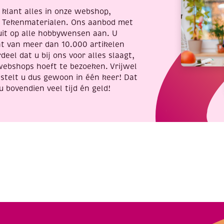
antal
re klant alles in onze webshop,
t Tekenmaterialen. Ons aanbod met
uit op alle hobbywensen aan. U
nt van meer dan 10.000 artikelen
deel dat u bij ons voor alles slaagt,
webshops hoeft te bezoeken. Vrijwel
stelt u dus gewoon in één keer! Dat
u bovendien veel tijd én geld!