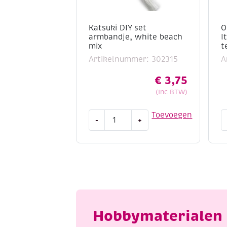
Katsuki DIY set
O
armbandje, white beach
I
mix
t
Artikelnummer: 302315
A
€
3,75
(Inc BTW)
Katsuki
O
Toevoegen
-
+
DIY
H
set
O
armbandje,
B
white
It
beach
h
mix
v
aantal
s
o
Hobbymaterialen 
t
l