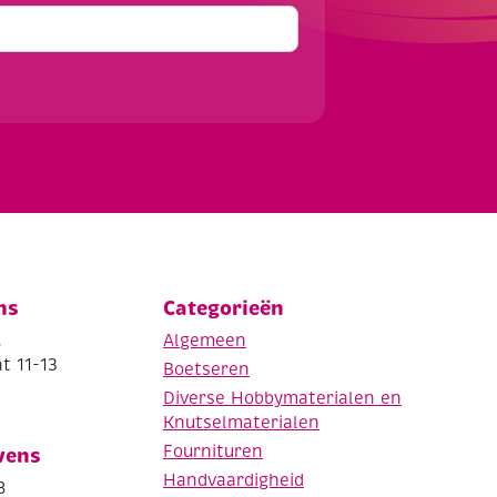
ns
Categorieën
.
Algemeen
t 11-13
Boetseren
Diverse Hobbymaterialen en
Knutselmaterialen
Fournituren
vens
Handvaardigheid
8