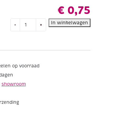
€
0,75
OUTLET
In winkelwagen
-
+
Metalen
sierkralen
zilver,
kubus/bloem,
3
stuks
kelen op voorraad
aantal
kdagen
e
showroom
erzending