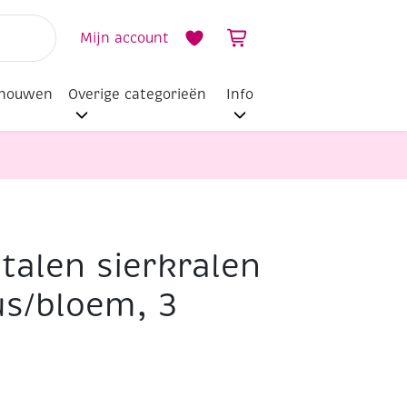
Mijn account
dhouwen
Overige categorieën
Info
alen sierkralen
us/bloem, 3