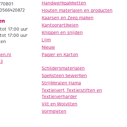
Handwerkpakketten
770B01
0566420872
Houten materialen en producten
Kaarsen en Zeep maken
en
Kantoorartikelen
tot 17:00 uur
Knippen en snijden
tot 17:00 uur
Lijm
ten
Nieuw
Papier en Karton
den.nl
63
Schildersmaterialen
Speksteen bewerken
Strijkkralen Hama
Textielverf, Textielstiften en
Textielverharder
Vilt en Wolvilten
Vormgieten