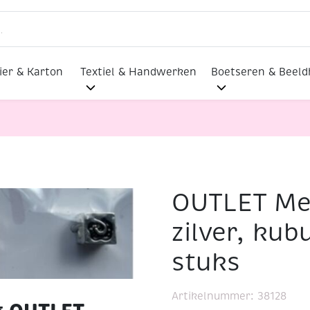
ier & Karton
Textiel & Handwerken
Boetseren & Beel
OUTLET Met
ierkralen zilver, kubus/bloem, 3 stuks
zilver, kub
stuks
Artikelnummer:
38128