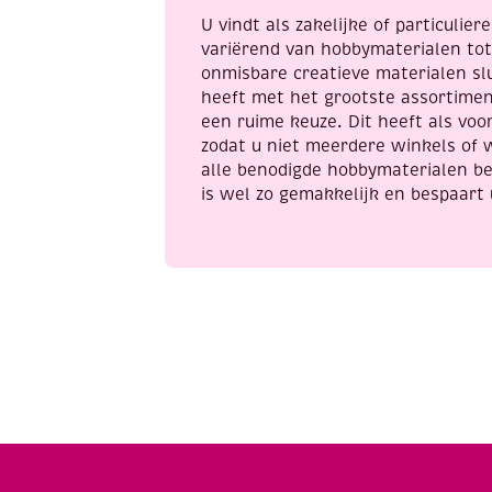
a
U vindt als zakelijke of particulie
variërend van hobbymaterialen to
onmisbare creatieve materialen sl
heeft met het grootste assortime
een ruime keuze. Dit heeft als voor
zodat u niet meerdere winkels of 
alle benodigde hobbymaterialen be
is wel zo gemakkelijk en bespaart 