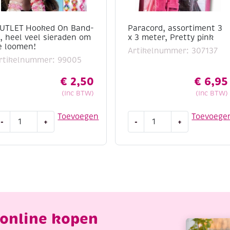
UTLET Hooked On Band-
Paracord, assortiment 3
t, heel veel sieraden om
x 3 meter, Pretty pink
e loomen!
Artikelnummer: 307137
rtikelnummer: 99005
€
2,50
€
6,95
(Inc BTW)
(Inc BTW)
UTLET
Paracord,
Toevoegen
Toevoege
-
+
-
+
ooked
assortiment
n
3
and-
x
,
3
eel
meter,
eel
Pretty
ieraden
pink
m
aantal
online kopen
e
oomen!