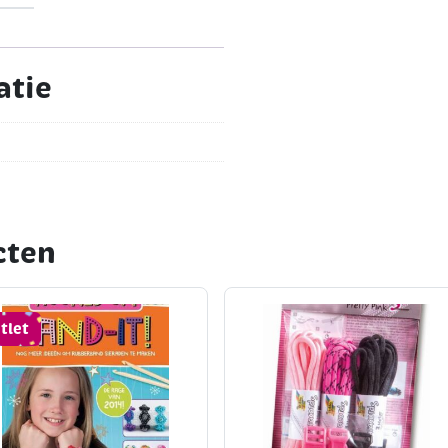
atie
cten
tlet