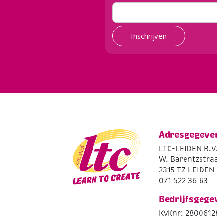
Inschrijven
Adresgegeve
LTC-LEIDEN B.V
W. Barentzstraa
2315 TZ LEIDEN
071 522 36 63
Bedrijfsgege
KvKnr: 2800612