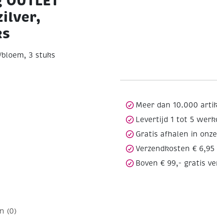
g OUTLET
ilver,
ks
/bloem, 3 stuks
Meer dan 10.000 arti
Levertijd 1 tot 5 wer
Gratis afhalen in onz
Verzendkosten € 6,95
Boven € 99,- gratis v
n (0)