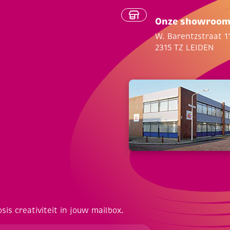
Onze showroo
W. Barentzstraat 1
2315 TZ LEIDEN
osis creativiteit in jouw mailbox.