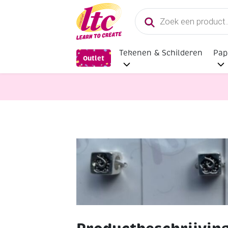
Producten
zoeken
Tekenen & Schilderen
Pap
Outlet
Sieraden maken
OUTLET Metalen s