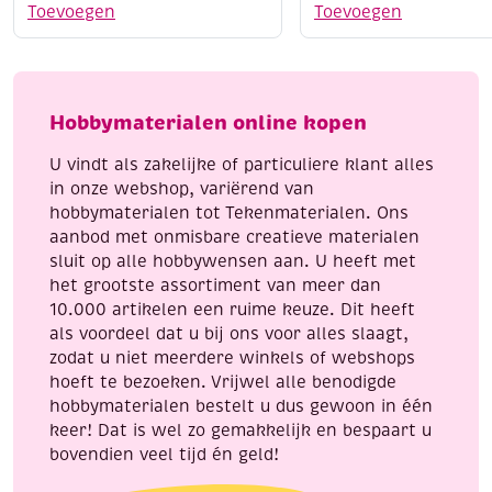
set
On
Toevoegen
Toevoegen
armbandje,
Band-
candy
It,
mix
heel
aantal
veel
Hobbymaterialen online kopen
sieraden
om
U vindt als zakelijke of particuliere klant alles
te
in onze webshop, variërend van
loomen!
hobbymaterialen tot Tekenmaterialen. Ons
aantal
aanbod met onmisbare creatieve materialen
sluit op alle hobbywensen aan. U heeft met
het grootste assortiment van meer dan
10.000 artikelen een ruime keuze. Dit heeft
als voordeel dat u bij ons voor alles slaagt,
zodat u niet meerdere winkels of webshops
hoeft te bezoeken. Vrijwel alle benodigde
hobbymaterialen bestelt u dus gewoon in één
keer! Dat is wel zo gemakkelijk en bespaart u
bovendien veel tijd én geld!