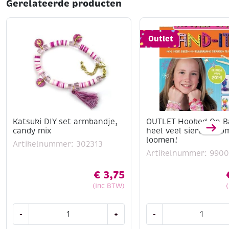
Gerelateerde producten
Outlet
Katsuki DIY set armbandje,
OUTLET Hooked On Ba
candy mix
heel veel sieraden o
loomen!
Artikelnummer: 302313
Artikelnummer: 990
€
3,75
(Inc BTW)
Katsuki
OUTLET
-
+
-
DIY
Hooked