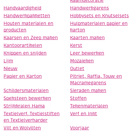
Raamdecoratie
Handvaardigheid
Handwerkgarens
Handwerkpakketten
Hobbysets en Knutselsets
Houten materialen en
Hulpmaterialen papier en
producten
karton
Kaarsen en Zeep maken
Kaarten maken
Kantoorartikelen
Kerst
Knippen en snijden
Leer bewerken
Lijm
Mozaieken
Nieuw
Outlet
Papier en Karton
Pitriet, Raffia, Touw en
Macramegarens
Schildersmaterialen
Sieraden maken
Speksteen bewerken
Stoffen
Strijkkralen Hama
Tekenmaterialen
Textielverf, Textielstiften
Verf en Inkt
en Textielverharder
Vilt en Wolvilten
Voorjaar