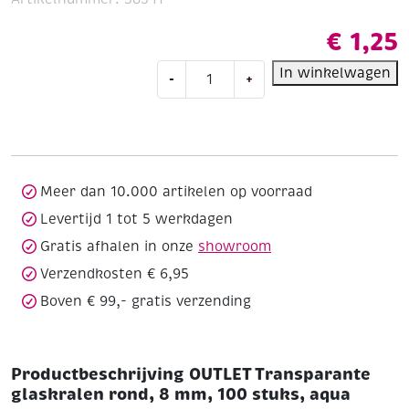
€
1,25
OUTLET
In winkelwagen
-
+
Transparante
glaskralen
rond,
8
mm,
100
Meer dan 10.000 artikelen op voorraad
stuks,
Levertijd 1 tot 5 werkdagen
aqua
Gratis afhalen in onze
showroom
aantal
Verzendkosten € 6,95
Boven € 99,- gratis verzending
Productbeschrijving OUTLET Transparante
glaskralen rond, 8 mm, 100 stuks, aqua