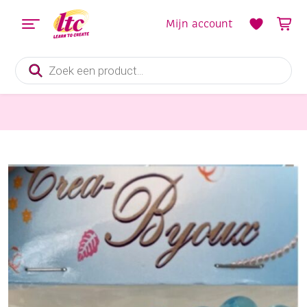
Mijn account
Producten
zoeken
Sieraden maken
OUTLET Transparante glaskralen rond, 8 mm, 100 stuks, aqua