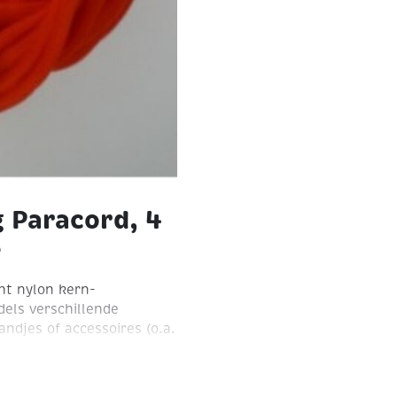
 Paracord, 4
e
ht nylon kern-
els verschillende
ndjes of accessoires (o.a.
 Lengte 5 meter.
het knoopraam