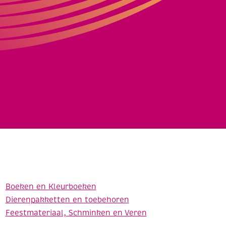
Boeken en Kleurboeken
Dierenpakketten en toebehoren
Feestmateriaal, Schminken en Veren