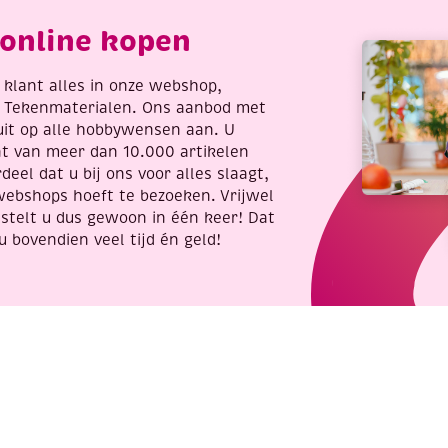
aantal
online kopen
re klant alles in onze webshop,
t Tekenmaterialen. Ons aanbod met
uit op alle hobbywensen aan. U
nt van meer dan 10.000 artikelen
deel dat u bij ons voor alles slaagt,
webshops hoeft te bezoeken. Vrijwel
stelt u dus gewoon in één keer! Dat
u bovendien veel tijd én geld!