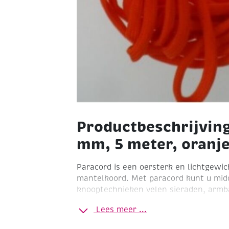
Productbeschrijving
mm, 5 meter, oranj
Paracord is een oersterk en lichtgewic
mantelkoord. Met paracord kunt u midd
knooptechnieken velen sieraden, armba
hippe sleutelhangers) knopen. Ø 4 mm.
Lees meer ...
Oranje
Tip: een handig hulpmiddel is 