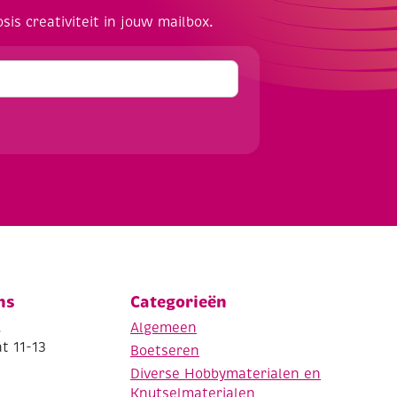
osis creativiteit in jouw mailbox.
ns
Categorieën
.
Algemeen
t 11-13
Boetseren
Diverse Hobbymaterialen en
Knutselmaterialen