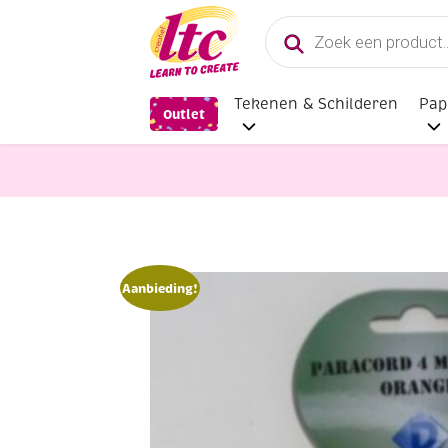
Producten
zoeken
Tekenen & Schilderen
Pap
Outlet
Aanbieding!
Sieraden maken
Paracord, 4 mm, 