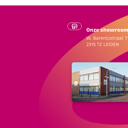
Onze showroo
W. Barentzstraat 1
2315 TZ LEIDEN