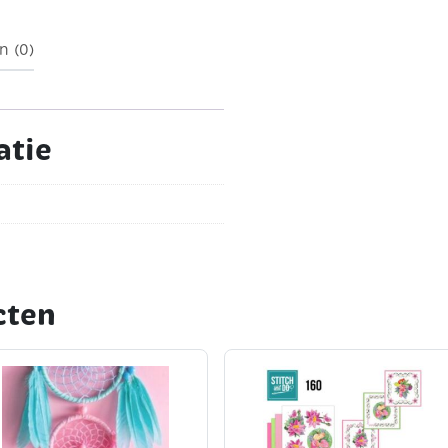
n (0)
atie
cten