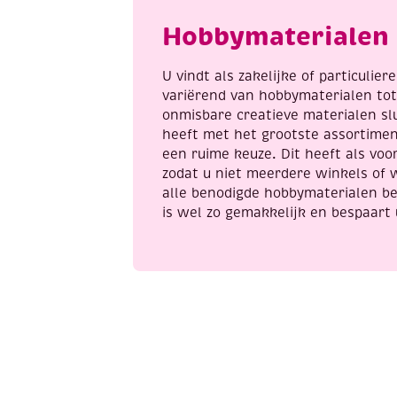
flowers
Hobbymaterialen 
aantal
U vindt als zakelijke of particulie
variërend van hobbymaterialen to
onmisbare creatieve materialen sl
heeft met het grootste assortime
een ruime keuze. Dit heeft als voor
zodat u niet meerdere winkels of 
alle benodigde hobbymaterialen be
is wel zo gemakkelijk en bespaart 