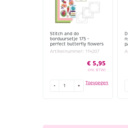
Stitch and do
D
borduursetje 175 –
n
perfect butterfly flowers
p
Artikelnummer: 114207
A
€
5,95
(Inc BTW)
Stitch
D
Toevoegen
-
+
and
c
do
s
borduursetje
p
175
a
-
perfect
butterfly