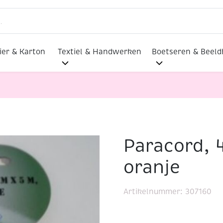
ier & Karton
Textiel & Handwerken
Boetseren & Beel
Paracord, 
5 meter, oranje
oranje
Artikelnummer:
307160