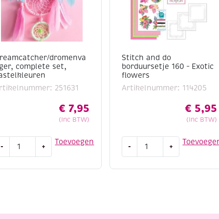
reamcatcher/dromenva
Stitch and do
ger, complete set,
borduursetje 160 – Exotic
astelkleuren
flowers
rtikelnummer: 251631
Artikelnummer: 114205
€
7,95
€
5,95
(Inc BTW)
(Inc BTW)
reamcatcher/dromenvanger,
Stitch
Toevoegen
Toevoege
-
+
-
+
omplete
and
et,
do
astelkleuren
borduursetje
antal
160
-
Exotic
flowers