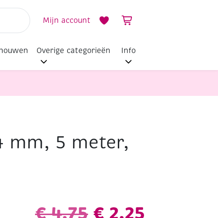
Mijn account
dhouwen
Overige categorieën
Info
4 mm, 5 meter,
Oorspronkeli
Huidige
€
4,75
€
2,25