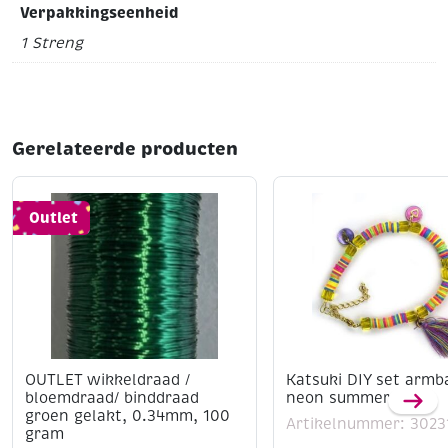
Verpakkingseenheid
1 Streng
Gerelateerde producten
Outlet
OUTLET wikkeldraad /
Katsuki DIY set armb
bloemdraad/ binddraad
neon summer mix
groen gelakt, 0.34mm, 100
Artikelnummer: 3023
gram