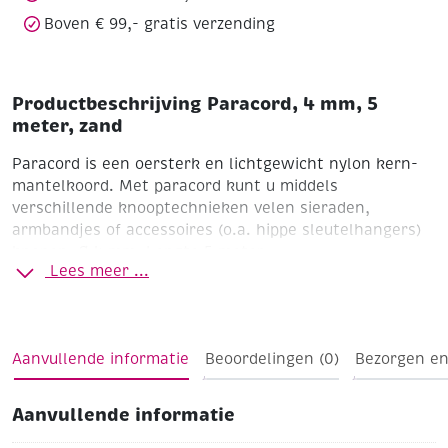
Boven € 99,- gratis verzending
Productbeschrijving Paracord, 4 mm, 5
meter, zand
Paracord is een oersterk en lichtgewicht nylon kern-
mantelkoord. Met paracord kunt u middels
verschillende knooptechnieken velen sieraden,
armbandjes of accessoires (o.a. hippe sleutelhangers)
knopen. Ø 4 mm. Lengte 5 meter.
Lees meer ...
Zand
Tip: een handig hulpmiddel is het knoopraam
(artikelnummer 307148)
Aanvullende informatie
Beoordelingen (0)
Bezorgen en
Aanvullende informatie