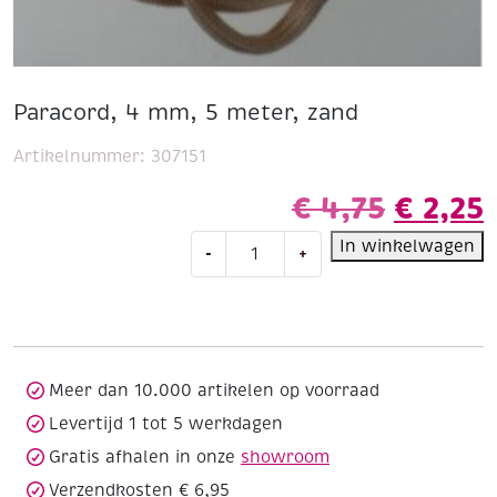
Paracord, 4 mm, 5 meter, zand
Artikelnummer:
307151
Oorspr
€
4,75
€
2,25
Paracord,
prijs
p
In winkelwagen
-
+
4
was:
i
mm,
5
€ 4,75.
€
meter,
zand
aantal
Meer dan 10.000 artikelen op voorraad
Levertijd 1 tot 5 werkdagen
Gratis afhalen in onze
showroom
Verzendkosten € 6,95