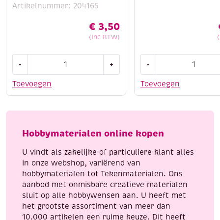
Artikelnummer: 204165
€
3,50
(Inc BTW)
OUTLET
Katsuki
-
+
-
wikkeldraad
DIY
/
set
Toevoegen
Toevoegen
bloemdraad/
armbandje,
binddraad
neon
groen
summer
gelakt,
mix
Hobbymaterialen online kopen
0.34mm,
aantal
100
U vindt als zakelijke of particuliere klant alles
gram
in onze webshop, variërend van
aantal
hobbymaterialen tot Tekenmaterialen. Ons
aanbod met onmisbare creatieve materialen
sluit op alle hobbywensen aan. U heeft met
het grootste assortiment van meer dan
10.000 artikelen een ruime keuze. Dit heeft