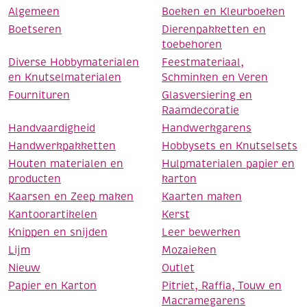
Algemeen
Boeken en Kleurboeken
Boetseren
Dierenpakketten en
toebehoren
Diverse Hobbymaterialen
Feestmateriaal,
en Knutselmaterialen
Schminken en Veren
Fournituren
Glasversiering en
Raamdecoratie
Handvaardigheid
Handwerkgarens
Handwerkpakketten
Hobbysets en Knutselsets
Houten materialen en
Hulpmaterialen papier en
producten
karton
Kaarsen en Zeep maken
Kaarten maken
Kantoorartikelen
Kerst
Knippen en snijden
Leer bewerken
Lijm
Mozaieken
Nieuw
Outlet
Papier en Karton
Pitriet, Raffia, Touw en
Macramegarens