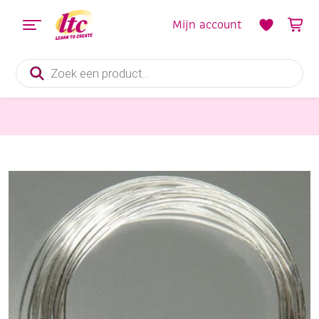
Mijn account
Producten
zoeken
Sieraden maken
Zilverdraad/verzilverd koperdraad, 0.60 mm, 10 meter