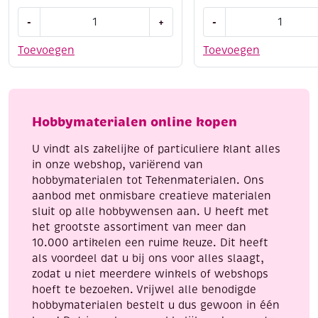
OUTLET
Paracord,
-
+
-
Kumihimo
assortiment
satijnkoord,
3
Toevoegen
Toevoegen
1.5mm,
x
5.48
3
meter,
meter,
mosgroen
Pretty
Hobbymaterialen online kopen
aantal
pink
aantal
U vindt als zakelijke of particuliere klant alles
in onze webshop, variërend van
hobbymaterialen tot Tekenmaterialen. Ons
aanbod met onmisbare creatieve materialen
sluit op alle hobbywensen aan. U heeft met
het grootste assortiment van meer dan
10.000 artikelen een ruime keuze. Dit heeft
als voordeel dat u bij ons voor alles slaagt,
zodat u niet meerdere winkels of webshops
hoeft te bezoeken. Vrijwel alle benodigde
hobbymaterialen bestelt u dus gewoon in één