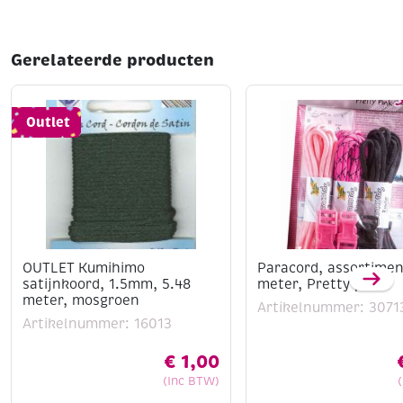
Gerelateerde producten
Outlet
OUTLET Kumihimo
Paracord, assortimen
satijnkoord, 1.5mm, 5.48
meter, Pretty pink
meter, mosgroen
Artikelnummer: 3071
Artikelnummer: 16013
€
1,00
(Inc BTW)