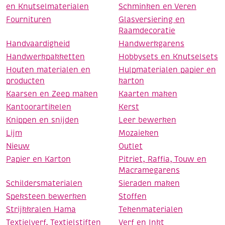
en Knutselmaterialen
Schminken en Veren
Fournituren
Glasversiering en
Raamdecoratie
Handvaardigheid
Handwerkgarens
Handwerkpakketten
Hobbysets en Knutselsets
Houten materialen en
Hulpmaterialen papier en
producten
karton
Kaarsen en Zeep maken
Kaarten maken
Kantoorartikelen
Kerst
Knippen en snijden
Leer bewerken
Lijm
Mozaieken
Nieuw
Outlet
Papier en Karton
Pitriet, Raffia, Touw en
Macramegarens
Schildersmaterialen
Sieraden maken
Speksteen bewerken
Stoffen
Strijkkralen Hama
Tekenmaterialen
Textielverf, Textielstiften
Verf en Inkt