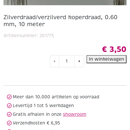
Zilverdraad/verzilverd koperdraad, 0.60
mm, 10 meter
Artikelnummer:
201775
€
3,50
Zilverdraad/verzilverd
In winkelwagen
-
+
koperdraad,
0.60
mm,
10
meter
aantal
Meer dan 10.000 artikelen op voorraad
Levertijd 1 tot 5 werkdagen
Gratis afhalen in onze
showroom
Verzendkosten € 6,95