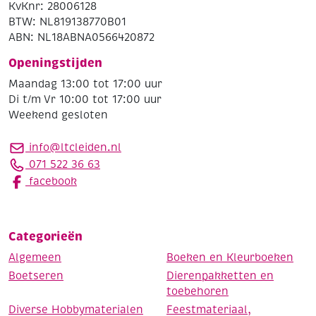
KvKnr: 28006128
BTW: NL819138770B01
ABN: NL18ABNA0566420872
Openingstijden
Maandag 13:00 tot 17:00 uur
Di t/m Vr 10:00 tot 17:00 uur
Weekend gesloten
info@ltcleiden.nl
071 522 36 63
facebook
Categorieën
Algemeen
Boeken en Kleurboeken
Boetseren
Dierenpakketten en
toebehoren
Diverse Hobbymaterialen
Feestmateriaal,