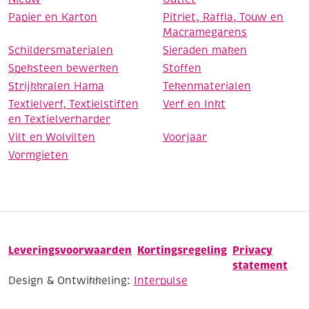
Papier en Karton
Pitriet, Raffia, Touw en
Macramegarens
Schildersmaterialen
Sieraden maken
Speksteen bewerken
Stoffen
Strijkkralen Hama
Tekenmaterialen
Textielverf, Textielstiften
Verf en Inkt
en Textielverharder
Vilt en Wolvilten
Voorjaar
Vormgieten
Leveringsvoorwaarden
Kortingsregeling
Privacy
statement
Design & Ontwikkeling:
Interpulse