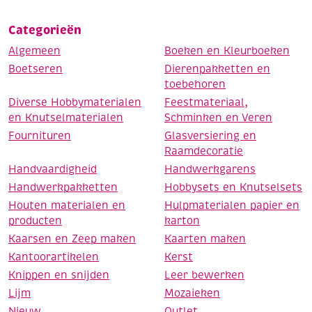
Categorieën
Algemeen
Boeken en Kleurboeken
Boetseren
Dierenpakketten en
toebehoren
Diverse Hobbymaterialen
Feestmateriaal,
en Knutselmaterialen
Schminken en Veren
Fournituren
Glasversiering en
Raamdecoratie
Handvaardigheid
Handwerkgarens
Handwerkpakketten
Hobbysets en Knutselsets
Houten materialen en
Hulpmaterialen papier en
producten
karton
Kaarsen en Zeep maken
Kaarten maken
Kantoorartikelen
Kerst
Knippen en snijden
Leer bewerken
Lijm
Mozaieken
Nieuw
Outlet