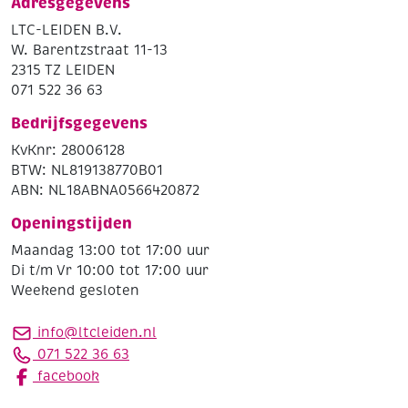
Adresgegevens
LTC-LEIDEN B.V.
W. Barentzstraat 11-13
2315 TZ LEIDEN
071 522 36 63
Bedrijfsgegevens
KvKnr: 28006128
BTW: NL819138770B01
ABN: NL18ABNA0566420872
Openingstijden
Maandag 13:00 tot 17:00 uur
Di t/m Vr 10:00 tot 17:00 uur
Weekend gesloten
info@ltcleiden.nl
071 522 36 63
facebook