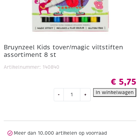
Bruynzeel Kids tover/magic viltstiften
assortiment 8 st
Artikelnummer:
140840
€
5,75
Bruynzeel
In winkelwagen
-
+
Kids
tover/magic
viltstiften
assortiment
8
st
Meer dan 10.000 artikelen op voorraad
aantal