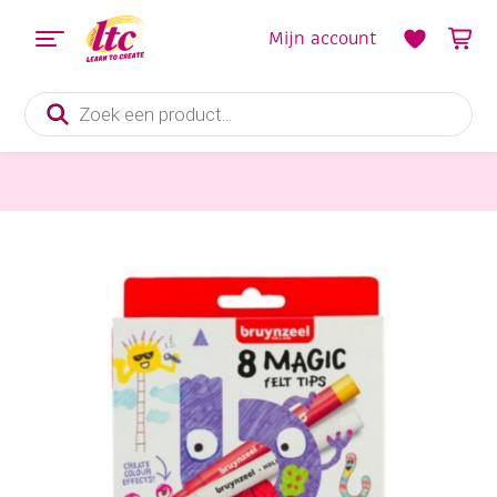
Mijn account
Producten
zoeken
Tekenmaterialen
Bruynzeel Kids tover/magic viltstiften assortiment 8 st