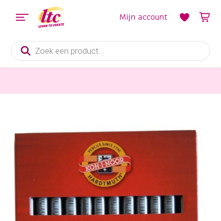
Mijn account
Producten
zoeken
Tekenmaterialen
Koh-I-Noor grafietstiften, kern 7 mm, 6B 12 stuks