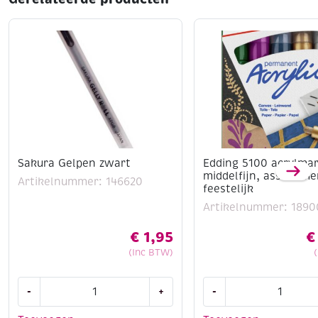
Sakura Gelpen zwart
Edding 5100 acrylma
middelfijn, assortime
Artikelnummer: 146620
feestelijk
Artikelnummer: 1890
€
1,95
€
(Inc BTW)
Sakura
Edding
-
+
-
Gelpen
5100
zwart
acrylmarkers