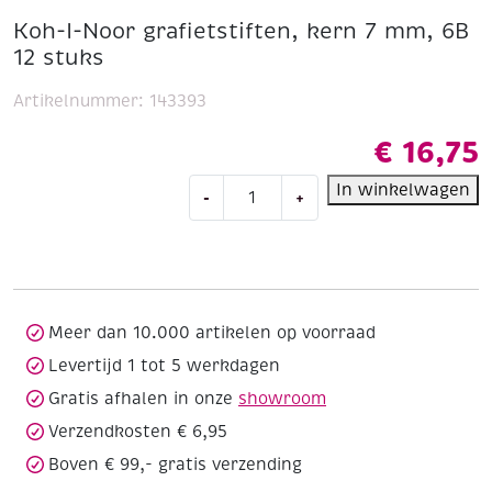
Koh-I-Noor grafietstiften, kern 7 mm, 6B
12 stuks
Artikelnummer:
143393
€
16,75
Koh-
In winkelwagen
-
+
I-
Noor
grafietstiften,
kern
7
mm,
Meer dan 10.000 artikelen op voorraad
6B
Levertijd 1 tot 5 werkdagen
12
Gratis afhalen in onze
showroom
stuks
aantal
Verzendkosten € 6,95
Boven € 99,- gratis verzending