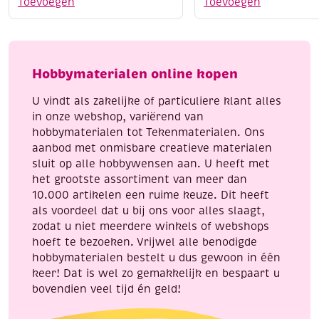
Toevoegen
Toevoegen
aantal
middelfijn,
assortiment
feestelijk
aantal
Hobbymaterialen online kopen
U vindt als zakelijke of particuliere klant alles
in onze webshop, variërend van
hobbymaterialen tot Tekenmaterialen. Ons
aanbod met onmisbare creatieve materialen
sluit op alle hobbywensen aan. U heeft met
het grootste assortiment van meer dan
10.000 artikelen een ruime keuze. Dit heeft
als voordeel dat u bij ons voor alles slaagt,
zodat u niet meerdere winkels of webshops
hoeft te bezoeken. Vrijwel alle benodigde
hobbymaterialen bestelt u dus gewoon in één
keer! Dat is wel zo gemakkelijk en bespaart u
bovendien veel tijd én geld!