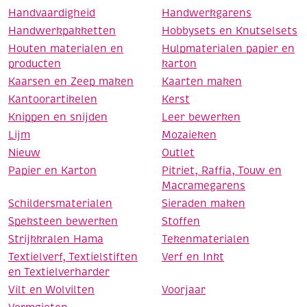
Handvaardigheid
Handwerkgarens
Handwerkpakketten
Hobbysets en Knutselsets
Houten materialen en
Hulpmaterialen papier en
producten
karton
Kaarsen en Zeep maken
Kaarten maken
Kantoorartikelen
Kerst
Knippen en snijden
Leer bewerken
Lijm
Mozaieken
Nieuw
Outlet
Papier en Karton
Pitriet, Raffia, Touw en
Macramegarens
Schildersmaterialen
Sieraden maken
Speksteen bewerken
Stoffen
Strijkkralen Hama
Tekenmaterialen
Textielverf, Textielstiften
Verf en Inkt
en Textielverharder
Vilt en Wolvilten
Voorjaar