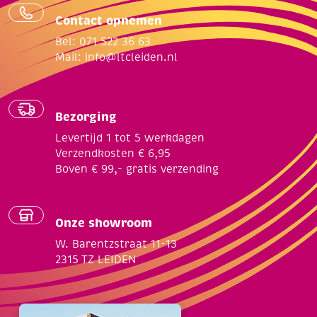
Contact opnemen
Bel: 071 522 36 63
Mail:
info@ltcleiden.nl
Bezorging
Levertijd 1 tot 5 werkdagen
Verzendkosten € 6,95
Boven € 99,- gratis verzending
Onze showroom
W. Barentzstraat 11-13
2315 TZ LEIDEN