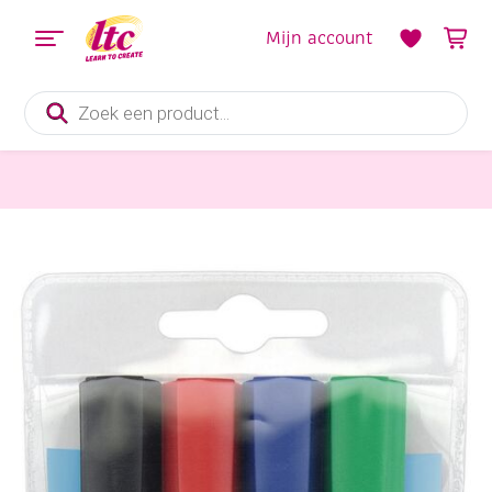
Mijn account
Producten
zoeken
Tekenmaterialen
Schneider Maxx whiteboardmarkers, assortiment 4 st