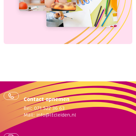
Contact opnemen
Bel: 071 522 36 63
Mail:
info@ltcleiden.nl