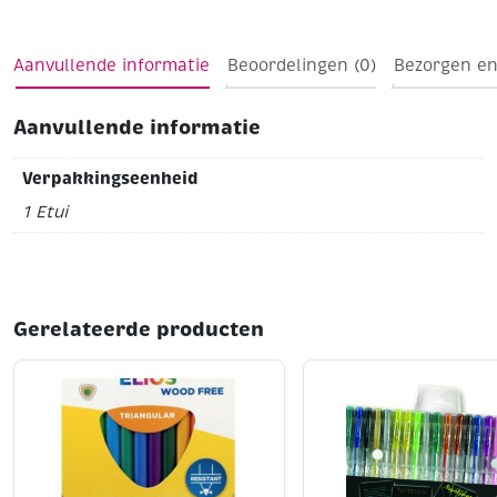
zonder dop kunnen liggen zonder uit te drogen. Met
praktische clipdop.
Assortiment in etui: zwart, rood,
Aanvullende informatie
Beoordelingen (0)
Bezorgen en
blauw en groen
Aanvullende informatie
Verpakkingseenheid
1 Etui
Gerelateerde producten