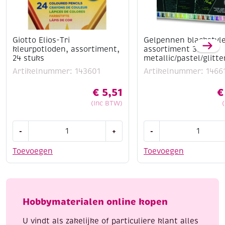
Giotto Elios-Tri
Gelpennen blackstyle
kleurpotloden, assortiment,
assortiment 30 st
24 stuks
metallic/pastel/glitte
Artikelnummer: 143601
Artikelnummer: 1466
€
5,51
€
(Inc BTW)
Giotto
Gelpennen
-
+
-
Elios-
blackstyle,
Tri
assortiment
Toevoegen
Toevoegen
kleurpotloden,
30
assortiment,
st
24
metallic/pastel/glitte
stuks
aantal
Hobbymaterialen online kopen
aantal
U vindt als zakelijke of particuliere klant alles