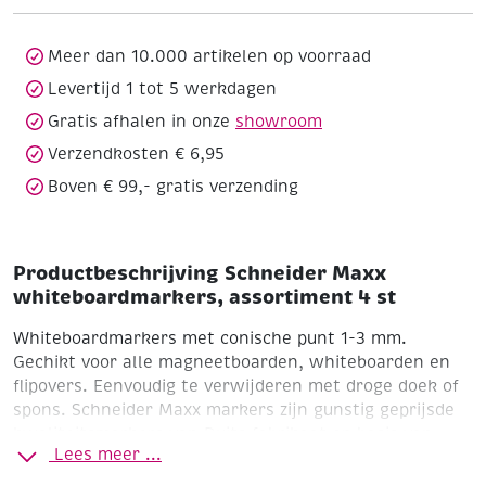
4
st
aantal
Meer dan 10.000 artikelen op voorraad
Levertijd 1 tot 5 werkdagen
Gratis afhalen in onze
showroom
Verzendkosten € 6,95
Boven € 99,- gratis verzending
Productbeschrijving Schneider Maxx
whiteboardmarkers, assortiment 4 st
Whiteboardmarkers met conische punt 1-3 mm.
Gechikt voor alle magneetboarden, whiteboarden en
flipovers. Eenvoudig te verwijderen met droge doek of
spons.
Schneider Maxx markers zijn gunstig geprijsde
kwaliteitsmarkers van Duits fabrikaat op basis van
Lees meer ...
vrijwel reukloze, sneldrogende, “cap-off” inkt. De cap-
off inkt betekent dat de markers meerdere dagen