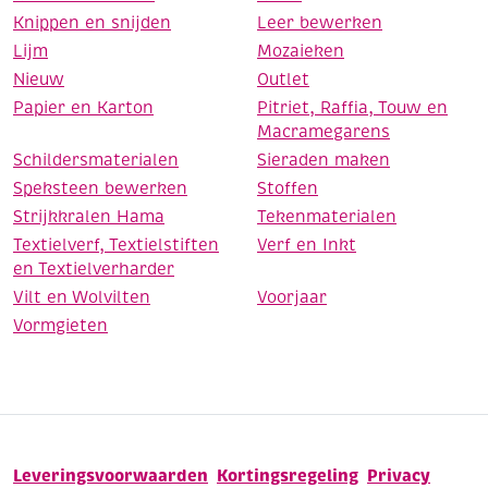
Knippen en snijden
Leer bewerken
Lijm
Mozaieken
Nieuw
Outlet
Papier en Karton
Pitriet, Raffia, Touw en
Macramegarens
Schildersmaterialen
Sieraden maken
Speksteen bewerken
Stoffen
Strijkkralen Hama
Tekenmaterialen
Textielverf, Textielstiften
Verf en Inkt
en Textielverharder
Vilt en Wolvilten
Voorjaar
Vormgieten
Leveringsvoorwaarden
Kortingsregeling
Privacy