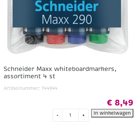
Schneider Maxx whiteboardmarkers,
assortiment 4 st
Artikelnummer:
144944
€
8,49
Schneider
In winkelwagen
-
+
Maxx
whiteboardmarkers,
assortiment