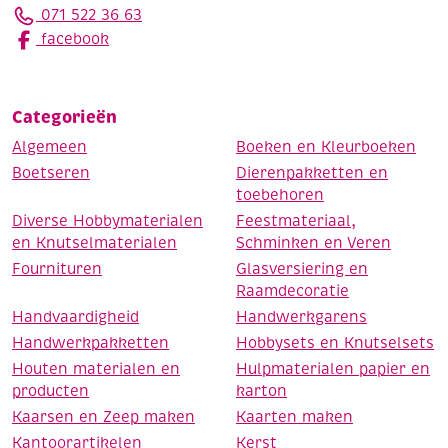
071 522 36 63
facebook
Categorieën
Algemeen
Boeken en Kleurboeken
Boetseren
Dierenpakketten en
toebehoren
Diverse Hobbymaterialen
Feestmateriaal,
en Knutselmaterialen
Schminken en Veren
Fournituren
Glasversiering en
Raamdecoratie
Handvaardigheid
Handwerkgarens
Handwerkpakketten
Hobbysets en Knutselsets
Houten materialen en
Hulpmaterialen papier en
producten
karton
Kaarsen en Zeep maken
Kaarten maken
Kantoorartikelen
Kerst