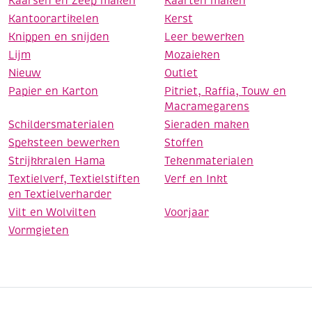
Kaarsen en Zeep maken
Kaarten maken
Kantoorartikelen
Kerst
Knippen en snijden
Leer bewerken
Lijm
Mozaieken
Nieuw
Outlet
Papier en Karton
Pitriet, Raffia, Touw en
Macramegarens
Schildersmaterialen
Sieraden maken
Speksteen bewerken
Stoffen
Strijkkralen Hama
Tekenmaterialen
Textielverf, Textielstiften
Verf en Inkt
en Textielverharder
Vilt en Wolvilten
Voorjaar
Vormgieten