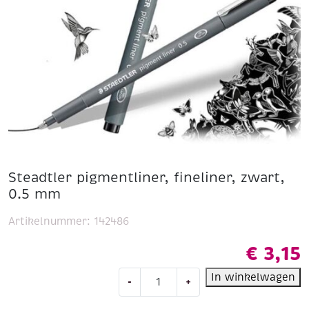
Steadtler pigmentliner, fineliner, zwart,
0.5 mm
Artikelnummer:
142486
€
3,15
Steadtler
In winkelwagen
-
+
pigmentliner,
fineliner,