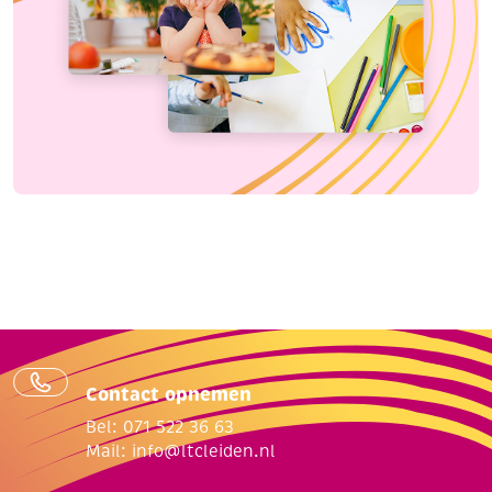
Contact opnemen
Bel: 071 522 36 63
Mail:
info@ltcleiden.nl