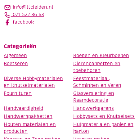
info@ltcleiden.nl
071 522 36 63
facebook
Categorieën
Algemeen
Boeken en Kleurboeken
Boetseren
Dierenpakketten en
toebehoren
Diverse Hobbymaterialen
Feestmateriaal,
en Knutselmaterialen
Schminken en Veren
Fournituren
Glasversiering en
Raamdecoratie
Handvaardigheid
Handwerkgarens
Handwerkpakketten
Hobbysets en Knutselsets
Houten materialen en
Hulpmaterialen papier en
producten
karton