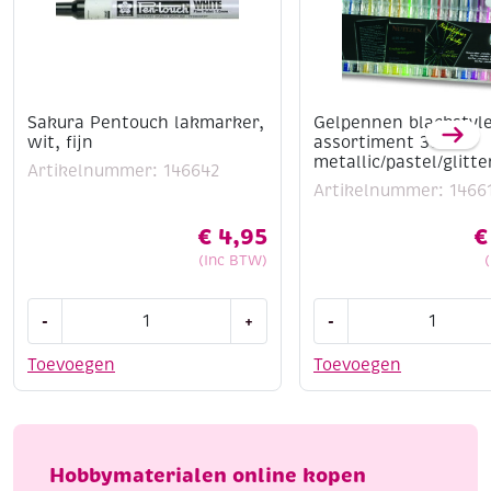
Sakura Pentouch lakmarker,
Gelpennen blackstyle
wit, fijn
assortiment 30 st
metallic/pastel/glitte
Artikelnummer: 146642
Artikelnummer: 1466
€
4,95
€
(Inc BTW)
Sakura
Gelpennen
-
+
-
Pentouch
blackstyle,
lakmarker,
assortiment
Toevoegen
Toevoegen
wit,
30
fijn
st
aantal
metallic/pastel/glitte
aantal
Hobbymaterialen online kopen