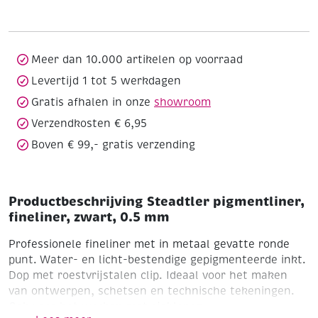
zwart,
0.5
mm
aantal
Meer dan 10.000 artikelen op voorraad
Levertijd 1 tot 5 werkdagen
Gratis afhalen in onze
showroom
Verzendkosten € 6,95
Boven € 99,- gratis verzending
Productbeschrijving Steadtler pigmentliner,
fineliner, zwart, 0.5 mm
Professionele fineliner met in metaal gevatte ronde
punt. Water- en licht-bestendige gepigmenteerde inkt.
Dop met roestvrijstalen clip. Ideaal voor het maken
van ontwerpen, schetsen en technische tekeningen.
Ook voor het werken met sjablonen.