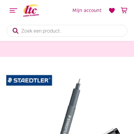
Mijn account
Producten
zoeken
Tekenmaterialen
Steadtler pigmentliner, fineliner, zwart, 0.5 mm