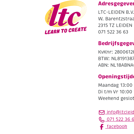
Adresgegeve
LTC-LEIDEN B.V
W. Barentzstraa
2315 TZ LEIDEN
071 522 36 63
Bedrijfsgege
KvKnr: 2800612
BTW: NL819138
ABN: NL18ABNA
Openingstijd
Maandag 13:00 
Di t/m Vr 10:00 
Weekend geslo
info@ltclei
071 522 36 
facebook