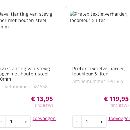
ava-tjanting van stevig
Pretex textielverharder,
oper met houten steel
loodkleur 5 liter
,0mm
Artikelnummer: 441565
rtikelnummer: 481558
€
13,95
€
119,95
(Inc BTW)
(Inc BTW)
ava-
Pretex
Toevoegen
Toevoege
-
+
-
+
janting
textielverharder,