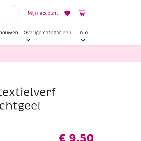
Mijn account
dhouwen
Overige categorieën
Info
textielverf
ichtgeel
€
9,50