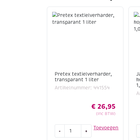
Pretex textielverharder,
J
transparant 1 liter
k
1
Artikelnummer: 441554
A
€
26,95
(Inc BTW)
Pretex
J
Toevoegen
-
+
textielverharder,
t