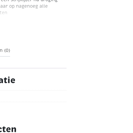
aar op nagenoeg alle
rten
n (0)
atie
cten