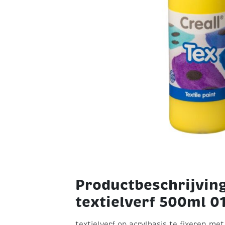
Productbeschrijving
textielverf 500ml 01
textielverf op acrylbasis
te fixeren met 