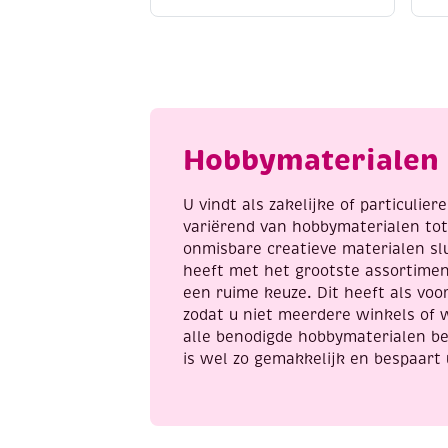
transparant
v
1
s
liter
k
aantal
m
h
s
1
Hobbymaterialen 
a
U vindt als zakelijke of particulie
variërend van hobbymaterialen to
onmisbare creatieve materialen sl
heeft met het grootste assortime
een ruime keuze. Dit heeft als voor
zodat u niet meerdere winkels of 
alle benodigde hobbymaterialen be
is wel zo gemakkelijk en bespaart 