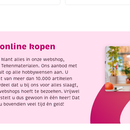
an
loodkleur
tevig
5
oper
liter
et
aantal
outen
teel
,0mm
online kopen
antal
re klant alles in onze webshop,
t Tekenmaterialen. Ons aanbod met
uit op alle hobbywensen aan. U
nt van meer dan 10.000 artikelen
deel dat u bij ons voor alles slaagt,
webshops hoeft te bezoeken. Vrijwel
stelt u dus gewoon in één keer! Dat
u bovendien veel tijd én geld!