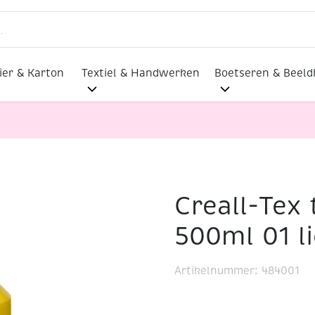
ier & Karton
Textiel & Handwerken
Boetseren & Beel
Creall-Tex 
lverharder
Creall-Tex textielverf 500ml 01 lichtgeel
500ml 01 l
Artikelnummer:
484001