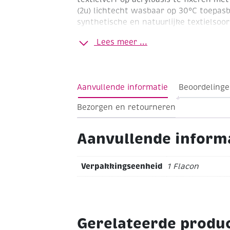
(2u)
lichtecht
wasbaar op 30°C
toepasb
synthetische en natuurlijke textielsoo
Lees meer ...
Aanvullende informatie
Beoordelinge
Bezorgen en retourneren
Aanvullende inform
Verpakkingseenheid
1 Flacon
Gerelateerde produ