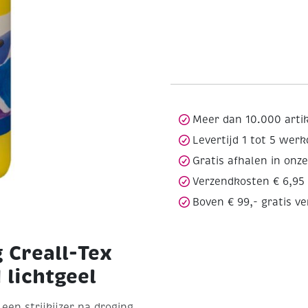
Meer dan 10.000 arti
Levertijd 1 tot 5 wer
Gratis afhalen in onz
Verzendkosten € 6,95
Boven € 99,- gratis v
 Creall-Tex
 lichtgeel
een strijkijzer na droging