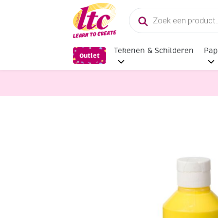
Producten
zoeken
Tekenen & Schilderen
Pap
Outlet
Textielverf, Textielstiften en Textie