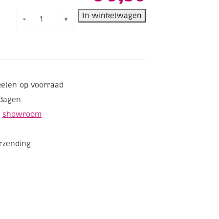
Creall-
In winkelwagen
-
+
Tex
textielverf
500ml
01
lichtgeel
aantal
kelen op voorraad
kdagen
e
showroom
erzending