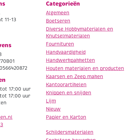
ns
Categorieën
.
Algemeen
t 11-13
Boetseren
Diverse Hobbymaterialen en
Knutselmaterialen
Fournituren
vens
Handvaardigheid
8
Handwerkpakketten
770B01
0566420872
Houten materialen en producten
Kaarsen en Zeep maken
en
Kantoorartikelen
tot 17:00 uur
Knippen en snijden
tot 17:00 uur
Lijm
ten
Nieuw
Papier en Karton
den.nl
63
Schildersmaterialen