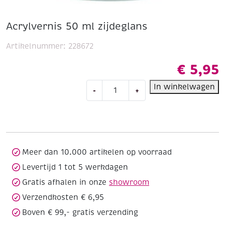
Acrylvernis 50 ml zijdeglans
Artikelnummer:
228672
€
5,95
Acrylvernis
In winkelwagen
-
+
50
ml
zijdeglans
aantal
Meer dan 10.000 artikelen op voorraad
Levertijd 1 tot 5 werkdagen
Gratis afhalen in onze
showroom
Verzendkosten € 6,95
Boven € 99,- gratis verzending