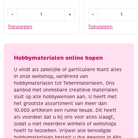
Edding
Edding
-
+
-
5300
5300
acrylmarker
acrylmarker
Toevoegen
Toevoegen
fijn,
fijn,
verkeersrood
bessenrood
aantal
aantal
Hobbymaterialen online kopen
U vindt als zakelijke of particuliere klant alles
in onze webshop, variërend van
hobbymaterialen tot Tekenmaterialen. Ons
aanbod met onmisbare creatieve materialen
sluit op alle hobbywensen aan. U heeft met
het grootste assortiment van meer dan
10.000 artikelen een ruime keuze. Dit heeft
als voordeel dat u bij ons voor alles slaagt,
zodat u niet meerdere winkels of webshops
hoeft te bezoeken. Vrijwel alle benodigde
hobbymaterialen bestelt u dus gewoon in één