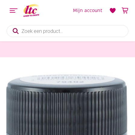
Mijn account
Producten
zoeken
Verf en Inkt
Acrylvernis 50 ml zijdeglans