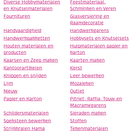
Diverse Hobbymaterialen
Feestmateriaal,
en Knutselmaterialen
Schminken en Veren
Fournituren
Glasversiering en
Raamdecoratie
Handvaardigheid
Handwerkgarens
Handwerkpakketten
Hobbysets en Knutselsets
Houten materialen en
Hulpmaterialen papier en
producten
karton
Kaarsen en Zeep maken
Kaarten maken
Kantoorartikelen
Kerst
Knippen en snijden
Leer bewerken
Lijm
Mozaieken
Nieuw
Outlet
Papier en Karton
Pitriet, Raffia, Touw en
Macramegarens
Schildersmaterialen
Sieraden maken
Speksteen bewerken
Stoffen
Strijkkralen Hama
Tekenmaterialen