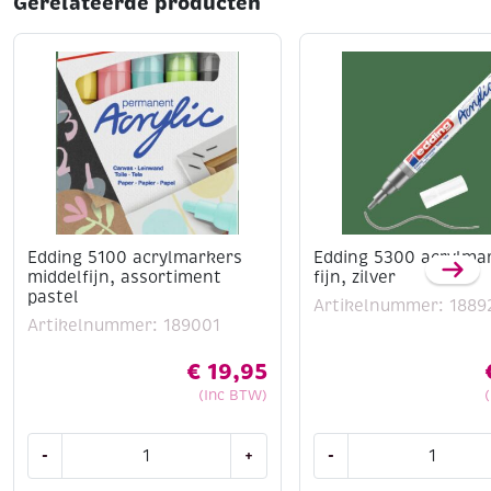
Gerelateerde producten
Edding 5100 acrylmarkers
Edding 5300 acrylma
middelfijn, assortiment
fijn, zilver
pastel
Artikelnummer: 1889
Artikelnummer: 189001
€
19,95
(Inc BTW)
Edding
Edding
-
+
-
5100
5300