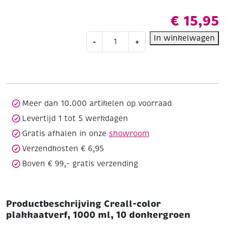
€
15,95
Creall-
In winkelwagen
-
+
color
plakkaatverf,
1000
ml,
10
donkergroen
Meer dan 10.000 artikelen op voorraad
aantal
Levertijd 1 tot 5 werkdagen
Gratis afhalen in onze
showroom
Verzendkosten € 6,95
Boven € 99,- gratis verzending
Productbeschrijving Creall-color
plakkaatverf, 1000 ml, 10 donkergroen