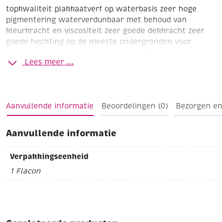
topkwaliteit plakkaatverf op waterbasis
zeer hoge
pigmentering
waterverdunbaar met behoud van
kleurkracht en viscositeit
zeer goede dekkracht
zeer
goede hechting op de meeste ondergronden
voor
optimale bescherming, aflakken met Creall Varnish
Lees meer ...
verkrijgbaar in metallic kleuren
Aanvullende informatie
Beoordelingen (0)
Bezorgen en
Aanvullende informatie
Verpakkingseenheid
1 Flacon