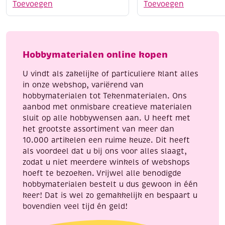
acrylmarkers
acrylmarker
Toevoegen
Toevoegen
middelfijn,
fijn,
assortiment
zilver
pastel
aantal
aantal
Hobbymaterialen online kopen
U vindt als zakelijke of particuliere klant alles
in onze webshop, variërend van
hobbymaterialen tot Tekenmaterialen. Ons
aanbod met onmisbare creatieve materialen
sluit op alle hobbywensen aan. U heeft met
het grootste assortiment van meer dan
10.000 artikelen een ruime keuze. Dit heeft
als voordeel dat u bij ons voor alles slaagt,
zodat u niet meerdere winkels of webshops
hoeft te bezoeken. Vrijwel alle benodigde
hobbymaterialen bestelt u dus gewoon in één
keer! Dat is wel zo gemakkelijk en bespaart u
bovendien veel tijd én geld!