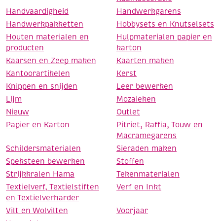
Handvaardigheid
Handwerkgarens
Handwerkpakketten
Hobbysets en Knutselsets
Houten materialen en
Hulpmaterialen papier en
producten
karton
Kaarsen en Zeep maken
Kaarten maken
Kantoorartikelen
Kerst
Knippen en snijden
Leer bewerken
Lijm
Mozaieken
Nieuw
Outlet
Papier en Karton
Pitriet, Raffia, Touw en
Macramegarens
Schildersmaterialen
Sieraden maken
Speksteen bewerken
Stoffen
Strijkkralen Hama
Tekenmaterialen
Textielverf, Textielstiften
Verf en Inkt
en Textielverharder
Vilt en Wolvilten
Voorjaar