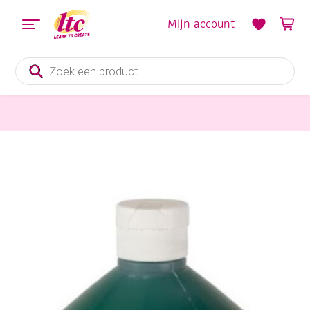
Mijn account
Producten
zoeken
Verf en Inkt
Creall-color plakkaatverf, 1000 ml, 10 donkergroen