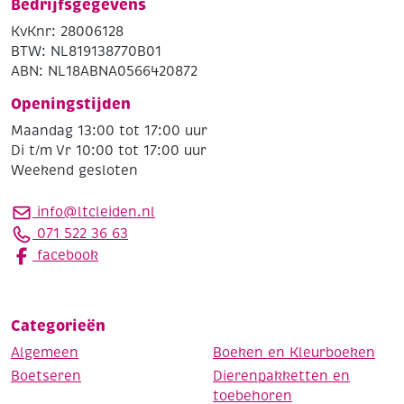
Bedrijfsgegevens
KvKnr: 28006128
BTW: NL819138770B01
ABN: NL18ABNA0566420872
Openingstijden
Maandag 13:00 tot 17:00 uur
Di t/m Vr 10:00 tot 17:00 uur
Weekend gesloten
info@ltcleiden.nl
071 522 36 63
facebook
Categorieën
Algemeen
Boeken en Kleurboeken
Boetseren
Dierenpakketten en
toebehoren