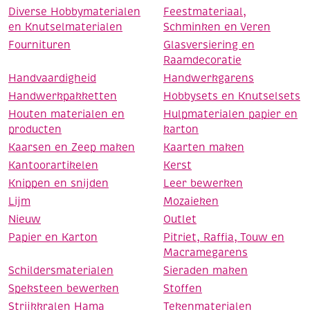
Diverse Hobbymaterialen
Feestmateriaal,
en Knutselmaterialen
Schminken en Veren
Fournituren
Glasversiering en
Raamdecoratie
Handvaardigheid
Handwerkgarens
Handwerkpakketten
Hobbysets en Knutselsets
Houten materialen en
Hulpmaterialen papier en
producten
karton
Kaarsen en Zeep maken
Kaarten maken
Kantoorartikelen
Kerst
Knippen en snijden
Leer bewerken
Lijm
Mozaieken
Nieuw
Outlet
Papier en Karton
Pitriet, Raffia, Touw en
Macramegarens
Schildersmaterialen
Sieraden maken
Speksteen bewerken
Stoffen
Strijkkralen Hama
Tekenmaterialen