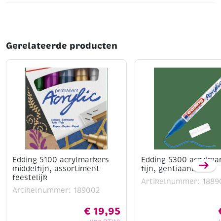
Gerelateerde producten
Edding 5100 acrylmarkers
Edding 5300 acrylma
middelfijn, assortiment
fijn, gentiaanblauw
feestelijk
Artikelnummer: 1889
Artikelnummer: 189002
€
19,95