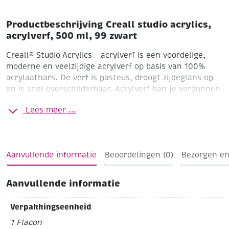
Productbeschrijving Creall studio acrylics,
acrylverf, 500 ml, 99 zwart
Creall® Studio Acrylics - acrylverf is een voordelige,
moderne en veelzijdige acrylverf op basis van 100%
acrylaathars. De verf is pasteus, droogt zijdeglans op
en is snel overschilderbaar. Acrylverf kan je verdunnen
met water en droogt snel en watervast op. De kleuren
Lees meer ...
zijn makkelijk te mengen en de verf hecht goed op
meerdere ondergronden. Zorg wel dat de
ondergronden altijd vet- en stofvrij zijn en voldoende
absorberend. De meest gebruikte ondergronden zijn
Aanvullende informatie
Beoordelingen (0)
Bezorgen en
schildersdoek en papier, maar je zou ook kunnen
denken aan gips, board, hout, steen of cement. Flacon
met handige klepdeksel.
Aanvullende informatie
99 Zwart
dekkend
Flacon van 500 ml
Verpakkingseenheid
1 Flacon