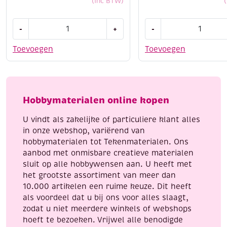
(Inc BTW)
Edding
Edding
-
+
-
5100
5300
acrylmarkers
acrylmarker
Toevoegen
Toevoegen
middelfijn,
fijn,
assortiment
gentiaanblauw
feestelijk
aantal
aantal
Hobbymaterialen online kopen
U vindt als zakelijke of particuliere klant alles
in onze webshop, variërend van
hobbymaterialen tot Tekenmaterialen. Ons
aanbod met onmisbare creatieve materialen
sluit op alle hobbywensen aan. U heeft met
het grootste assortiment van meer dan
10.000 artikelen een ruime keuze. Dit heeft
als voordeel dat u bij ons voor alles slaagt,
zodat u niet meerdere winkels of webshops
hoeft te bezoeken. Vrijwel alle benodigde