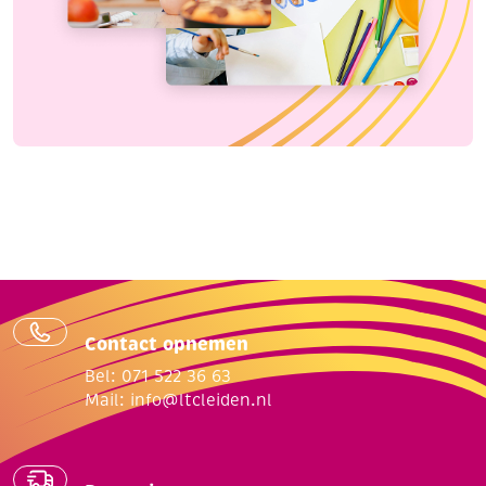
Contact opnemen
Bel: 071 522 36 63
Mail:
info@ltcleiden.nl