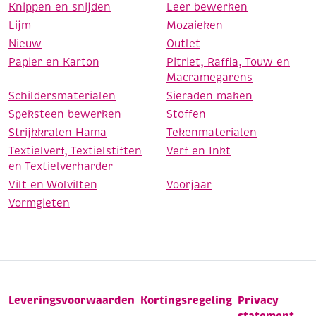
Knippen en snijden
Leer bewerken
Lijm
Mozaieken
Nieuw
Outlet
Papier en Karton
Pitriet, Raffia, Touw en
Macramegarens
Schildersmaterialen
Sieraden maken
Speksteen bewerken
Stoffen
Strijkkralen Hama
Tekenmaterialen
Textielverf, Textielstiften
Verf en Inkt
en Textielverharder
Vilt en Wolvilten
Voorjaar
Vormgieten
Leveringsvoorwaarden
Kortingsregeling
Privacy
statement