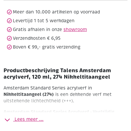
274
Nikkeltitaangeel
Meer dan 10.000 artikelen op voorraad
aantal
Levertijd 1 tot 5 werkdagen
Gratis afhalen in onze
showroom
Verzendkosten € 6,95
Boven € 99,- gratis verzending
Productbeschrijving Talens Amsterdam
acrylverf, 120 ml, 274 Nikkeltitaangeel
Amsterdam Standard Series acrylverf in
Nikkeltitaangeel (274)
is een dekkende verf met
uitstekende lichtechtheid (+++).
Amsterdam Standard Series Acrylverf – Veelzijdig,
Krachtig en Betrouwbaar
Lees meer ...
Ontdek de perfecte balans tussen kwaliteit en