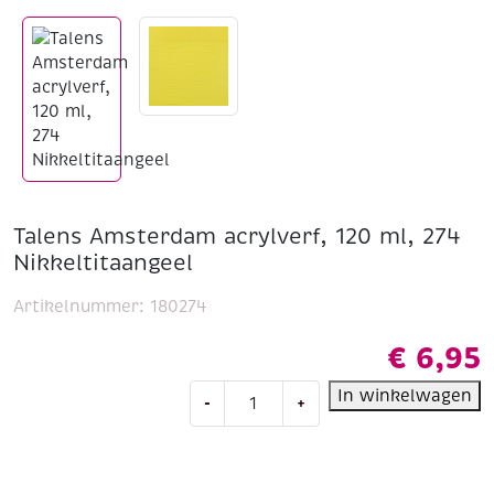
Talens Amsterdam acrylverf, 120 ml, 274
Nikkeltitaangeel
Artikelnummer:
180274
€
6,95
Talens
In winkelwagen
-
+
Amsterdam
acrylverf,
120
ml,