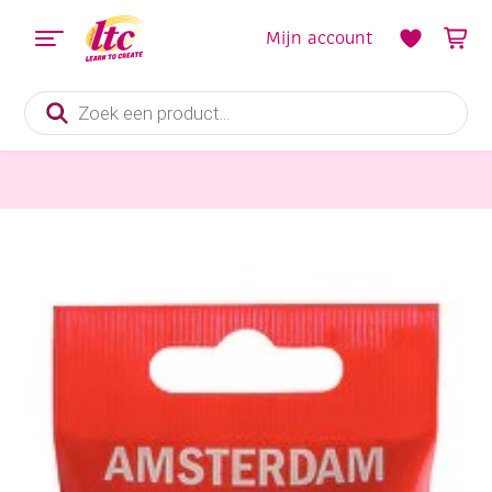
Mijn account
Producten
zoeken
Verf en Inkt
Talens Amsterdam acrylverf, 120 ml, 274 Nikkeltitaangeel