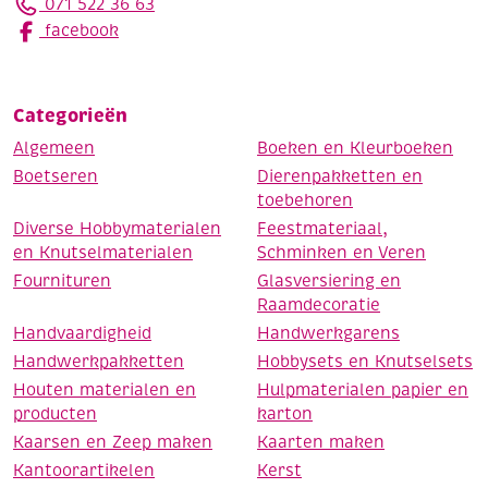
071 522 36 63
facebook
Categorieën
Algemeen
Boeken en Kleurboeken
Boetseren
Dierenpakketten en
toebehoren
Diverse Hobbymaterialen
Feestmateriaal,
en Knutselmaterialen
Schminken en Veren
Fournituren
Glasversiering en
Raamdecoratie
Handvaardigheid
Handwerkgarens
Handwerkpakketten
Hobbysets en Knutselsets
Houten materialen en
Hulpmaterialen papier en
producten
karton
Kaarsen en Zeep maken
Kaarten maken
Kantoorartikelen
Kerst