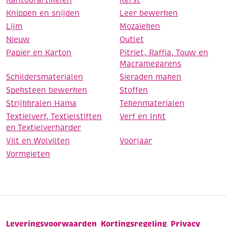
Knippen en snijden
Leer bewerken
Lijm
Mozaieken
Nieuw
Outlet
Papier en Karton
Pitriet, Raffia, Touw en
Macramegarens
Schildersmaterialen
Sieraden maken
Speksteen bewerken
Stoffen
Strijkkralen Hama
Tekenmaterialen
Textielverf, Textielstiften
Verf en Inkt
en Textielverharder
Vilt en Wolvilten
Voorjaar
Vormgieten
Leveringsvoorwaarden
Kortingsregeling
Privacy