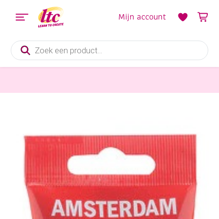
Mijn account
Producten
zoeken
Verf en Inkt
Talens Amsterdam acrylverf, 120 ml, 818 Parelgeel