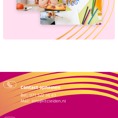
Contact opnemen
Bel: 071 522 36 63
Mail:
info@ltcleiden.nl