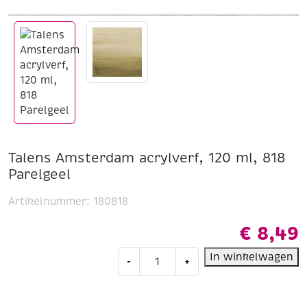
Talens Amsterdam acrylverf, 120 ml, 818
Parelgeel
Artikelnummer:
180818
€
8,49
Talens
In winkelwagen
-
+
Amsterdam
acrylverf,
120