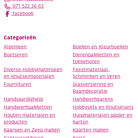
071 522 36 63
facebook
Categorieën
Algemeen
Boeken en Kleurboeken
Boetseren
Dierenpakketten en
toebehoren
Diverse Hobbymaterialen
Feestmateriaal,
en Knutselmaterialen
Schminken en Veren
Fournituren
Glasversiering en
Raamdecoratie
Handvaardigheid
Handwerkgarens
Handwerkpakketten
Hobbysets en Knutselsets
Houten materialen en
Hulpmaterialen papier en
producten
karton
Kaarsen en Zeep maken
Kaarten maken
Kantoorartikelen
Kerst