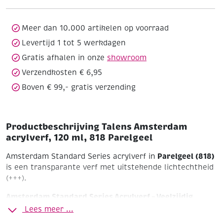
ml,
818
Parelgeel
Meer dan 10.000 artikelen op voorraad
aantal
Levertijd 1 tot 5 werkdagen
Gratis afhalen in onze
showroom
Verzendkosten € 6,95
Boven € 99,- gratis verzending
Productbeschrijving Talens Amsterdam
acrylverf, 120 ml, 818 Parelgeel
Parelgeel (818)
Amsterdam Standard Series acrylverf in
is een transparante verf met uitstekende lichtechtheid
(+++).
Amsterdam Standard Series Acrylverf – Veelzijdig,
Krachtig en Betrouwbaar
Lees meer ...