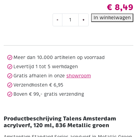
€
8,49
Talens
In winkelwagen
-
+
Amsterdam
acrylverf,
120
ml,
836
Metallic
Meer dan 10.000 artikelen op voorraad
groen
Levertijd 1 tot 5 werkdagen
aantal
Gratis afhalen in onze
showroom
Verzendkosten € 6,95
Boven € 99,- gratis verzending
Productbeschrijving Talens Amsterdam
acrylverf, 120 ml, 836 Metallic groen
Amsterdam Standard Series acrylverf in Metallic Groen