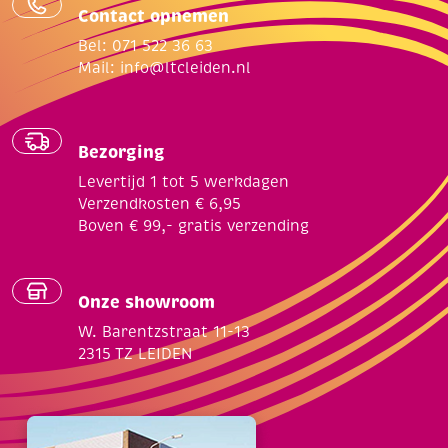
Contact opnemen
Bel: 071 522 36 63
Mail:
info@ltcleiden.nl
Bezorging
Levertijd 1 tot 5 werkdagen
Verzendkosten € 6,95
Boven € 99,- gratis verzending
Onze showroom
W. Barentzstraat 11-13
2315 TZ LEIDEN