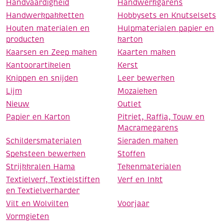
Handvaardigheid
Handwerkgarens
Handwerkpakketten
Hobbysets en Knutselsets
Houten materialen en
Hulpmaterialen papier en
producten
karton
Kaarsen en Zeep maken
Kaarten maken
Kantoorartikelen
Kerst
Knippen en snijden
Leer bewerken
Lijm
Mozaieken
Nieuw
Outlet
Papier en Karton
Pitriet, Raffia, Touw en
Macramegarens
Schildersmaterialen
Sieraden maken
Speksteen bewerken
Stoffen
Strijkkralen Hama
Tekenmaterialen
Textielverf, Textielstiften
Verf en Inkt
en Textielverharder
Vilt en Wolvilten
Voorjaar
Vormgieten