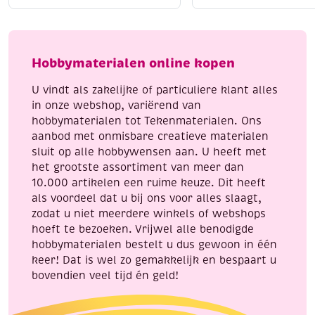
contourpaint,
fijn,
20
zilver
ml,
aantal
koper
Hobbymaterialen online kopen
aantal
U vindt als zakelijke of particuliere klant alles
in onze webshop, variërend van
hobbymaterialen tot Tekenmaterialen. Ons
aanbod met onmisbare creatieve materialen
sluit op alle hobbywensen aan. U heeft met
het grootste assortiment van meer dan
10.000 artikelen een ruime keuze. Dit heeft
als voordeel dat u bij ons voor alles slaagt,
zodat u niet meerdere winkels of webshops
hoeft te bezoeken. Vrijwel alle benodigde
hobbymaterialen bestelt u dus gewoon in één
keer! Dat is wel zo gemakkelijk en bespaart u
bovendien veel tijd én geld!