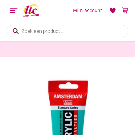
Mijn account
Producten
zoeken
Verf en Inkt
Talens Amsterdam acrylverf, 120 ml, 836 Metallic groen