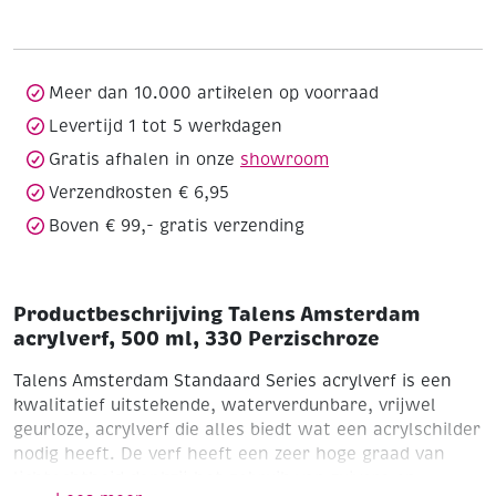
500
ml,
330
Perzischroze
Meer dan 10.000 artikelen op voorraad
aantal
Levertijd 1 tot 5 werkdagen
Gratis afhalen in onze
showroom
Verzendkosten € 6,95
Boven € 99,- gratis verzending
Productbeschrijving Talens Amsterdam
acrylverf, 500 ml, 330 Perzischroze
Talens Amsterdam Standaard Series acrylverf is een
kwalitatief uitstekende, waterverdunbare, vrijwel
geurloze, acrylverf die alles biedt wat een acrylschilder
nodig heeft. De verf heeft een zeer hoge graad van
lichtechtheid dankzij het gebruik van zuivere en