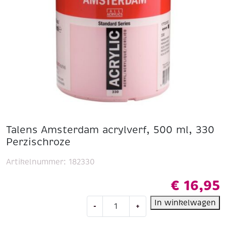
Talens Amsterdam acrylverf, 500 ml, 330
Perzischroze
Artikelnummer:
182330
€
16,95
Talens
In winkelwagen
-
+
Amsterdam
acrylverf,