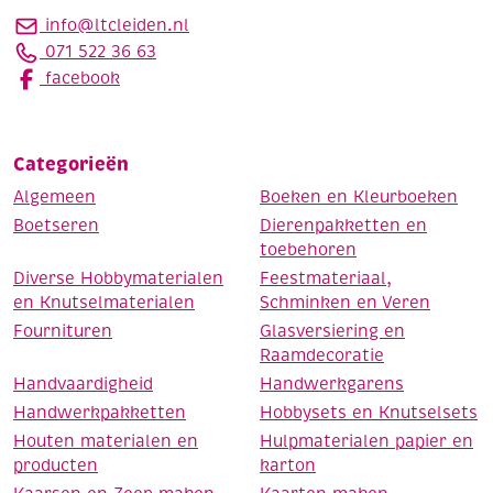
info@ltcleiden.nl
071 522 36 63
facebook
Categorieën
Algemeen
Boeken en Kleurboeken
Boetseren
Dierenpakketten en
toebehoren
Diverse Hobbymaterialen
Feestmateriaal,
en Knutselmaterialen
Schminken en Veren
Fournituren
Glasversiering en
Raamdecoratie
Handvaardigheid
Handwerkgarens
Handwerkpakketten
Hobbysets en Knutselsets
Houten materialen en
Hulpmaterialen papier en
producten
karton