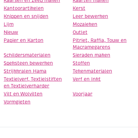
Kaarsen en Zeep maken
Kaarten maken
Kantoorartikelen
Kerst
Knippen en snijden
Leer bewerken
Lijm
Mozaieken
Nieuw
Outlet
Papier en Karton
Pitriet, Raffia, Touw en
Macramegarens
Schildersmaterialen
Sieraden maken
Speksteen bewerken
Stoffen
Strijkkralen Hama
Tekenmaterialen
Textielverf, Textielstiften
Verf en Inkt
en Textielverharder
Vilt en Wolvilten
Voorjaar
Vormgieten