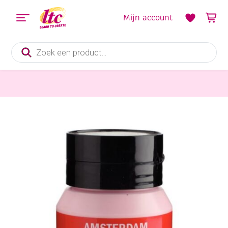
Mijn account
Producten
zoeken
Verf en Inkt
Talens Amsterdam acrylverf, 500 ml, 330 Perzischroze