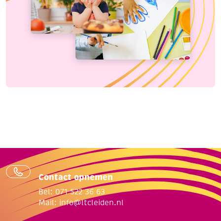
Contact opnemen
Bel: 071 522 36 63
Mail:
info@ltcleiden.nl