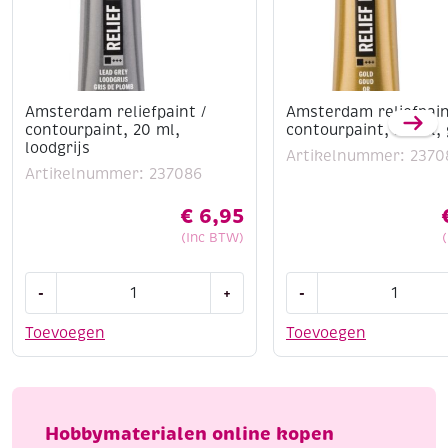
Amsterdam reliefpaint /
Amsterdam reliefpain
contourpaint, 20 ml,
contourpaint, 20 ml,
loodgrijs
Artikelnummer: 2370
Artikelnummer: 237086
€
6,95
(Inc BTW)
Amsterdam
Amsterdam
-
+
-
reliefpaint
reliefpaint
/
/
Toevoegen
Toevoegen
contourpaint,
contourpaint,
20
20
ml,
ml,
loodgrijs
goud
Hobbymaterialen online kopen
aantal
aantal