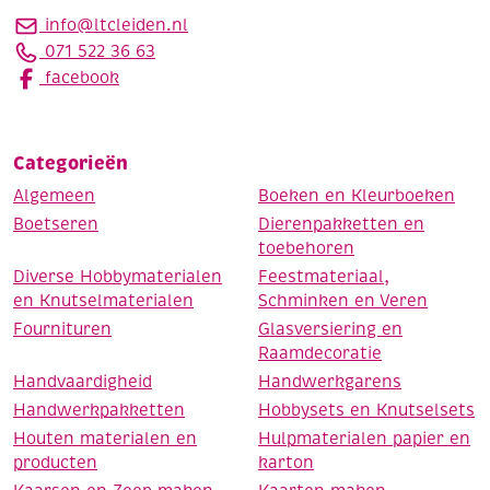
info@ltcleiden.nl
071 522 36 63
facebook
Categorieën
Algemeen
Boeken en Kleurboeken
Boetseren
Dierenpakketten en
toebehoren
Diverse Hobbymaterialen
Feestmateriaal,
en Knutselmaterialen
Schminken en Veren
Fournituren
Glasversiering en
Raamdecoratie
Handvaardigheid
Handwerkgarens
Handwerkpakketten
Hobbysets en Knutselsets
Houten materialen en
Hulpmaterialen papier en
producten
karton