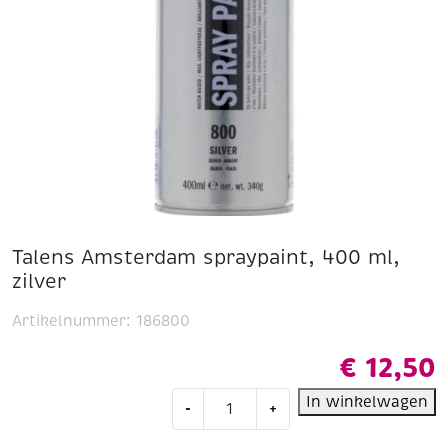
Talens Amsterdam spraypaint, 400 ml,
zilver
Artikelnummer:
186800
€
12,50
Talens
In winkelwagen
-
+
Amsterdam
spraypaint,