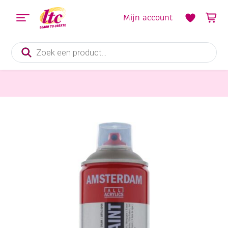
Mijn account
Producten
zoeken
Verf en Inkt
Talens Amsterdam spraypaint, 400 ml, zilver