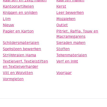
Kaarsen en Zeep maken
Kaarten maken
Kantoorartikelen
Kerst
Knippen en snijden
Leer bewerken
Lijm
Mozaieken
Nieuw
Outlet
Papier en Karton
Pitriet, Raffia, Touw en
Macramegarens
Schildersmaterialen
Sieraden maken
Speksteen bewerken
Stoffen
Strijkkralen Hama
Tekenmaterialen
Textielverf, Textielstiften
Verf en Inkt
en Textielverharder
Vilt en Wolvilten
Voorjaar
Vormgieten