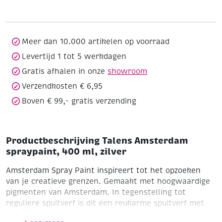
400
ml,
zilver
aantal
Meer dan 10.000 artikelen op voorraad
Levertijd 1 tot 5 werkdagen
Gratis afhalen in onze
showroom
Verzendkosten € 6,95
Boven € 99,- gratis verzending
Productbeschrijving Talens Amsterdam
spraypaint, 400 ml, zilver
Amsterdam Spray Paint inspireert tot het opzoeken
van je creatieve grenzen. Gemaakt met hoogwaardige
pigmenten van Amsterdam. In tegenstelling tot
reguliere spuitverf is dit een reukarme spuitverf met
een watergedragen, oplossingsvrije formule waardoor