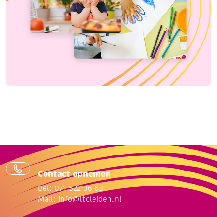
Contact opnemen
Bel: 071 522 36 63
Mail:
info@ltcleiden.nl