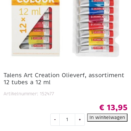
Talens Art Creation Olieverf, assortiment
12 tubes a 12 ml
Artikelnummer:
152477
€
13,95
Talens
In winkelwagen
-
+
Art
Creation