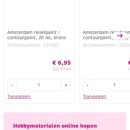
Amsterdam reliefpaint /
Amsterdam reliefpain
contourpaint, 20 ml, brons
contourpaint, 20 ml,
Artikelnummer: 237093
Artikelnummer: 2370
€
6,95
(Inc BTW)
Amsterdam
Amsterdam
-
+
-
reliefpaint
reliefpaint
/
/
Toevoegen
Toevoegen
contourpaint,
contourpaint,
20
20
ml,
ml,
brons
goud
Hobbymaterialen online kopen
aantal
aantal