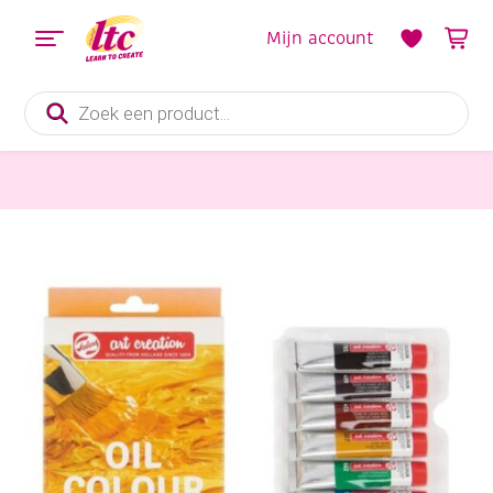
Mijn account
Producten
zoeken
Verf en Inkt
Talens Art Creation Olieverf, assortiment 12 tubes a 12 ml