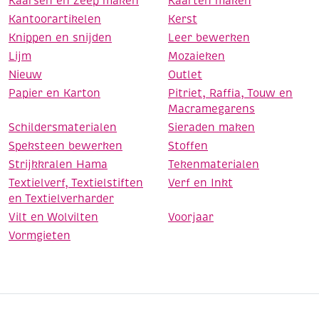
Kaarsen en Zeep maken
Kaarten maken
Kantoorartikelen
Kerst
Knippen en snijden
Leer bewerken
Lijm
Mozaieken
Nieuw
Outlet
Papier en Karton
Pitriet, Raffia, Touw en
Macramegarens
Schildersmaterialen
Sieraden maken
Speksteen bewerken
Stoffen
Strijkkralen Hama
Tekenmaterialen
Textielverf, Textielstiften
Verf en Inkt
en Textielverharder
Vilt en Wolvilten
Voorjaar
Vormgieten