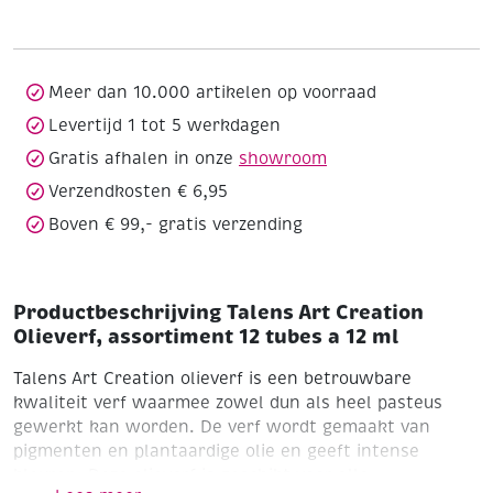
Olieverf,
assortiment
12
tubes
Meer dan 10.000 artikelen op voorraad
a
Levertijd 1 tot 5 werkdagen
12
Gratis afhalen in onze
showroom
ml
aantal
Verzendkosten € 6,95
Boven € 99,- gratis verzending
Productbeschrijving Talens Art Creation
Olieverf, assortiment 12 tubes a 12 ml
Talens Art Creation olieverf is een betrouwbare
kwaliteit verf waarmee zowel dun als heel pasteus
gewerkt kan worden. De verf wordt gemaakt van
pigmenten en plantaardige olie en geeft intense
kleuren. Deze olieverf is geschikt voor alle