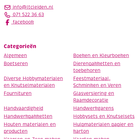
info@ltcleiden.nl
071 522 36 63
facebook
Categorieën
Algemeen
Boeken en Kleurboeken
Boetseren
Dierenpakketten en
toebehoren
Diverse Hobbymaterialen
Feestmateriaal,
en Knutselmaterialen
Schminken en Veren
Fournituren
Glasversiering en
Raamdecoratie
Handvaardigheid
Handwerkgarens
Handwerkpakketten
Hobbysets en Knutselsets
Houten materialen en
Hulpmaterialen papier en
producten
karton