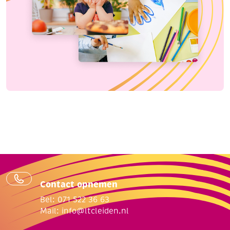
Contact opnemen
Bel: 071 522 36 63
Mail:
info@ltcleiden.nl