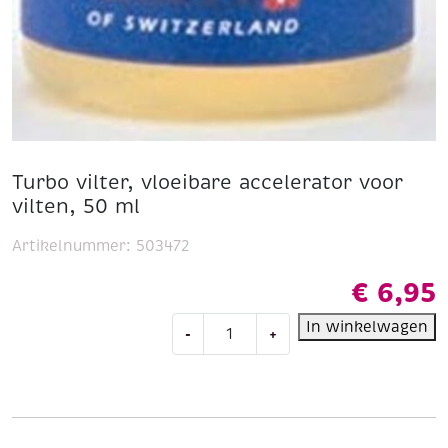
Turbo vilter, vloeibare accelerator voor
vilten, 50 ml
Artikelnummer:
503472
€
6,95
Turbo
In winkelwagen
-
+
vilter,
vloeibare
accelerator
voor
vilten,