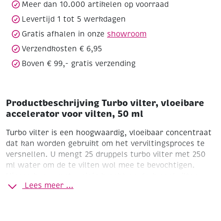
50
Meer dan 10.000 artikelen op voorraad
ml
Levertijd 1 tot 5 werkdagen
aantal
Gratis afhalen in onze
showroom
Verzendkosten € 6,95
Boven € 99,- gratis verzending
Productbeschrijving Turbo vilter, vloeibare
accelerator voor vilten, 50 ml
Turbo vilter is een hoogwaardig, vloeibaar concentraat
dat kan worden gebruikt om het verviltingsproces te
versnellen. U mengt 25 druppels turbo vilter met 250
ml water om de te vilten wol mee te bevochtigen.
Hierna kun u met weinig kracht en druk snel vilten.
Lees meer ...
Flacon 50 ml