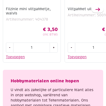
Filzinie mini viltpakketje,
Viltpakket uil
walvis
Artikelnummer: 5001
Artikelnummer: 404378
€
3,50
€
(Inc BTW)
Filzinie
Viltpakket
-
+
-
mini
uil
viltpakketje,
aantal
Toevoegen
Toevoegen
walvis
aantal
Hobbymaterialen online kopen
U vindt als zakelijke of particuliere klant alles
in onze webshop, variërend van
hobbymaterialen tot Tekenmaterialen. Ons
aanbod met onmisbare creatieve materialen