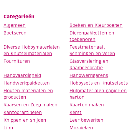
Categorieën
Algemeen
Boeken en Kleurboeken
Boetseren
Dierenpakketten en
toebehoren
Diverse Hobbymaterialen
Feestmateriaal,
en Knutselmaterialen
Schminken en Veren
Fournituren
Glasversiering en
Raamdecoratie
Handvaardigheid
Handwerkgarens
Handwerkpakketten
Hobbysets en Knutselsets
Houten materialen en
Hulpmaterialen papier en
producten
karton
Kaarsen en Zeep maken
Kaarten maken
Kantoorartikelen
Kerst
Knippen en snijden
Leer bewerken
Lijm
Mozaieken