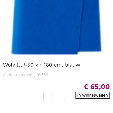
Wolvilt, 450 gr, 180 cm, blauw
Artikelnummer:
404559
€
65,00
Wolvilt,
In winkelwagen
-
+
450
gr,
180