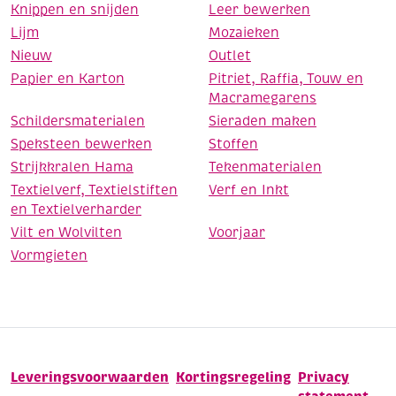
Knippen en snijden
Leer bewerken
Lijm
Mozaieken
Nieuw
Outlet
Papier en Karton
Pitriet, Raffia, Touw en
Macramegarens
Schildersmaterialen
Sieraden maken
Speksteen bewerken
Stoffen
Strijkkralen Hama
Tekenmaterialen
Textielverf, Textielstiften
Verf en Inkt
en Textielverharder
Vilt en Wolvilten
Voorjaar
Vormgieten
Leveringsvoorwaarden
Kortingsregeling
Privacy