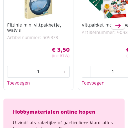
Filzinie mini viltpakketje,
Viltpakket mobiel vo
walvis
Artikelnummer: 4043
Artikelnummer: 404378
€
3,50
(Inc BTW)
Filzinie
Viltpakket
-
+
-
mini
mobiel
viltpakketje,
voertuigen
Toevoegen
Toevoegen
walvis
aantal
aantal
Hobbymaterialen online kopen
U vindt als zakelijke of particuliere klant alles