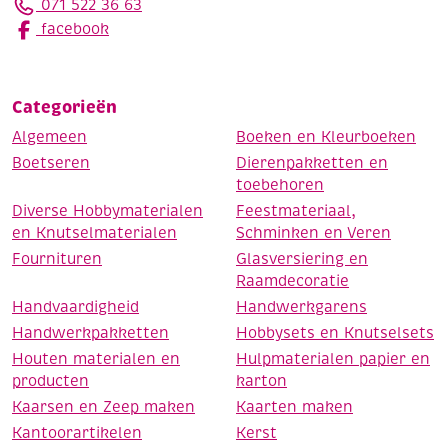
071 522 36 63
facebook
Categorieën
Algemeen
Boeken en Kleurboeken
Boetseren
Dierenpakketten en
toebehoren
Diverse Hobbymaterialen
Feestmateriaal,
en Knutselmaterialen
Schminken en Veren
Fournituren
Glasversiering en
Raamdecoratie
Handvaardigheid
Handwerkgarens
Handwerkpakketten
Hobbysets en Knutselsets
Houten materialen en
Hulpmaterialen papier en
producten
karton
Kaarsen en Zeep maken
Kaarten maken
Kantoorartikelen
Kerst