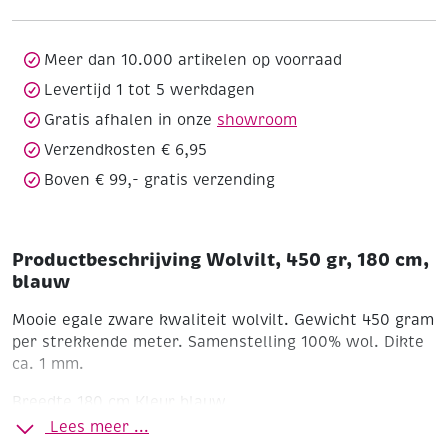
cm,
blauw
aantal
Meer dan 10.000 artikelen op voorraad
Levertijd 1 tot 5 werkdagen
Gratis afhalen in onze
showroom
Verzendkosten € 6,95
Boven € 99,- gratis verzending
Productbeschrijving Wolvilt, 450 gr, 180 cm,
blauw
Mooie egale zware kwaliteit wolvilt. Gewicht 450 gram
per strekkende meter. Samenstelling 100% wol. Dikte
ca. 1 mm.
Breedte 180 cm
Kleur blauw
Lees meer ...