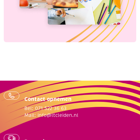
Contact opnemen
Bel: 071 522 36 63
Mail:
info@ltcleiden.nl