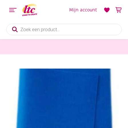
Mijn account
Producten
zoeken
Vilt en Wolvilten
Wolvilt, 450 gr, 180 cm, blauw