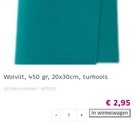
Wolvilt, 450 gr, 20x30cm, turkoois
Artikelnummer:
405551
€
2,95
Wolvilt,
In winkelwagen
-
+
450
gr,
20x30cm,