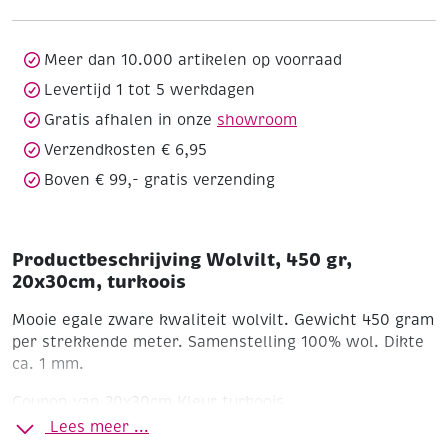
turkoois
aantal
Meer dan 10.000 artikelen op voorraad
Levertijd 1 tot 5 werkdagen
Gratis afhalen in onze
showroom
Verzendkosten € 6,95
Boven € 99,- gratis verzending
Productbeschrijving Wolvilt, 450 gr,
20x30cm, turkoois
Mooie egale zware kwaliteit wolvilt. Gewicht 450 gram
per strekkende meter. Samenstelling 100% wol. Dikte
ca. 1 mm.
Coupon van 20x30cm
Kleur turkoois
Lees meer ...