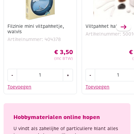
Filzinie mini viltpakketje,
Viltpakket kat
walvis
Artikelnummer: 5001
Artikelnummer: 404378
€
3,50
€
(Inc BTW)
Filzinie
Viltpakket
-
+
-
mini
kat
viltpakketje,
aantal
Toevoegen
Toevoegen
walvis
aantal
Hobbymaterialen online kopen
U vindt als zakelijke of particuliere klant alles