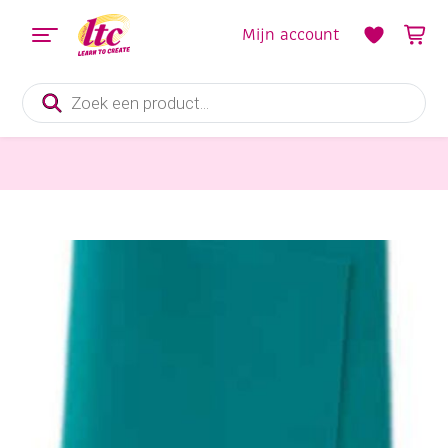
Mijn account
Producten
zoeken
Vilt en Wolvilten
Wolvilt, 450 gr, 20x30cm, turkoois