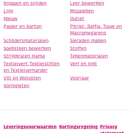
Knippen en snijden
Leer bewerken
Lijm
Mozaieken
Nieuw
Outlet
Papier en Karton
Pitriet, Raffia, Touw en
Macramegarens
Schildersmaterialen
Sieraden maken
Speksteen bewerken
Stoffen
Strijkkralen Hama
Tekenmaterialen
Textielverf, Textielstiften
Verf en Inkt
en Textielverharder
Vilt en Wolvilten
Voorjaar
Vormgieten
Leveringsvoorwaarden
Kortingsregeling
Privacy