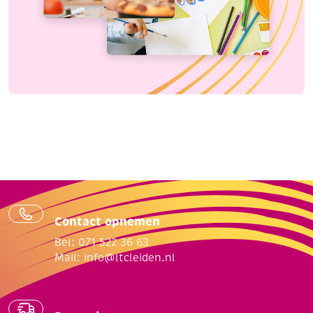
Contact opnemen
Bel: 071 522 36 63
Mail:
info@ltcleiden.nl