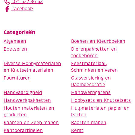
071 522 36 63
facebook
Categorieën
Algemeen
Boeken en Kleurboeken
Boetseren
Dierenpakketten en
toebehoren
Diverse Hobbymaterialen
Feestmateriaal,
en Knutselmaterialen
Schminken en Veren
Fournituren
Glasversiering en
Raamdecoratie
Handvaardigheid
Handwerkgarens
Handwerkpakketten
Hobbysets en Knutselsets
Houten materialen en
Hulpmaterialen papier en
producten
karton
Kaarsen en Zeep maken
Kaarten maken
Kantoorartikelen
Kerst