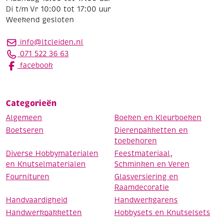
Di t/m Vr 10:00 tot 17:00 uur
Weekend gesloten
info@ltcleiden.nl
071 522 36 63
facebook
Categorieën
Algemeen
Boeken en Kleurboeken
Boetseren
Dierenpakketten en
toebehoren
Diverse Hobbymaterialen
Feestmateriaal,
en Knutselmaterialen
Schminken en Veren
Fournituren
Glasversiering en
Raamdecoratie
Handvaardigheid
Handwerkgarens
Handwerkpakketten
Hobbysets en Knutselsets