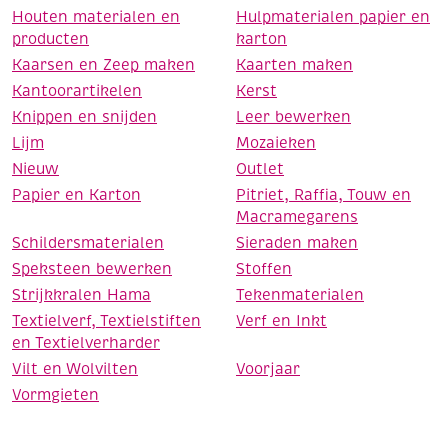
Houten materialen en
Hulpmaterialen papier en
producten
karton
Kaarsen en Zeep maken
Kaarten maken
Kantoorartikelen
Kerst
Knippen en snijden
Leer bewerken
Lijm
Mozaieken
Nieuw
Outlet
Papier en Karton
Pitriet, Raffia, Touw en
Macramegarens
Schildersmaterialen
Sieraden maken
Speksteen bewerken
Stoffen
Strijkkralen Hama
Tekenmaterialen
Textielverf, Textielstiften
Verf en Inkt
en Textielverharder
Vilt en Wolvilten
Voorjaar
Vormgieten