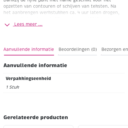
opzetten van contouren of schijven van teksten.
Na
het aanbrengen werkstukken ca. 4 uur laten drogen,
waarna het gedurende 90 minuten op 160'C in de
Lees meer ...
huishoudoven ingebrand kan worden. Na het inbranden
zijn uw werkstukken vaatwasmachinebestendig. Door
het eenvoudige gebruik zijn dit dé ideale stiften voor
kinderen. Leuk voor vele gelegenheden zoals
Aanvullende informatie
Beoordelingen (0)
Bezorgen en
kinderpartijtjes, vader- en moederdagcadeau's, enz..
Aanvullende informatie
Verpakkingseenheid
1 Stuk
Gerelateerde producten