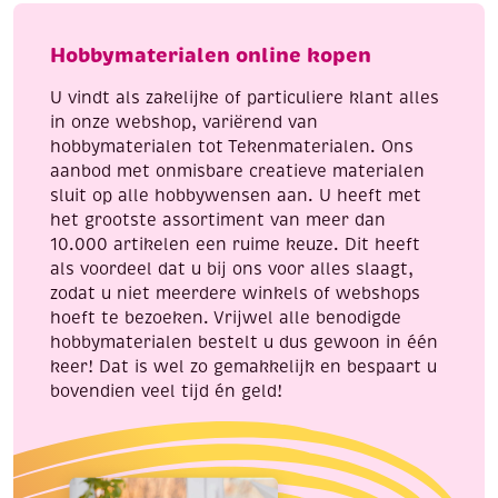
1
2
aantal
aantal
Hobbymaterialen online kopen
U vindt als zakelijke of particuliere klant alles
in onze webshop, variërend van
hobbymaterialen tot Tekenmaterialen. Ons
aanbod met onmisbare creatieve materialen
sluit op alle hobbywensen aan. U heeft met
het grootste assortiment van meer dan
10.000 artikelen een ruime keuze. Dit heeft
als voordeel dat u bij ons voor alles slaagt,
zodat u niet meerdere winkels of webshops
hoeft te bezoeken. Vrijwel alle benodigde
hobbymaterialen bestelt u dus gewoon in één
keer! Dat is wel zo gemakkelijk en bespaart u
bovendien veel tijd én geld!