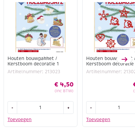
Houten bouwpakket /
Houten bouwpakket 
Kerstboom decoratie 1
Kerstboom decoratie
Artikelnummer: 213023
Artikelnummer: 2130
€
4,50
(Inc BTW)
Houten
Houten
-
+
-
bouwpakket
bouwpakket
/
/
Toevoegen
Toevoegen
Kerstboom
Kerstboom
decoratie
decoratie