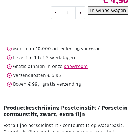
€
4,50
Poseleinstift
In winkelwagen
-
+
/
Porselein
contourstift,
zwart,
extra
fijn
Meer dan 10.000 artikelen op voorraad
aantal
Levertijd 1 tot 5 werkdagen
Gratis afhalen in onze
showroom
Verzendkosten € 6,95
Boven € 99,- gratis verzending
Productbeschrijving Poseleinstift / Porselein
contourstift, zwart, extra fijn
Extra fijne porseleinstift / contourstift op waterbasis.
Dankzij de fijne punt met name geschikt voor het