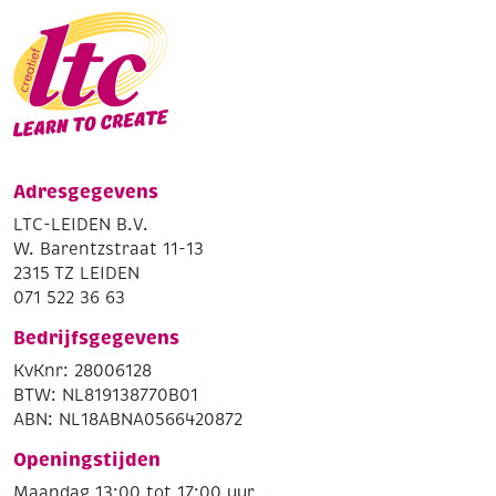
Adresgegevens
LTC-LEIDEN B.V.
W. Barentzstraat 11-13
2315 TZ LEIDEN
071 522 36 63
Bedrijfsgegevens
KvKnr: 28006128
BTW: NL819138770B01
ABN: NL18ABNA0566420872
Openingstijden
Maandag 13:00 tot 17:00 uur