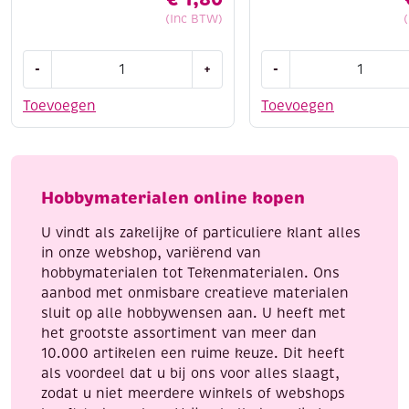
(Inc BTW)
Cotton
Cotton
-
+
-
eight
eight
8/4,
8/4,
Toevoegen
Toevoegen
katoenen
katoenen
breigaren/haakgaren,
breigaren/haakgaren
50
50
gram,
gram,
Hobbymaterialen online kopen
rood
lichtblauw
aantal
aantal
U vindt als zakelijke of particuliere klant alles
in onze webshop, variërend van
hobbymaterialen tot Tekenmaterialen. Ons
aanbod met onmisbare creatieve materialen
sluit op alle hobbywensen aan. U heeft met
het grootste assortiment van meer dan
10.000 artikelen een ruime keuze. Dit heeft
als voordeel dat u bij ons voor alles slaagt,
zodat u niet meerdere winkels of webshops