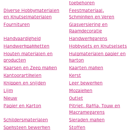
toebehoren
Diverse Hobbymaterialen
Feestmateriaal,
en Knutselmaterialen
Schminken en Veren
Fournituren
Glasversiering en
Raamdecoratie
Handvaardigheid
Handwerkgarens
Handwerkpakketten
Hobbysets en Knutselsets
Houten materialen en
Hulpmaterialen papier en
producten
karton
Kaarsen en Zeep maken
Kaarten maken
Kantoorartikelen
Kerst
Knippen en snijden
Leer bewerken
Lijm
Mozaieken
Nieuw
Outlet
Papier en Karton
Pitriet, Raffia, Touw en
Macramegarens
Schildersmaterialen
Sieraden maken
Speksteen bewerken
Stoffen