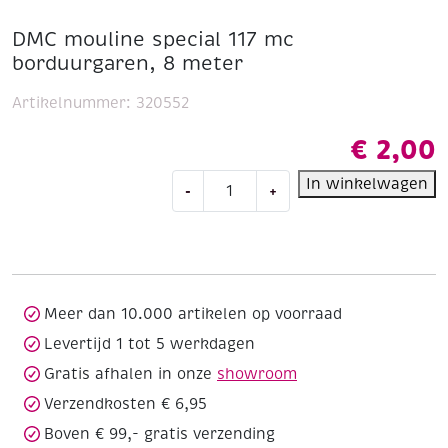
DMC mouline special 117 mc
borduurgaren, 8 meter
Artikelnummer:
320552
€
2,00
DMC
In winkelwagen
-
+
mouline
special
117
mc
borduurgaren,
8
Meer dan 10.000 artikelen op voorraad
meter
Levertijd 1 tot 5 werkdagen
aantal
Gratis afhalen in onze
showroom
Verzendkosten € 6,95
Boven € 99,- gratis verzending