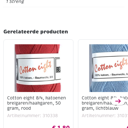
1 Streng
Gerelateerde producten
Cotton eight 8/4, katoenen
Cotton eight 8/4, ka
breigaren/haakgaren, 50
breigaren/haakgaren
gram, rood
gram, lichtblauw
Artikelnummer: 310338
Artikelnummer: 3103
€
1,80