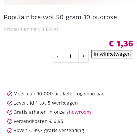
Populair breiwol 50 gram 10 oudrose
Artikelnummer:
385010
€
1,36
Populair
In winkelwagen
-
+
breiwol
50
gram
10
oudrose
aantal
Meer dan 10.000 artikelen op voorraad
Levertijd 1 tot 5 werkdagen
Gratis afhalen in onze
showroom
Verzendkosten € 6,95
Boven € 99,- gratis verzending