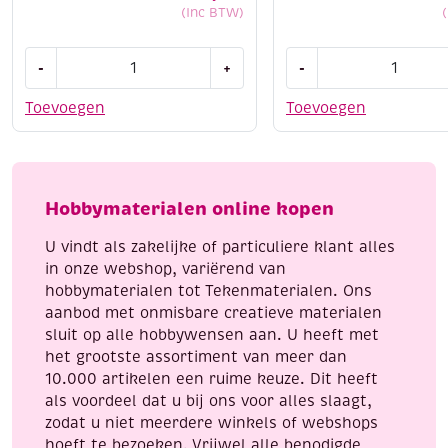
(Inc BTW)
Cotton
Cotton
-
+
-
eight
eight
8/4,
8/4,
Toevoegen
Toevoegen
katoenen
katoenen
breigaren/haakgaren,
breigaren/haakgaren
50
50
gram,
gram,
Hobbymaterialen online kopen
zalm
lichtgroen
aantal
aantal
U vindt als zakelijke of particuliere klant alles
in onze webshop, variërend van
hobbymaterialen tot Tekenmaterialen. Ons
aanbod met onmisbare creatieve materialen
sluit op alle hobbywensen aan. U heeft met
het grootste assortiment van meer dan
10.000 artikelen een ruime keuze. Dit heeft
als voordeel dat u bij ons voor alles slaagt,
zodat u niet meerdere winkels of webshops
hoeft te bezoeken. Vrijwel alle benodigde