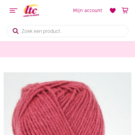
Mijn account
Producten
zoeken
Handwerkgarens
Populair breiwol 50 gram 10 oudrose