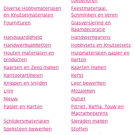
toebehoren
Diverse Hobbymaterialen
Feestmateriaal,
en Knutselmaterialen
Schminken en Veren
Fournituren
Glasversiering en
Raamdecoratie
Handvaardigheid
Handwerkgarens
Handwerkpakketten
Hobbysets en Knutselsets
Houten materialen en
Hulpmaterialen papier en
producten
karton
Kaarsen en Zeep maken
Kaarten maken
Kantoorartikelen
Kerst
Knippen en snijden
Leer bewerken
Lijm
Mozaieken
Nieuw
Outlet
Papier en Karton
Pitriet, Raffia, Touw en
Macramegarens
Schildersmaterialen
Sieraden maken
Speksteen bewerken
Stoffen