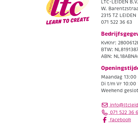
LTC-LEIDEN B.V
W. Barentzstraa
2315 TZ LEIDEN
071 522 36 63
Bedrijfsgege
KvKnr: 2800612
BTW: NL819138
ABN: NL18ABNA
Openingstijd
Maandag 13:00 
Di t/m Vr 10:00 
Weekend geslo
info@ltclei
071 522 36 
facebook