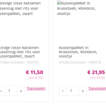
tevige losse katoenen
Kussenpakket in
ussenrug met rits voor
kruissteek, 40x40cm,
ussenpakket, zwart
viooltje
rtikelnummer: 490101
Artikelnummer: 490076
€
11,50
€
21,95
(Inc BTW)
(Inc BTW)
tevige
Kussenpakket
Toevoegen
Toevoege
-
+
-
+
osse
in
atoenen
kruissteek,
ussenrug
40x40cm,