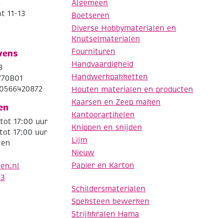
.
Algemeen
t 11-13
Boetseren
Diverse Hobbymaterialen en
Knutselmaterialen
Fournituren
vens
Handvaardigheid
8
Handwerkpakketten
770B01
0566420872
Houten materialen en producten
Kaarsen en Zeep maken
en
Kantoorartikelen
tot 17:00 uur
Knippen en snijden
tot 17:00 uur
Lijm
ten
Nieuw
Papier en Karton
den.nl
63
Schildersmaterialen
Speksteen bewerken
Strijkkralen Hama