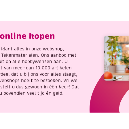
et
viooltje
ts
aantal
oor
ussenpakket,
wart
online kopen
antal
re klant alles in onze webshop,
t Tekenmaterialen. Ons aanbod met
uit op alle hobbywensen aan. U
nt van meer dan 10.000 artikelen
deel dat u bij ons voor alles slaagt,
webshops hoeft te bezoeken. Vrijwel
stelt u dus gewoon in één keer! Dat
u bovendien veel tijd én geld!