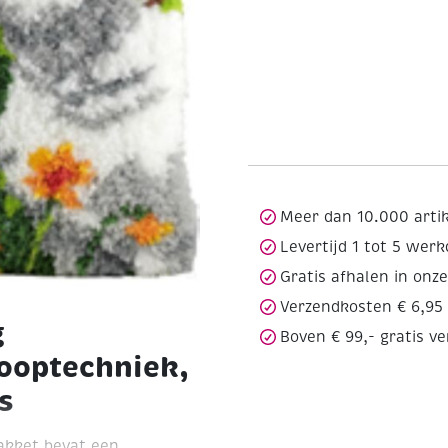
Meer dan 10.000 arti
Levertijd 1 tot 5 wer
Gratis afhalen in onz
Verzendkosten € 6,95
g
Boven € 99,- gratis v
ooptechniek,
s
akket bevat een