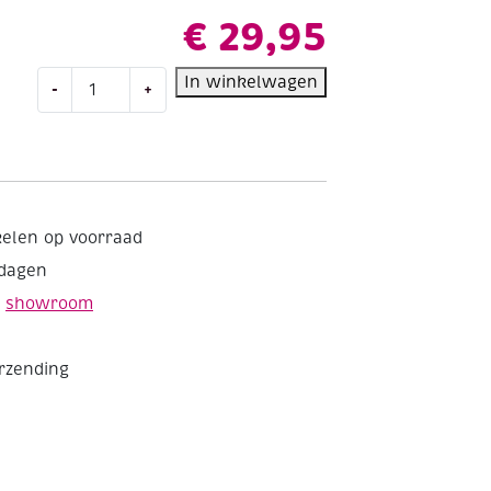
€
29,95
Kussenpakket
In winkelwagen
-
+
in
knooptechniek,
40x40cm,
lammetjes
aantal
kelen op voorraad
kdagen
e
showroom
erzending