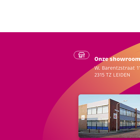
Onze showroo
W. Barentzstraat 1
2315 TZ LEIDEN