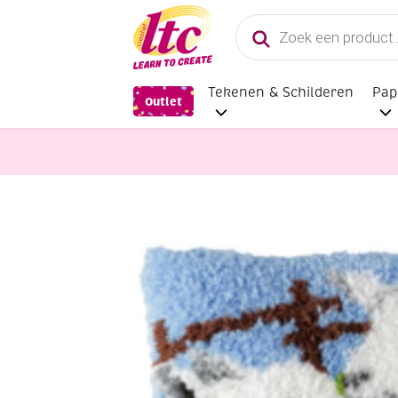
Producten
zoeken
Tekenen & Schilderen
Pap
Outlet
Handwerkpakketten
Kussenpakke