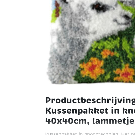
Productbeschrijvin
Kussenpakket in kn
40x40cm, lammetje
Kussenpakket in knooptechniek. Het p