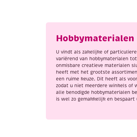
bloemen/Oleander
m
aantal
ri
v
k
z
Hobbymaterialen 
a
U vindt als zakelijke of particulie
variërend van hobbymaterialen to
onmisbare creatieve materialen sl
heeft met het grootste assortime
een ruime keuze. Dit heeft als voor
zodat u niet meerdere winkels of 
alle benodigde hobbymaterialen be
is wel zo gemakkelijk en bespaart 