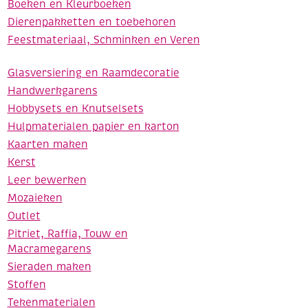
Boeken en Kleurboeken
Dierenpakketten en toebehoren
Feestmateriaal, Schminken en Veren
Glasversiering en Raamdecoratie
Handwerkgarens
Hobbysets en Knutselsets
Hulpmaterialen papier en karton
Kaarten maken
Kerst
Leer bewerken
Mozaieken
Outlet
Pitriet, Raffia, Touw en
Macramegarens
Sieraden maken
Stoffen
Tekenmaterialen