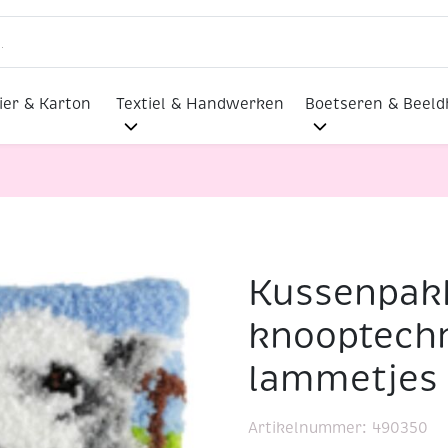
ier & Karton
Textiel & Handwerken
Boetseren & Beel
Kussenpakk
t in knooptechniek, 40x40cm, lammetjes
knooptech
lammetjes
Artikelnummer:
490350