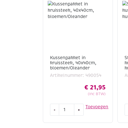
Kussenpakket in
S
kruissteek, 40x40cm,
k
bloemen/Oleander
k
Artikelnummer: 490054
A
€
21,95
(Inc BTW)
Kussenpakket
S
Toevoegen
-
+
in
l
kruissteek,
k
40x40cm,
k