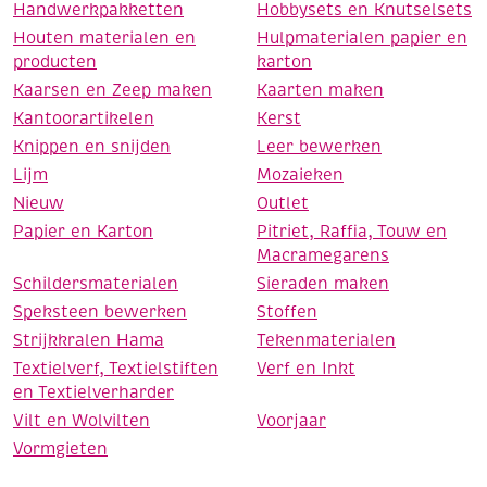
Handwerkpakketten
Hobbysets en Knutselsets
Houten materialen en
Hulpmaterialen papier en
producten
karton
Kaarsen en Zeep maken
Kaarten maken
Kantoorartikelen
Kerst
Knippen en snijden
Leer bewerken
Lijm
Mozaieken
Nieuw
Outlet
Papier en Karton
Pitriet, Raffia, Touw en
Macramegarens
Schildersmaterialen
Sieraden maken
Speksteen bewerken
Stoffen
Strijkkralen Hama
Tekenmaterialen
Textielverf, Textielstiften
Verf en Inkt
en Textielverharder
Vilt en Wolvilten
Voorjaar
Vormgieten