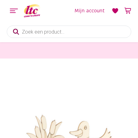
Mijn account
Producten
zoeken
Houten materialen en producten
Houten lasergesneden standaard, Zomer