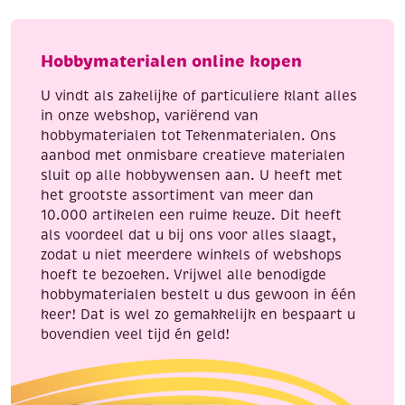
Glitterlijm of losse glitter
ocean
124
Plaksteentjes / strass
– voor extra glans
mix
-
Stickers
– leuk en eenvoudig, vooral voor kinderen
aantal
happy
Hobbymaterialen online kopen
birds
🌿 Natuurlijke & zachte accenten
aantal
U vindt als zakelijke of particuliere klant alles
Vilt of stof
– voor zachte details zoals
in onze webshop, variërend van
bloemblaadjes
hobbymaterialen tot Tekenmaterialen. Ons
aanbod met onmisbare creatieve materialen
🖌️ Afwerking
sluit op alle hobbywensen aan. U heeft met
Blanke lak (mat of glans)
– beschermt je werk en
het grootste assortiment van meer dan
zorgt voor een mooie finish
10.000 artikelen een ruime keuze. Dit heeft
als voordeel dat u bij ons voor alles slaagt,
zodat u niet meerdere winkels of webshops
hoeft te bezoeken. Vrijwel alle benodigde
hobbymaterialen bestelt u dus gewoon in één
keer! Dat is wel zo gemakkelijk en bespaart u
bovendien veel tijd én geld!