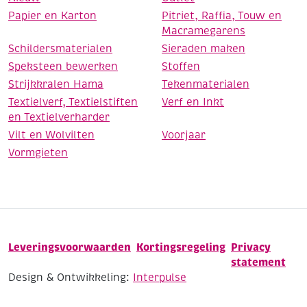
Papier en Karton
Pitriet, Raffia, Touw en
Macramegarens
Schildersmaterialen
Sieraden maken
Speksteen bewerken
Stoffen
Strijkkralen Hama
Tekenmaterialen
Textielverf, Textielstiften
Verf en Inkt
en Textielverharder
Vilt en Wolvilten
Voorjaar
Vormgieten
Leveringsvoorwaarden
Kortingsregeling
Privacy
statement
Design & Ontwikkeling:
Interpulse