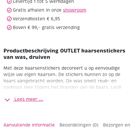
Levertijd 1 tot 5 werkdagen
Gratis afhalen in onze
showroom
Verzendkosten € 6,95
Boven € 99,- gratis verzending
Productbeschrijving OUTLET kaarsenstickers
van was, druiven
Met deze kaarsenstickers decoreert u op eenvoudige
wijze uw eigen kaarsen. De stickers kunnen zo op de
kaars aangebracht worden.
De was smelt reuk- en
rookloos mee tijdens het branden van de kaars. Leuk
voor alle mogelijke thema's als kerst en pasen, maar
Lees meer ...
ook voor het maken van een mooie kaars voor vader-
of moederdag of verjaardag.
druiven (2 trossen)
Formaat stickervel 5 x 17.5 cm
paars
(blauwe druiven)
Leuk te combineren met
Aanvullende informatie
Beoordelingen (0)
Bezorgen en