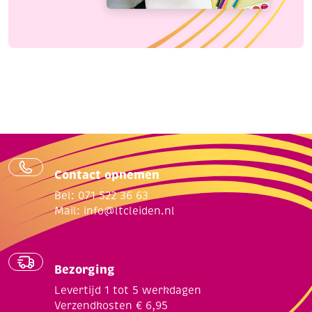
Contact opnemen
Bel: 071 522 36 63
Mail:
info@ltcleiden.nl
Bezorging
Levertijd 1 tot 5 werkdagen
Verzendkosten € 6,95