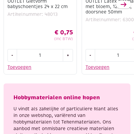
OUTLET Gietvorm
OUTLET Latex gietmal
babyschoentjes 24 x 22 cm
met bloem, 120 mm,
doorsnee 50mm
Artikelnummer: 48013
Artikelnummer: 6300
€
0,75
(Inc BTW)
OUTLET
OUTLET
-
+
-
Gietvorm
Latex
babyschoentjes
gietmal,
Toevoegen
Toevoegen
24
kaars
x
met
22
bloem,
cm
120
Hobbymaterialen online kopen
aantal
mm,
doorsnee
U vindt als zakelijke of particuliere klant alles
50mm
in onze webshop, variërend van
aantal
hobbymaterialen tot Tekenmaterialen. Ons
aanbod met onmisbare creatieve materialen