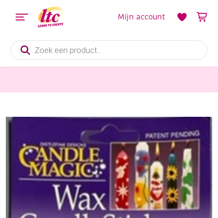
Mijn account
Producten
zoeken
Kaarsen en Zeep maken
OUTLET kaarsenstickers van was, druiven