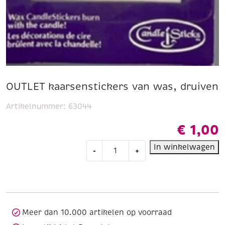
OUTLET kaarsenstickers van was, druiven
Artikelnummer:
63044
€
1,00
OUTLET
In winkelwagen
-
+
kaarsenstickers
van
was,
druiven
aantal
Meer dan 10.000 artikelen op voorraad