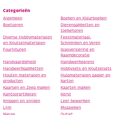
Categorieën
Algemeen
Boeken en Kleurboeken
Boetseren
Dierenpakketten en
toebehoren
Diverse Hobbymaterialen
Feestmateriaal,
en Knutselmaterialen
Schminken en Veren
Fournituren
Glasversiering en
Raamdecoratie
Handvaardigheid
Handwerkgarens
Handwerkpakketten
Hobbysets en Knutselsets
Houten materialen en
Hulpmaterialen papier en
producten
karton
Kaarsen en Zeep maken
Kaarten maken
Kantoorartikelen
Kerst
Knippen en snijden
Leer bewerken
Lijm
Mozaieken
Nieuw
Outlet