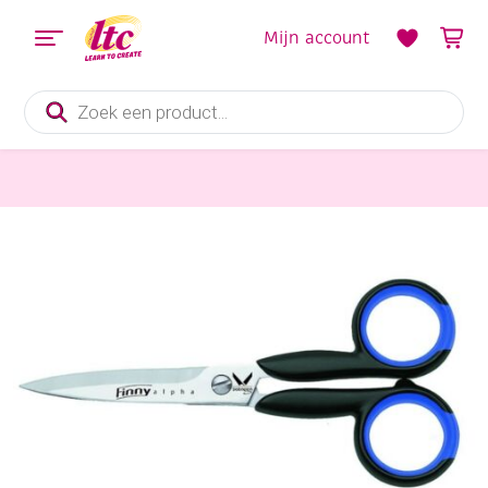
Mijn account
Producten
zoeken
Knippen en snijden
Finny schaar, 13 cm, spitse punten