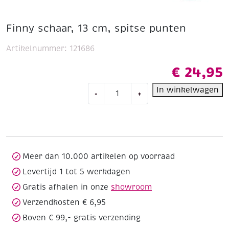
Finny schaar, 13 cm, spitse punten
Artikelnummer:
121686
€
24,95
Finny
In winkelwagen
-
+
schaar,
13
cm,
spitse
punten
aantal
Meer dan 10.000 artikelen op voorraad
Levertijd 1 tot 5 werkdagen
Gratis afhalen in onze
showroom
Verzendkosten € 6,95
Boven € 99,- gratis verzending