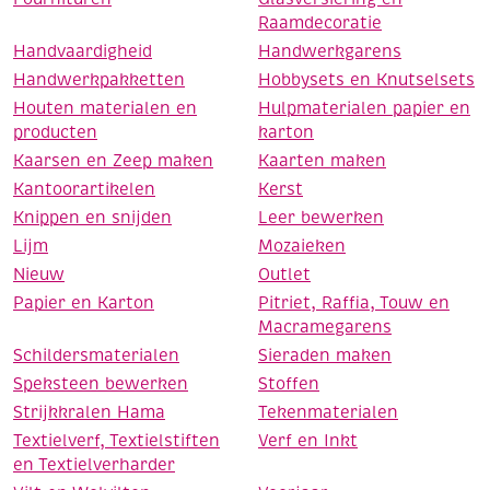
Raamdecoratie
Handvaardigheid
Handwerkgarens
Handwerkpakketten
Hobbysets en Knutselsets
Houten materialen en
Hulpmaterialen papier en
producten
karton
Kaarsen en Zeep maken
Kaarten maken
Kantoorartikelen
Kerst
Knippen en snijden
Leer bewerken
Lijm
Mozaieken
Nieuw
Outlet
Papier en Karton
Pitriet, Raffia, Touw en
Macramegarens
Schildersmaterialen
Sieraden maken
Speksteen bewerken
Stoffen
Strijkkralen Hama
Tekenmaterialen
Textielverf, Textielstiften
Verf en Inkt
en Textielverharder