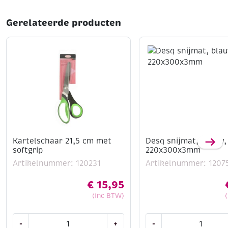
Gerelateerde producten
Kartelschaar 21,5 cm met
Desq snijmat, blauw,
softgrip
220x300x3mm
Artikelnummer: 120231
Artikelnummer: 1207
€
15,95
(Inc BTW)
Kartelschaar
Desq
-
+
-