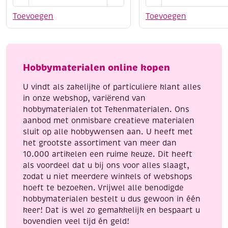
21,5
snijmat,
cm
blauw,
Toevoegen
Toevoegen
met
220x300x3mm
softgrip
aantal
aantal
Hobbymaterialen online kopen
U vindt als zakelijke of particuliere klant alles
in onze webshop, variërend van
hobbymaterialen tot Tekenmaterialen. Ons
aanbod met onmisbare creatieve materialen
sluit op alle hobbywensen aan. U heeft met
het grootste assortiment van meer dan
10.000 artikelen een ruime keuze. Dit heeft
als voordeel dat u bij ons voor alles slaagt,
zodat u niet meerdere winkels of webshops
hoeft te bezoeken. Vrijwel alle benodigde
hobbymaterialen bestelt u dus gewoon in één
keer! Dat is wel zo gemakkelijk en bespaart u
bovendien veel tijd én geld!