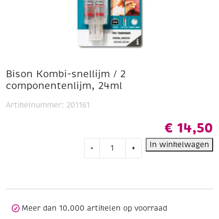
Bison Kombi-snellijm / 2
componentenlijm, 24ml
Artikelnummer:
201161
€
14,50
Bison
In winkelwagen
-
+
Kombi-
snellijm
/
2
componentenlijm,
24ml
Meer dan 10.000 artikelen op voorraad
aantal