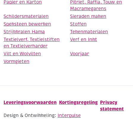
Papier en Karton
Pitriet, Raffia, Touw en
Macramegarens
Schildersmaterialen
Sieraden maken
Speksteen bewerken
Stoffen
Strijkkralen Hama
Tekenmaterialen
Textielverf, Textielstiften
Verf en Inkt
en Textielverharder
Vilt en Wolvilten
Voorjaar
Vormgieten
Leveringsvoorwaarden
Kortingsregeling
Privacy
statement
Design & Ontwikkeling:
Interpulse