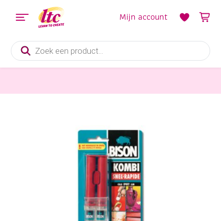
Mijn account
Producten
zoeken
Lijm
Bison Kombi-snellijm / 2 componentenlijm, 24ml