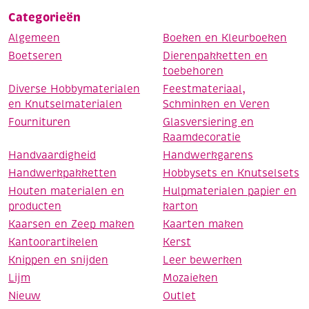
Categorieën
Algemeen
Boeken en Kleurboeken
Boetseren
Dierenpakketten en
toebehoren
Diverse Hobbymaterialen
Feestmateriaal,
en Knutselmaterialen
Schminken en Veren
Fournituren
Glasversiering en
Raamdecoratie
Handvaardigheid
Handwerkgarens
Handwerkpakketten
Hobbysets en Knutselsets
Houten materialen en
Hulpmaterialen papier en
producten
karton
Kaarsen en Zeep maken
Kaarten maken
Kantoorartikelen
Kerst
Knippen en snijden
Leer bewerken
Lijm
Mozaieken
Nieuw
Outlet