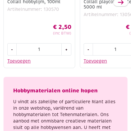
Collall hobbylijm, 100ml
Collall playcoll kleut
5000 ml
Artikelnummer: 130570
Artikelnummer: 1305
€
2,50
€
(Inc BTW)
Collall
Collall
-
+
-
hobbylijm,
playcoll
100ml
kleuterlijm
Toevoegen
Toevoegen
aantal
5000
ml
aantal
Hobbymaterialen online kopen
U vindt als zakelijke of particuliere klant alles
in onze webshop, variërend van
hobbymaterialen tot Tekenmaterialen. Ons
aanbod met onmisbare creatieve materialen
sluit op alle hobbywensen aan. U heeft met