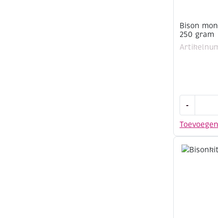
Bison mon
250 gram
Artikelnu
Bison
-
montageki
transpara
Toevoege
250
gram
aantal