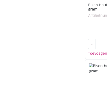
Bison hout
gram
Artikelnu
Bison
-
houtlijm
topspeed,
Toevoege
250
gram
aantal