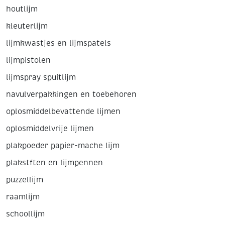
houtlijm
kleuterlijm
lijmkwastjes en lijmspatels
lijmpistolen
lijmspray spuitlijm
navulverpakkingen en toebehoren
oplosmiddelbevattende lijmen
oplosmiddelvrije lijmen
plakpoeder papier-mache lijm
plakstften en lijmpennen
puzzellijm
raamlijm
schoollijm