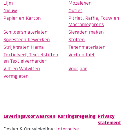
Lijm
Mozaieken
Nieuw
Outlet
Papier en Karton
Pitriet, Raffia, Touw en
Macramegarens
Schildersmaterialen
Sieraden maken
Speksteen bewerken
Stoffen
Strijkkralen Hama
Tekenmaterialen
Textielverf, Textielstiften
Verf en Inkt
en Textielverharder
Vilt en Wolvilten
Voorjaar
Vormgieten
Leveringsvoorwaarden
Kortingsregeling
Privacy
statement
Design & Ontwikkeling:
Interpulse