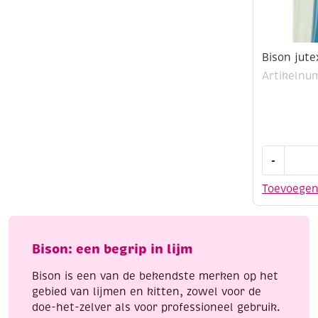
Bison jute
Artikelnu
Bison
-
jutex
textiellijm
Toevoege
50
ml
aantal
Bison: een begrip in lijm
Bison is een van de bekendste merken op het
gebied van lijmen en kitten, zowel voor de
doe-het-zelver als voor professioneel gebruik.