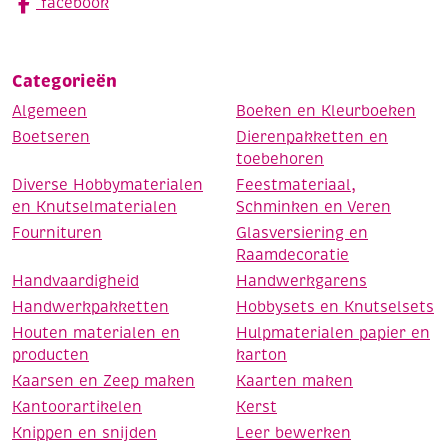
facebook
Categorieën
Algemeen
Boeken en Kleurboeken
Boetseren
Dierenpakketten en
toebehoren
Diverse Hobbymaterialen
Feestmateriaal,
en Knutselmaterialen
Schminken en Veren
Fournituren
Glasversiering en
Raamdecoratie
Handvaardigheid
Handwerkgarens
Handwerkpakketten
Hobbysets en Knutselsets
Houten materialen en
Hulpmaterialen papier en
producten
karton
Kaarsen en Zeep maken
Kaarten maken
Kantoorartikelen
Kerst
Knippen en snijden
Leer bewerken