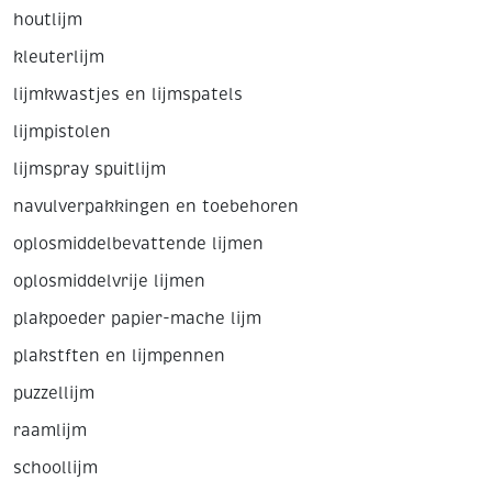
houtlijm
kleuterlijm
lijmkwastjes en lijmspatels
lijmpistolen
lijmspray spuitlijm
navulverpakkingen en toebehoren
oplosmiddelbevattende lijmen
oplosmiddelvrije lijmen
plakpoeder papier-mache lijm
plakstften en lijmpennen
puzzellijm
raamlijm
schoollijm