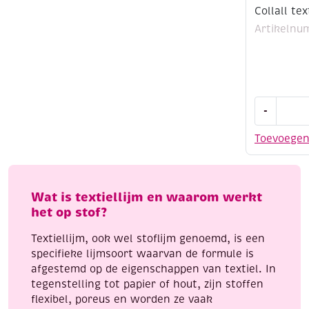
Collall tex
Artikelnu
Collall
-
textiellijm
100
Toevoege
ml
aantal
Wat is textiellijm en waarom werkt
het op stof?
Textiellijm, ook wel stoflijm genoemd, is een
specifieke lijmsoort waarvan de formule is
afgestemd op de eigenschappen van textiel. In
tegenstelling tot papier of hout, zijn stoffen
flexibel, poreus en worden ze vaak