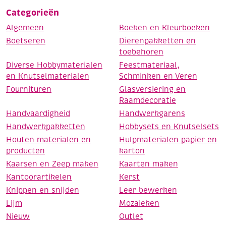
Categorieën
Algemeen
Boeken en Kleurboeken
Boetseren
Dierenpakketten en
toebehoren
Diverse Hobbymaterialen
Feestmateriaal,
en Knutselmaterialen
Schminken en Veren
Fournituren
Glasversiering en
Raamdecoratie
Handvaardigheid
Handwerkgarens
Handwerkpakketten
Hobbysets en Knutselsets
Houten materialen en
Hulpmaterialen papier en
producten
karton
Kaarsen en Zeep maken
Kaarten maken
Kantoorartikelen
Kerst
Knippen en snijden
Leer bewerken
Lijm
Mozaieken
Nieuw
Outlet