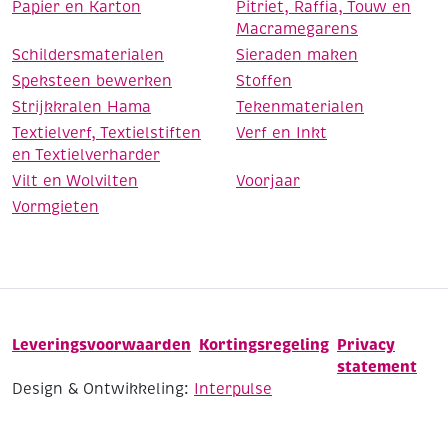
Papier en Karton
Pitriet, Raffia, Touw en
Macramegarens
Schildersmaterialen
Sieraden maken
Speksteen bewerken
Stoffen
Strijkkralen Hama
Tekenmaterialen
Textielverf, Textielstiften
Verf en Inkt
en Textielverharder
Vilt en Wolvilten
Voorjaar
Vormgieten
Leveringsvoorwaarden
Kortingsregeling
Privacy
statement
Design & Ontwikkeling:
Interpulse