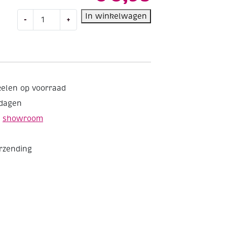
Bison
In winkelwagen
-
+
secondenlijm
Industrie
7,5ml
aantal
kelen op voorraad
kdagen
e
showroom
erzending