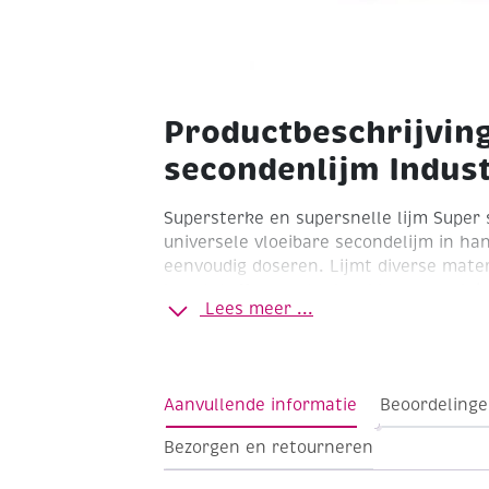
Productbeschrijvin
secondenlijm Indust
Supersterke en supersnelle lijm
Super 
universele vloeibare secondelijm in han
eenvoudig doseren. Lijmt diverse mate
kunststoffen, metaal, rubber, porselein
Lees meer ...
geschikt voor aardewerk, enkele kunsts
siliconen) en autoruiten.
• Razend snel
• Super sterk
• Kleurloos
Aanvullende informatie
Beoordelinge
Bezorgen en retourneren