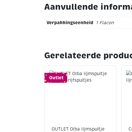
Aanvullende inform
Verpakkingseenheid
1 Flacon
Gerelateerde produ
Outlet
OUTLET Olba lijmspuitje
C