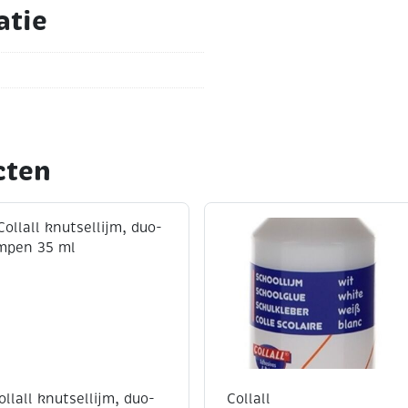
atie
cten
ollall knutsellijm, duo-
Collall