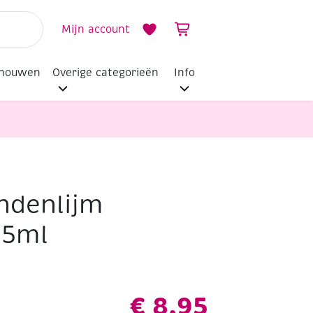
Mijn account
dhouwen
Overige categorieën
Info
ndenlijm
,5ml
€
8,95