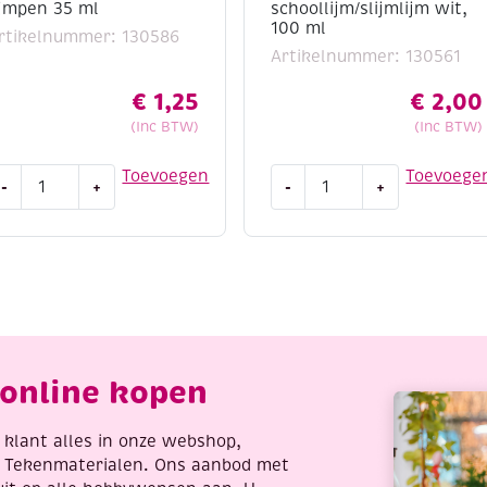
ijmpen 35 ml
schoollijm/slijmlijm wit,
100 ml
rtikelnummer: 130586
Artikelnummer: 130561
€
1,25
€
2,00
(Inc BTW)
(Inc BTW)
ollall
Collall
Toevoegen
Toevoege
-
+
-
+
nutsellijm,
schoollijm/slijmlijm
uo-
wit,
ijmpen
100
5
ml
l
aantal
antal
online kopen
re klant alles in onze webshop,
t Tekenmaterialen. Ons aanbod met