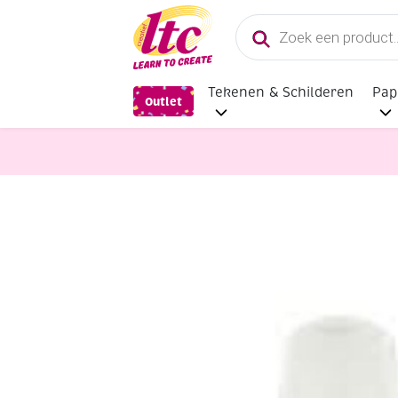
Producten
zoeken
Tekenen & Schilderen
Pap
Outlet
Lijm
Bison secondenlijm Indus