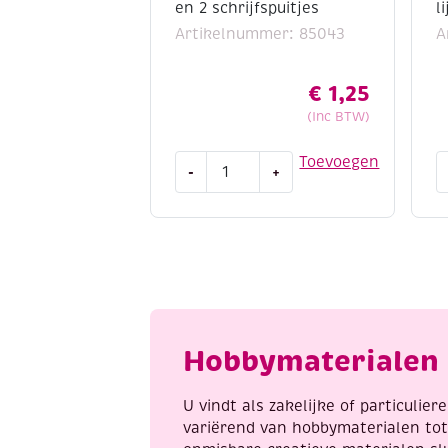
en 2 schrijfspuitjes
l
Artikelnummer: 85043
A
€
1,25
(Inc BTW)
OUTLET
C
Toevoegen
-
+
Olba
k
lijmspuitje
d
en
l
2
3
schrijfspuitjes
m
aantal
a
Hobbymaterialen 
U vindt als zakelijke of particulie
variërend van hobbymaterialen to