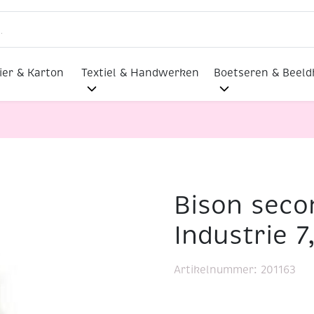
ier & Karton
Textiel & Handwerken
Boetseren & Beel
Bison seco
trie 7,5ml
Industrie 7
Artikelnummer:
201163