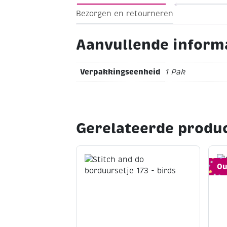
Bezorgen en retourneren
Ideal karton voor iedereen van die van
projecten houdt!
Aanvullende inform
Verpakkingseenheid
1 Pak
Gerelateerde produ
Ou