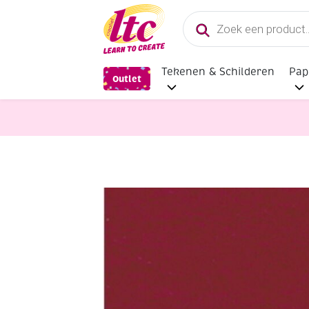
Producten
zoeken
Tekenen & Schilderen
Pap
Outlet
Papier en Karton
Engels fotokart