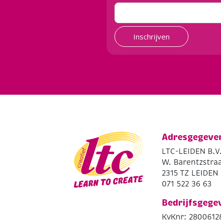
Inschrijven
Adresgegeve
LTC-LEIDEN B.V
W. Barentzstraa
2315 TZ LEIDEN
071 522 36 63
Bedrijfsgege
KvKnr: 2800612