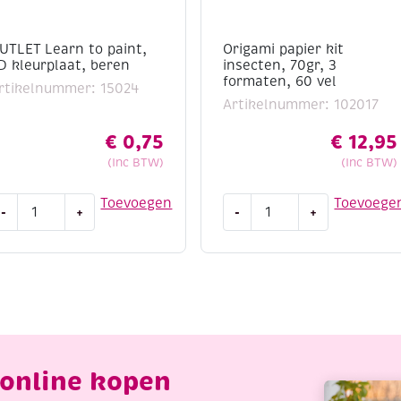
UTLET Learn to paint,
Origami papier kit
D kleurplaat, beren
insecten, 70gr, 3
formaten, 60 vel
rtikelnummer: 15024
Artikelnummer: 102017
€
0,75
€
12,95
(Inc BTW)
(Inc BTW)
UTLET
Origami
Toevoegen
Toevoege
-
+
-
+
earn
papier
o
kit
aint,
insecten,
D
70gr,
leurplaat,
3
eren
formaten,
antal
60
vel
online kopen
aantal