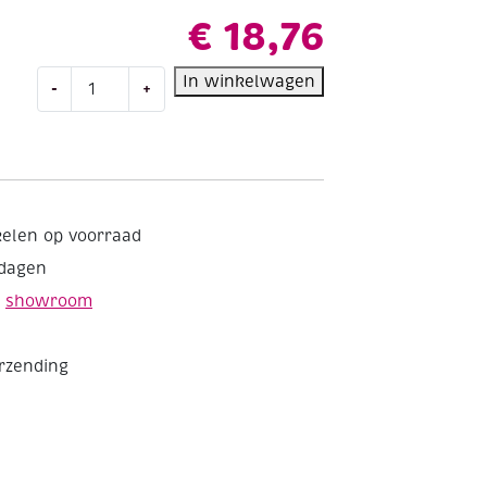
€
18,76
Engels
In winkelwagen
-
+
fotokarton
300gr,
50x70cm,
25
vel
donkerrood
kelen op voorraad
aantal
kdagen
e
showroom
erzending