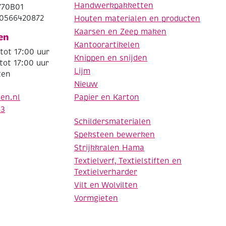
Handwerkpakketten
770B01
0566420872
Houten materialen en producten
Kaarsen en Zeep maken
en
Kantoorartikelen
tot 17:00 uur
Knippen en snijden
tot 17:00 uur
Lijm
ten
Nieuw
Papier en Karton
den.nl
63
Schildersmaterialen
Speksteen bewerken
Strijkkralen Hama
Textielverf, Textielstiften en
Textielverharder
Vilt en Wolvilten
Vormgieten