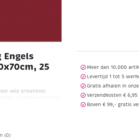
 Engels
50x70cm, 25
Meer dan 10.000 arti
Levertijd 1 tot 5 wer
Gratis afhalen in onz
oor vele (creatieve)
Verzendkosten € 6,95
lerlei creatieve projecten
Boven € 99,- gratis v
ellingen. Door de
akte creaties mooi in
n (0)