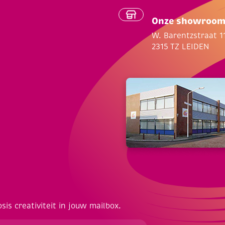
Onze showroo
W. Barentzstraat 1
2315 TZ LEIDEN
osis creativiteit in jouw mailbox.