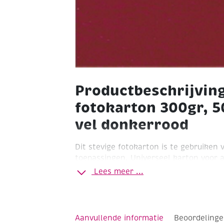
Productbeschrijving
fotokarton 300gr, 
vel donkerrood
Dit stevige fotokarton is te gebruiken v
toepassingen. Universeel karton voor al
in het onderwijs, kinderopvang en inst
Lees meer ...
stevigheid van het karton blijven gema
vorm.
Formaat 70 x 50 cm
Aanvullende informatie
Beoordelinge
Pak à 25 vel