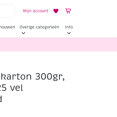
Mijn account
dhouwen
Overige categorieën
Info
okarton 300gr,
5 vel
d