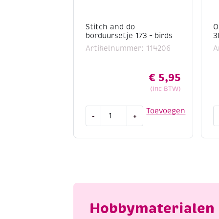
Stitch and do
O
borduursetje 173 – birds
3
Artikelnummer: 114206
A
€
5,95
(Inc BTW)
Stitch
O
Toevoegen
-
+
and
L
do
t
borduursetje
p
173
3
-
k
birds
b
aantal
a
Hobbymaterialen 