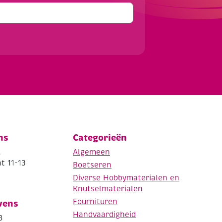
ns
Categorieën
.
Algemeen
t 11-13
Boetseren
Diverse Hobbymaterialen en
Knutselmaterialen
Fournituren
vens
Handvaardigheid
8