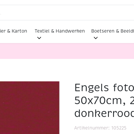
ier & Karton
Textiel & Handwerken
Boetseren & Beel
Engels fot
on 300gr, 50x70cm, 25 vel donkerrood
50x70cm, 2
donkerroo
Artikelnummer:
105225