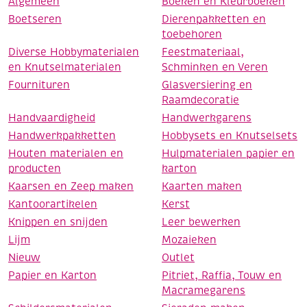
Algemeen
Boeken en Kleurboeken
Boetseren
Dierenpakketten en
toebehoren
Diverse Hobbymaterialen
Feestmateriaal,
en Knutselmaterialen
Schminken en Veren
Fournituren
Glasversiering en
Raamdecoratie
Handvaardigheid
Handwerkgarens
Handwerkpakketten
Hobbysets en Knutselsets
Houten materialen en
Hulpmaterialen papier en
producten
karton
Kaarsen en Zeep maken
Kaarten maken
Kantoorartikelen
Kerst
Knippen en snijden
Leer bewerken
Lijm
Mozaieken
Nieuw
Outlet
Papier en Karton
Pitriet, Raffia, Touw en
Macramegarens