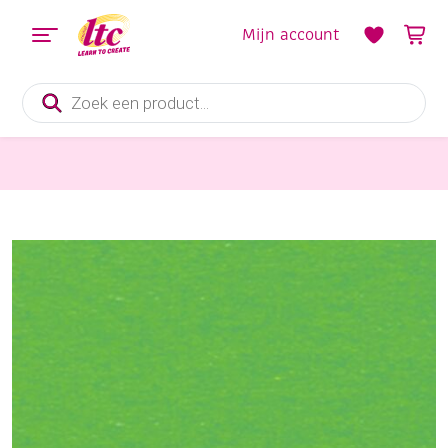
Mijn account
Producten
zoeken
Papier en Karton
Engels fotokarton 300gr, 50x70cm, 25 vel grasgroen