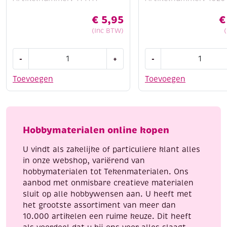
€
5,95
€
(Inc BTW)
Dot
Origami
-
+
-
and
papier
do
kit
Toevoegen
Toevoegen
180
bosdieren,
-
70gr,
summer
3
flowers
formaten,
Hobbymaterialen online kopen
aantal
60
vel
U vindt als zakelijke of particuliere klant alles
aantal
in onze webshop, variërend van
hobbymaterialen tot Tekenmaterialen. Ons
aanbod met onmisbare creatieve materialen
sluit op alle hobbywensen aan. U heeft met
het grootste assortiment van meer dan
10.000 artikelen een ruime keuze. Dit heeft