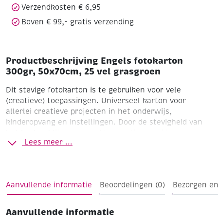
Verzendkosten € 6,95
Boven € 99,- gratis verzending
Productbeschrijving Engels fotokarton
300gr, 50x70cm, 25 vel grasgroen
Dit stevige fotokarton is te gebruiken voor vele
(creatieve) toepassingen. Universeel karton voor
allerlei creatieve projecten in het onderwijs,
kinderopvang en instellingen. Door de stevigheid van
het karton blijven gemaakte creaties mooi in vorm.
Lees meer ...
Formaat 70 x 50 cm
Pak à 25 vel
Ideal karton voor iedereen van die van sprankelend,
Aanvullende informatie
Beoordelingen (0)
Bezorgen en
creatieve projecten houdt!
Aanvullende informatie