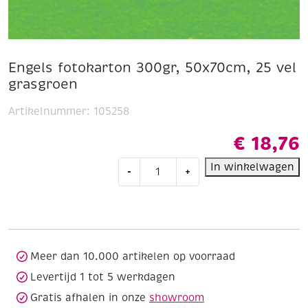
Engels fotokarton 300gr, 50x70cm, 25 vel
grasgroen
Artikelnummer:
105258
€
18,76
Engels
In winkelwagen
-
+
fotokarton
300gr,
50x70cm,
25
vel
grasgroen
Meer dan 10.000 artikelen op voorraad
aantal
Levertijd 1 tot 5 werkdagen
Gratis afhalen in onze
showroom