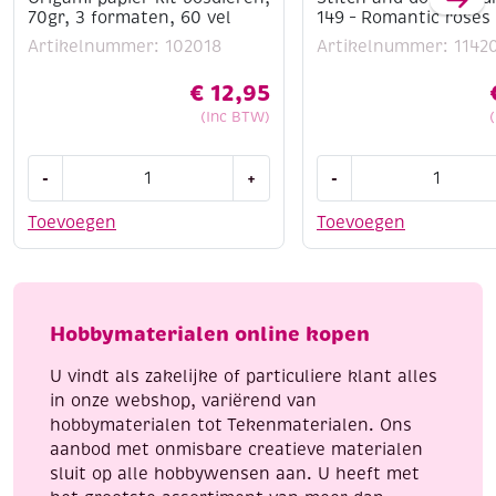
70gr, 3 formaten, 60 vel
149 – Romantic roses
Artikelnummer: 102018
Artikelnummer: 1142
€
12,95
(Inc BTW)
Origami
Stitch
-
+
-
papier
and
kit
do
Toevoegen
Toevoegen
bosdieren,
borduursetje
70gr,
149
3
-
formaten,
Romantic
Hobbymaterialen online kopen
60
roses
vel
aantal
U vindt als zakelijke of particuliere klant alles
aantal
in onze webshop, variërend van
hobbymaterialen tot Tekenmaterialen. Ons
aanbod met onmisbare creatieve materialen
sluit op alle hobbywensen aan. U heeft met