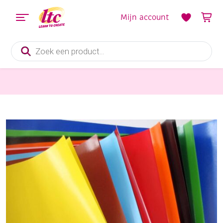
Mijn account
Producten
zoeken
Papier en Karton
Sitspapier, 80 grams, 35x50cm 50 vel assortiment