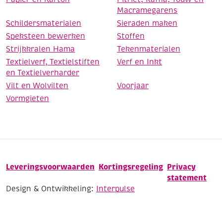
Macramegarens
Schildersmaterialen
Sieraden maken
Speksteen bewerken
Stoffen
Strijkkralen Hama
Tekenmaterialen
Textielverf, Textielstiften
Verf en Inkt
en Textielverharder
Vilt en Wolvilten
Voorjaar
Vormgieten
Leveringsvoorwaarden
Kortingsregeling
Privacy
statement
Design & Ontwikkeling:
Interpulse