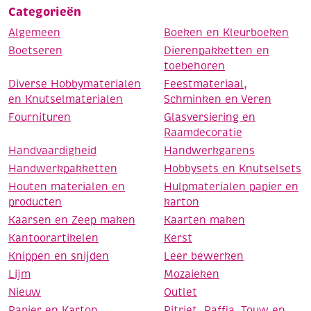
Categorieën
Algemeen
Boeken en Kleurboeken
Boetseren
Dierenpakketten en
toebehoren
Diverse Hobbymaterialen
Feestmateriaal,
en Knutselmaterialen
Schminken en Veren
Fournituren
Glasversiering en
Raamdecoratie
Handvaardigheid
Handwerkgarens
Handwerkpakketten
Hobbysets en Knutselsets
Houten materialen en
Hulpmaterialen papier en
producten
karton
Kaarsen en Zeep maken
Kaarten maken
Kantoorartikelen
Kerst
Knippen en snijden
Leer bewerken
Lijm
Mozaieken
Nieuw
Outlet
Papier en Karton
Pitriet, Raffia, Touw en