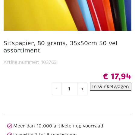
Sitspapier, 80 grams, 35x50cm 50 vel
assortiment
Artikelnummer:
103763
€
17,94
Sitspapier,
In winkelwagen
-
+
80
grams,
35x50cm
50
vel
assortiment
Meer dan 10.000 artikelen op voorraad
aantal
Levertijd 1 tot 5 werkdagen