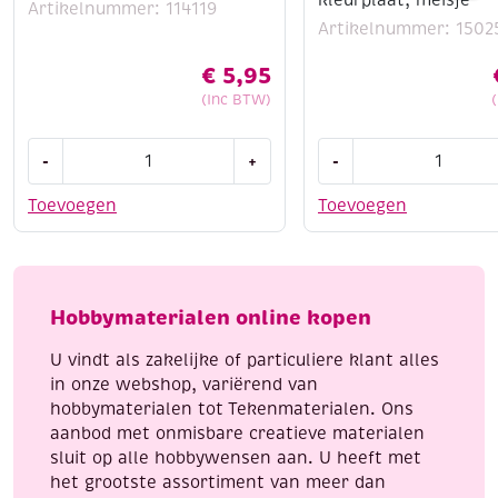
kleurplaat, meisje
Artikelnummer: 114119
Artikelnummer: 1502
€
5,95
(Inc BTW)
Dot
OUTLET
-
+
-
and
Learn
do
to
Toevoegen
Toevoegen
146
paint,
Winter
3D
Uilen
kleurplaat,
aantal
meisje
Hobbymaterialen online kopen
aantal
U vindt als zakelijke of particuliere klant alles
in onze webshop, variërend van
hobbymaterialen tot Tekenmaterialen. Ons
aanbod met onmisbare creatieve materialen
sluit op alle hobbywensen aan. U heeft met
het grootste assortiment van meer dan