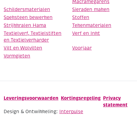
Macramegarens
Schildersmaterialen
Sieraden maken
Speksteen bewerken
Stoffen
Strijkkralen Hama
Tekenmaterialen
Textielverf, Textielstiften
Verf en Inkt
en Textielverharder
Vilt en Wolvilten
Voorjaar
Vormgieten
Leveringsvoorwaarden
Kortingsregeling
Privacy
statement
Design & Ontwikkeling:
Interpulse