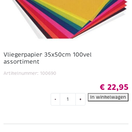
Vliegerpapier 35x50cm 100vel
assortiment
Artikelnummer:
100690
€
22,95
Vliegerpapier
In winkelwagen
-
+
35x50cm
100vel
assortiment
aantal