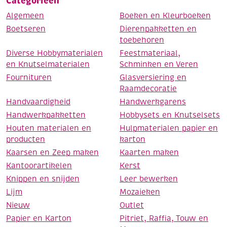
Categorieën
Algemeen
Boeken en Kleurboeken
Boetseren
Dierenpakketten en
toebehoren
Diverse Hobbymaterialen
Feestmateriaal,
en Knutselmaterialen
Schminken en Veren
Fournituren
Glasversiering en
Raamdecoratie
Handvaardigheid
Handwerkgarens
Handwerkpakketten
Hobbysets en Knutselsets
Houten materialen en
Hulpmaterialen papier en
producten
karton
Kaarsen en Zeep maken
Kaarten maken
Kantoorartikelen
Kerst
Knippen en snijden
Leer bewerken
Lijm
Mozaieken
Nieuw
Outlet
Papier en Karton
Pitriet, Raffia, Touw en